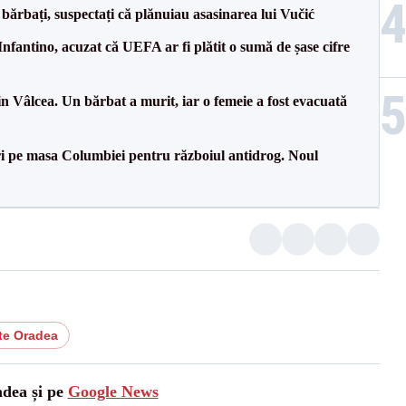
bărbați, suspectați că plănuiau asasinarea lui Vučić
nfantino, acuzat că UEFA ar fi plătit o sumă de șase cifre
n Vâlcea. Un bărbat a murit, iar o femeie a fost evacuată
i pe masa Columbiei pentru războiul antidrog. Noul
te Oradea
adea și pe
Google News