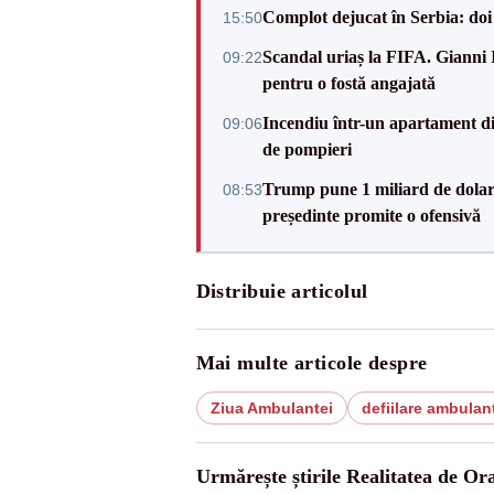
Complot dejucat în Serbia: doi 
15:50
Scandal uriaș la FIFA. Gianni I
09:22
pentru o fostă angajată
Incendiu într-un apartament di
09:06
de pompieri
Trump pune 1 miliard de dolar
08:53
președinte promite o ofensivă
Distribuie articolul
Mai multe articole despre
Ziua Ambulantei
defiilare ambulan
Urmărește știrile Realitatea de Or