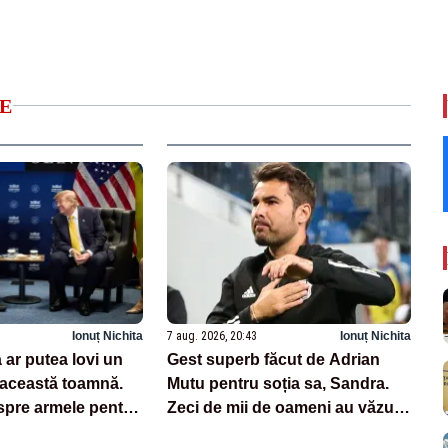
E
Ionuț Nichita
7 aug. 2026, 20:43
Ionuț Nichita
ar putea lovi un
Gest superb făcut de Adrian
 această toamnă.
Mutu pentru soția sa, Sandra.
pre armele pentru
Zeci de mii de oameni au văzut
imaginile