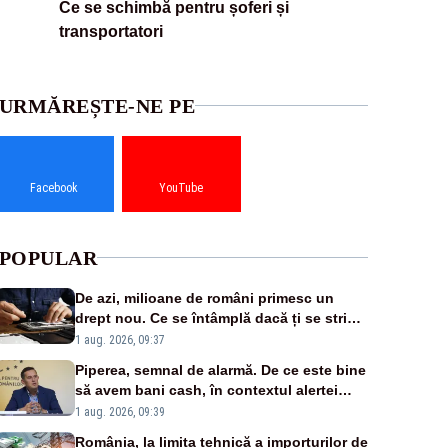
Ce se schimbă pentru șoferi și
transportatori
URMĂREȘTE-NE PE
Facebook
YouTube
POPULAR
De azi, milioane de români primesc un
drept nou. Ce se întâmplă dacă ți se strică
un produs
1 aug. 2026, 09:37
Piperea, semnal de alarmă. De ce este bine
să avem bani cash, în contextul alertei
energetice?
1 aug. 2026, 09:39
România, la limita tehnică a importurilor de