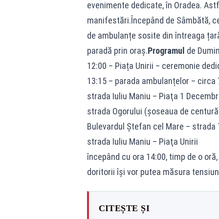
evenimente dedicate, în Oradea. Astf
manifestări.Începând de Sâmbătă, ce
de ambulanțe sosite din întreaga țară
paradă prin oraș.
Programul
de Dumin
12:00 – Piața Unirii – ceremonie dedi
13:15 – parada ambulanțelor – circa 7
strada Iuliu Maniu – Piaţa 1 Decembr
strada Ogorului (şoseaua de centură)
Bulevardul Ştefan cel Mare – strada 
strada Iuliu Maniu – Piaţa Unirii
începând cu ora 14:00, timp de o oră,
doritorii își vor putea măsura tensiu
CITEȘTE ȘI