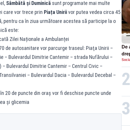
el,
Sâmbătă și Duminică
sunt programate mai multe
i care vor trece prin
Piața Unirii
vor putea vedea circa 45
, pentru ca în ziua următoare acestea să participe la o
ică este:
cată Zilei Naționale a Ambulanței
De 
0 de autosanitare vor parcurge traseul: Piaţa Unirii –
dre
ie – Bulevardul Dimitrie Cantemir – strada Nufărului –
Socia
str
 – Bulevardul Dimitrie Cantemir – Centrul Civic –
Transilvaniei – Bulevardul Dacia – Bulevardul Decebal –
 în 20 de puncte din oraș vor fi deschise puncte unde
nea și glicemia