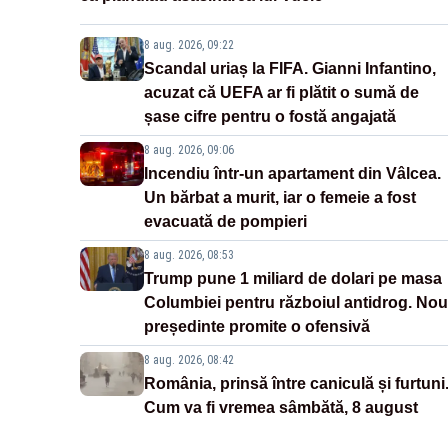
8 aug. 2026, 09:22
Scandal uriaș la FIFA. Gianni Infantino,
acuzat că UEFA ar fi plătit o sumă de
șase cifre pentru o fostă angajată
8 aug. 2026, 09:06
Incendiu într-un apartament din Vâlcea.
Un bărbat a murit, iar o femeie a fost
evacuată de pompieri
8 aug. 2026, 08:53
Trump pune 1 miliard de dolari pe masa
Columbiei pentru războiul antidrog. Nou
președinte promite o ofensivă
8 aug. 2026, 08:42
România, prinsă între caniculă și furtuni
Cum va fi vremea sâmbătă, 8 august