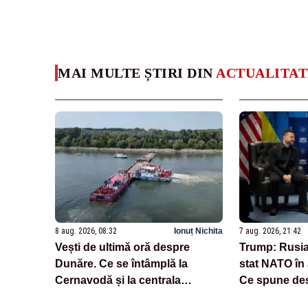
MAI MULTE ȘTIRI DIN
ACTUALITAT
8 aug. 2026, 08:32
Ionuț Nichita
7 aug. 2026, 21:42
Vești de ultimă oră despre
Trump: Rusia 
Dunăre. Ce se întâmplă la
stat NATO în
Cernavodă și la centrala
Ce spune des
nucleară din Ungaria
Ucraina