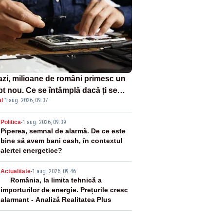
azi, milioane de români primesc un
pt nou. Ce se întâmplă dacă ți se
l
·
1 aug. 2026, 09:37
ică un produs
2
Politica
-
1 aug. 2026, 09:39
Piperea, semnal de alarmă. De ce este
bine să avem bani cash, în contextul
alertei energetice?
3
Actualitate
-
1 aug. 2026, 09:46
România, la limita tehnică a
importurilor de energie. Prețurile cresc
alarmant - Analiză Realitatea Plus