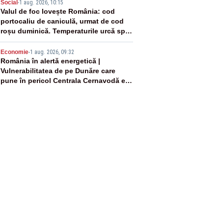
4
Social
-
1 aug. 2026, 10:15
Valul de foc lovește România: cod
portocaliu de caniculă, urmat de cod
roșu duminică. Temperaturile urcă spre
40°C
5
Economie
-
1 aug. 2026, 09:32
România în alertă energetică |
Vulnerabilitatea de pe Dunăre care
pune în pericol Centrala Cernavodă era
cunoscută de pe vremea lui Ceaușescu