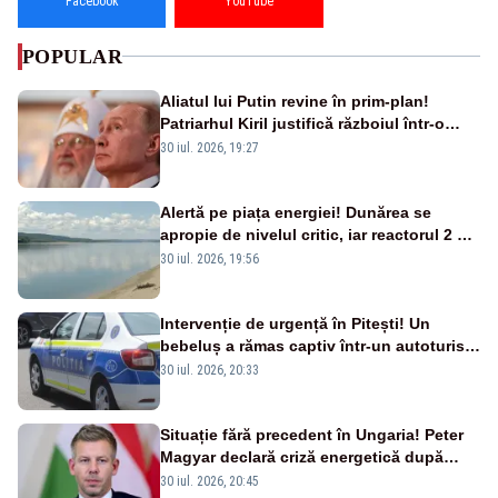
Facebook
YouTube
POPULAR
Aliatul lui Putin revine în prim-plan!
Patriarhul Kiril justifică războiul într-o
nouă carte
30 iul. 2026, 19:27
Alertă pe piața energiei! Dunărea se
apropie de nivelul critic, iar reactorul 2 de
la Cernavodă ar putea fi oprit
30 iul. 2026, 19:56
Intervenție de urgență în Pitești! Un
bebeluș a rămas captiv într-un autoturism
din cauza unei defecțiuni
30 iul. 2026, 20:33
Situație fără precedent în Ungaria! Peter
Magyar declară criză energetică după
oprirea centralei de la Paks
30 iul. 2026, 20:45