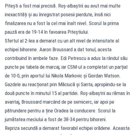
Pitești a fost mai precisă. Roș-albaștrii au avut mai multe
inexactități și au înregistrat posesii pierdute, însă nici
finalizarea nu a fost la cel mai înalt nivel. Scorul la prima
pauză era de 19-14 în favoarea Piteștiului.
Sfertul al 2-lea a demarat cu un alt nivel de intensitate al
echipei bihorene. Aaron Broussard a dat tonul, acesta
contribuind în ambele faze. Edi Petrescu a adus la rândul său
puncte pe tabela de marcaj, iar CSM-ul a completat un parțial
de 10-0, prin aportul lui Nikola Markovic și Giordan Watson.
Gazdele au reacționat prin Măciucă și Santa, apropiindu-se la
două puncte în minutul 15 al partidei. Roș-albaștrii au rămas în
avantaj, Broussard marcând de pe semicerc, iar apoi pe
pătrundere pentru a ține Oradea la conducere. Scorul la
jumătatea meciului a fost de 38-34 pentru bihoreni.
Repriza secundă a demarat favorabil echipei orădene. Aceasta