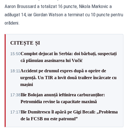
Aaron Broussard a totalizat 16 puncte, Nikola Markovic a
adăugat 14, iar Giordan Watson a terminat cu 10 puncte pentru
orădeni.
CITEȘTE ȘI
Complot dejucat în Serbia: doi bărbați, suspectați
15:50
că plănuiau asasinarea lui Vučić
Accident pe drumul expres după o oprire de
18:11
urgență. Un TIR a lovit două trailere încărcate cu
mașini
Ilie Bolojan anunță ieftinirea carburanților:
17:38
Petromidia revine la capacitate maximă
Ilie Dumitrescu îl apără pe Gigi Becali: „Problema
17:17
de la FCSB nu este patronul”