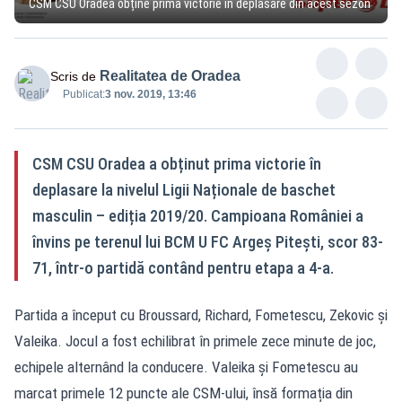
CSM CSU Oradea obține prima victorie în deplasare din acest sezon
Realitatea de Oradea
Scris de
Publicat:
3 nov. 2019, 13:46
CSM CSU Oradea a obținut prima victorie în
deplasare la nivelul Ligii Naționale de baschet
masculin – ediția 2019/20. Campioana României a
învins pe terenul lui BCM U FC Argeș Pitești, scor 83-
71, într-o partidă contând pentru etapa a 4-a.
Partida a început cu Broussard, Richard, Fometescu, Zekovic și
Valeika. Jocul a fost echilibrat în primele zece minute de joc,
echipele alternând la conducere. Valeika și Fometescu au
marcat primele 12 puncte ale CSM-ului, însă formația din