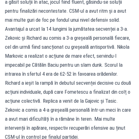
a găsit soluții în atac, jocul fiind fluent, găsindu-se soluții
pentru finalizări necontestate. CSM-ul a avut ritm și a avut
mai multe guri de foc pe fondul unui nivel defensiv solid.
Avantajul a urcat la 14 lungimi la jumătatea secvenței a 3-a.
Zekovic și Richard au comis a 3-a greșeală personală fiecare,
cel din urmă fiind sancționat cu greșeală antisportivă. Nikola
Markovic a realizat o acțiune de mare efect, servindu-l
impecabil pe Cătălin Baciu pentru un slam dunk. Scorul la
intrarea în sfertul 4 era de 62-52 în favoarea orădenilor.
Richard a ieșit la rampă în debutul secvenței decisive cu două
acțiuni individuale, după care Fometescu a finalizat din colț o
acțiune colectivă. Replica a venit de la Gajovic și Tasic.
Zekovic a comis a 4-a greșeală personală într-un meci în care
a avut mari dificultăți în a rămâne în teren. Mai multe
intervenții în apărare, respectiv recuperări ofensive au ținut
CSM-ul în control pe finalul partidei.