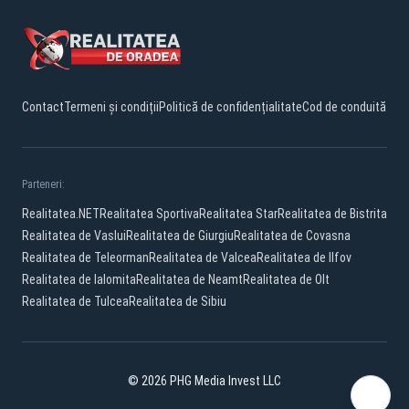
Contact
Termeni și condiții
Politică de confidențialitate
Cod de conduită
Parteneri:
Realitatea.NET
Realitatea Sportiva
Realitatea Star
Realitatea de Bistrita
Realitatea de Vaslui
Realitatea de Giurgiu
Realitatea de Covasna
Realitatea de Teleorman
Realitatea de Valcea
Realitatea de Ilfov
Realitatea de Ialomita
Realitatea de Neamt
Realitatea de Olt
Realitatea de Tulcea
Realitatea de Sibiu
© 2026 PHG Media Invest LLC
Facebook
YouTube