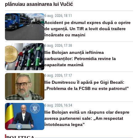
plănuiau asasinarea lui Vučić
6 aug. 2026, 18:11
Accident pe drumul expres după o oprire
de urgență. Un TIR a lovit două trailere
încărcate cu mașini
6 aug. 2026, 17:38
Ilie Bolojan anunță ieftinirea
carburanților: Petromidia revine la
capacitate maximă
6 aug. 2026, 17:17
Ilie Dumitrescu îl apără pe Gigi Becali:
„Problema de la FCSB nu este patronul”
6 aug. 2026, 16:34
Ilie Bolojan evită un răspuns clar despre
averea partenerei sale: „Am respectat
întotdeauna legea”
POLITICA