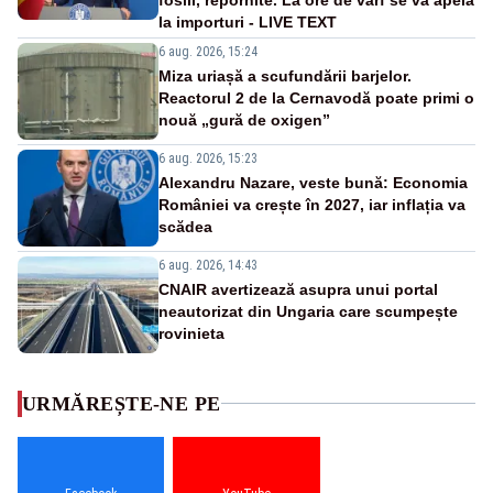
la importuri - LIVE TEXT
6 aug. 2026, 15:24
Miza uriașă a scufundării barjelor.
Reactorul 2 de la Cernavodă poate primi o
nouă „gură de oxigen”
6 aug. 2026, 15:23
Alexandru Nazare, veste bună: Economia
României va crește în 2027, iar inflația va
scădea
6 aug. 2026, 14:43
CNAIR avertizează asupra unui portal
neautorizat din Ungaria care scumpește
rovinieta
URMĂREȘTE-NE PE