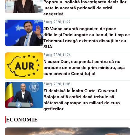
Poporului solicită investigarea deciziilor
luate în această perioadă de criză
enegetică
6 aug. 2026, 11:27
JD Vance anunță negocieri de pace
dificile și îndelungate cu Iranul, în timp ce
Teheranul neagă existența discuțiilor cu
SUA
6 aug. 2026, 11:24
Nicușor Dan, suspendat pentru că nu
propune un nume de prim-ministru, așa
cum prevede Constituția!
6 aug. 2026, 11:05
Zi decisivă la Înalta Curte. Guvernul
Bolojan află astăzi dacă trebuie să
plătească aproape un miliard de euro
grefierilor
ECONOMIE