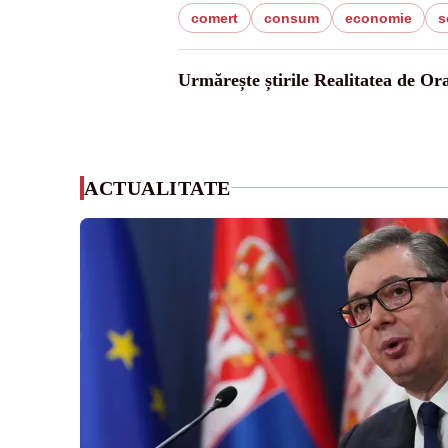
comert
consum
economie
s
Urmărește știrile Realitatea de Or
ACTUALITATE