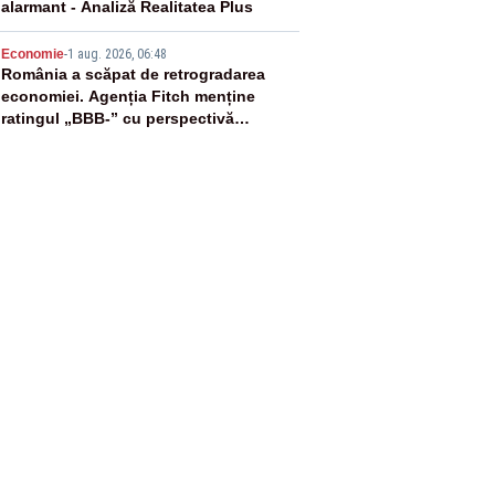
alarmant - Analiză Realitatea Plus
5
Economie
-
1 aug. 2026, 06:48
România a scăpat de retrogradarea
economiei. Agenția Fitch menține
ratingul „BBB-” cu perspectivă
negativă