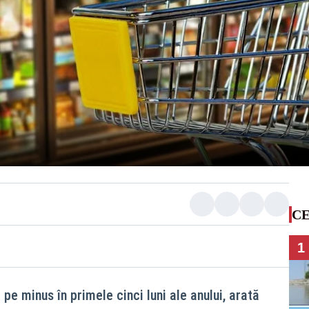
CE
1
pe minus în primele cinci luni ale anului, arată