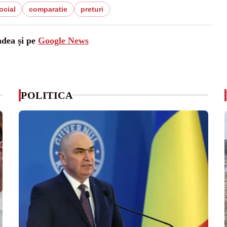
ocial
comparatie
preturi
adea și pe
Google News
POLITICA