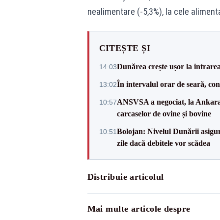
nealimentare (-5,3%), la cele alimenta
CITEȘTE ȘI
Dunărea crește ușor la intrare
14:03
În intervalul orar de seară, c
13:02
ANSVSA a negociat, la Ankara, 
10:57
carcaselor de ovine și bovine
Bolojan: Nivelul Dunării asigur
10:51
zile dacă debitele vor scădea
Distribuie articolul
Mai multe articole despre