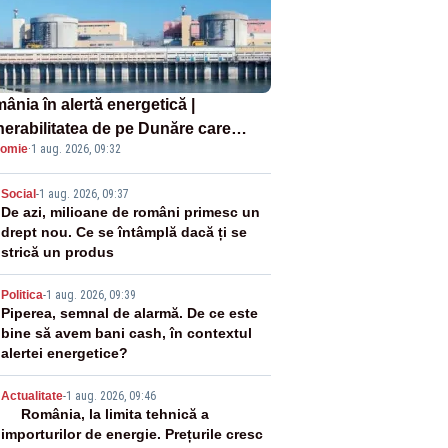
ânia în alertă energetică |
nerabilitatea de pe Dunăre care
omie
·
1 aug. 2026, 09:32
e în pericol Centrala Cernavodă era
oscută de pe vremea lui Ceaușescu
2
Social
-
1 aug. 2026, 09:37
De azi, milioane de români primesc un
drept nou. Ce se întâmplă dacă ți se
strică un produs
3
Politica
-
1 aug. 2026, 09:39
Piperea, semnal de alarmă. De ce este
bine să avem bani cash, în contextul
alertei energetice?
4
Actualitate
-
1 aug. 2026, 09:46
România, la limita tehnică a
importurilor de energie. Prețurile cresc