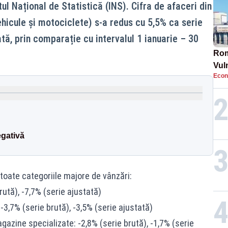
tul Național de Statistică (INS). Cifra de afaceri din
ehicule și motociclete) s-a redus cu 5,5% ca serie
ată, prin comparație cu intervalul 1 ianuarie – 30
Rom
Vul
Econ
pun
cun
gativă
 toate categoriile majore de vânzări:
ută), -7,7% (serie ajustată)
-3,7% (serie brută), -3,5% (serie ajustată)
gazine specializate: -2,8% (serie brută), -1,7% (serie