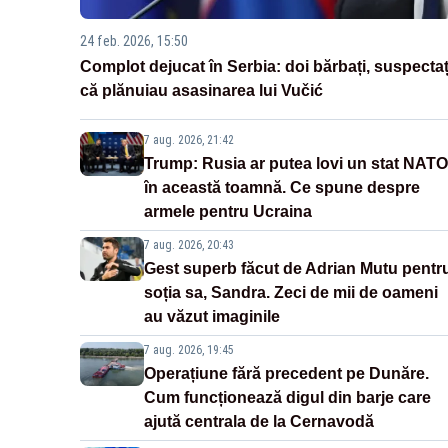
24 feb. 2026, 15:50
Complot dejucat în Serbia: doi bărbați, suspectaț
că plănuiau asasinarea lui Vučić
7 aug. 2026, 21:42
Trump: Rusia ar putea lovi un stat NATO
în această toamnă. Ce spune despre
armele pentru Ucraina
7 aug. 2026, 20:43
Gest superb făcut de Adrian Mutu pentr
soția sa, Sandra. Zeci de mii de oameni
au văzut imaginile
7 aug. 2026, 19:45
Operațiune fără precedent pe Dunăre.
Cum funcționează digul din barje care
ajută centrala de la Cernavodă