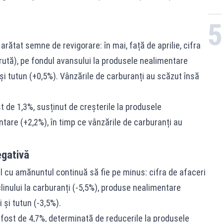
arătat semne de revigorare: în mai, față de aprilie, cifra
rută), pe fondul avansului la produsele nealimentare
 și tutun (+0,5%). Vânzările de carburanți au scăzut însă
t de 1,3%, susținut de creșterile la produsele
ntare (+2,2%), în timp ce vânzările de carburanți au
gativă
l cu amănuntul continuă să fie pe minus: cifra de afaceri
linului la carburanți (-5,5%), produse nealimentare
 și tutun (-3,5%).
 fost de 4,7%, determinată de reducerile la produsele