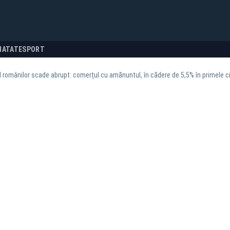
NATATE
SPORT
românilor scade abrupt: comerțul cu amănuntul, în cădere de 5,5% în primele cin