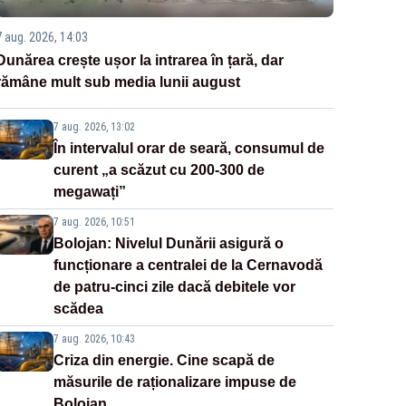
7 aug. 2026, 14:03
Dunărea crește ușor la intrarea în țară, dar
rămâne mult sub media lunii august
7 aug. 2026, 13:02
În intervalul orar de seară, consumul de
curent „a scăzut cu 200-300 de
megawați”
7 aug. 2026, 10:51
Bolojan: Nivelul Dunării asigură o
funcționare a centralei de la Cernavodă
de patru-cinci zile dacă debitele vor
scădea
7 aug. 2026, 10:43
Criza din energie. Cine scapă de
măsurile de raționalizare impuse de
Bolojan