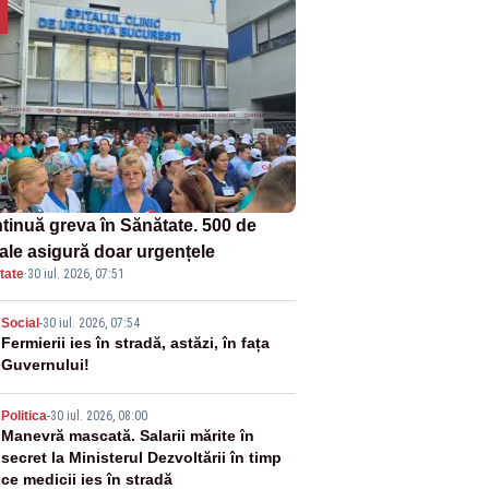
tinuă greva în Sănătate. 500 de
tale asigură doar urgențele
tate
·
30 iul. 2026, 07:51
2
Social
-
30 iul. 2026, 07:54
Fermierii ies în stradă, astăzi, în fața
Guvernului!
3
Politica
-
30 iul. 2026, 08:00
Manevră mascată. Salarii mărite în
secret la Ministerul Dezvoltării în timp
ce medicii ies în stradă