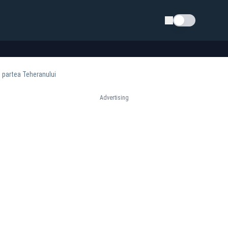
Schimba tema
n partea Teheranului
Advertising