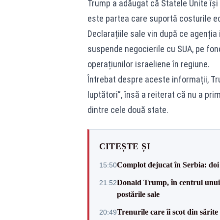
Trump a adăugat că Statele Unite își 
este partea care suportă costurile e
Declarațiile sale vin după ce agenția
suspende negocierile cu SUA, pe fondul 
operațiunilor israeliene în regiune.
Întrebat despre aceste informații, Tr
luptători”, însă a reiterat că nu a pri
dintre cele două state.
CITEȘTE ȘI
Complot dejucat în Serbia: doi 
15:50
Donald Trump, în centrul unui n
21:52
postările sale
Trenurile care îi scot din sărit
20:49