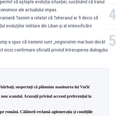
permit să aștepte evoluția situației, susținând că Iranul
conomice ale actualului impas.
 iraniană Tasnim a relatat că Teheranul ar fi decis să
evoluțiilor militare din Liban și al intensificării
ump a spus că iranienii sunt „negociatori mai buni decât
mit nicio confirmare oficială privind întreruperea dialogului
bărbați, suspectați că plănuiau asasinarea lui Vučić
ou scandal. Acuzații privind accesul preferențial la
e pe români. Călătorii reclamă aglomerația și condițiile