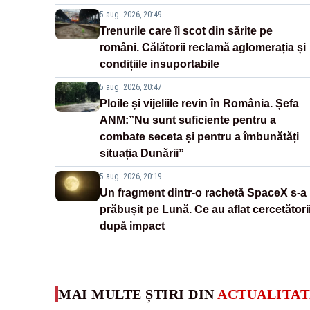
5 aug. 2026, 20:49
Trenurile care îi scot din sărite pe
români. Călătorii reclamă aglomerația și
condițiile insuportabile
5 aug. 2026, 20:47
Ploile și vijeliile revin în România. Șefa
ANM:”Nu sunt suficiente pentru a
combate seceta și pentru a îmbunătăți
situația Dunării”
5 aug. 2026, 20:19
Un fragment dintr-o rachetă SpaceX s-a
prăbușit pe Lună. Ce au aflat cercetători
după impact
MAI MULTE ȘTIRI DIN
ACTUALITAT