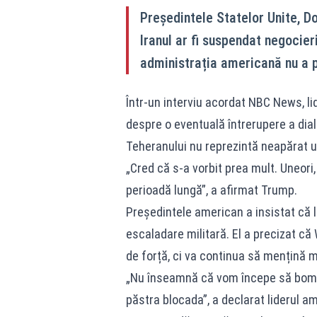
Președintele Statelor Unite, Do
Iranul ar fi suspendat negocier
administrația americană nu a p
Într-un interviu acordat NBC News, li
despre o eventuală întrerupere a dialo
Teheranului nu reprezintă neapărat un
„Cred că s-a vorbit prea mult. Uneori
perioadă lungă”, a afirmat Trump.
Președintele american a insistat că 
escaladare militară. El a precizat c
de forță, ci va continua să mențină m
„Nu înseamnă că vom începe să bomb
păstra blocada”, a declarat liderul a