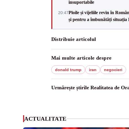
insuportabile
Ploile și vijeliile revin în Ro
20:47
și pentru a îmbunătăți situația
Distribuie articolul
Mai multe articole despre
donald trump
iran
negocieri
Urmărește știrile Realitatea de Or
ACTUALITATE