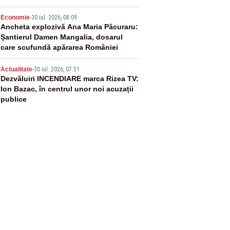
4
Economie
-
30 iul. 2026, 08:09
Ancheta explozivă Ana Maria Păcuraru:
Șantierul Damen Mangalia, dosarul
care scufundă apărarea României
5
Actualitate
-
30 iul. 2026, 07:51
Dezvăluiri INCENDIARE marca Rizea TV:
Ion Bazac, în centrul unor noi acuzații
publice