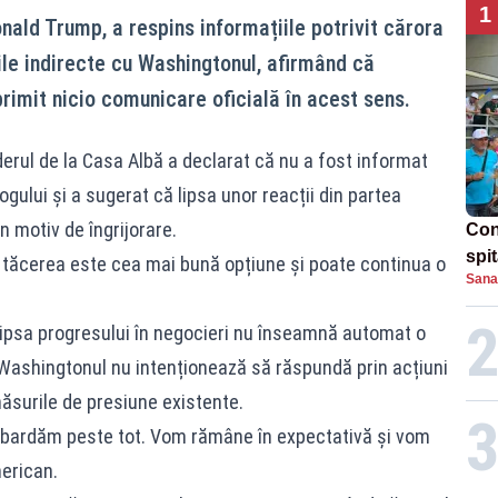
1
nald Trump, a respins informațiile potrivit cărora
ile indirecte cu Washingtonul, afirmând că
rimit nicio comunicare oficială în acest sens.
derul de la Casa Albă a declarat că nu a fost informat
gului și a sugerat că lipsa unor reacții din partea
 motiv de îngrijorare.
Con
spi
, tăcerea este cea mai bună opțiune și poate continua o
Sana
lipsa progresului în negocieri nu înseamnă automat o
ă Washingtonul nu intenționează să răspundă prin acțiuni
ăsurile de presiune existente.
ardăm peste tot. Vom rămâne în expectativă și vom
merican.