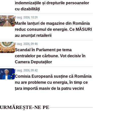
indemnizațiile și drepturile persoanelor
cu dizabilități
5 aug. 2026, 10:29
Marile lanțuri de magazine din România
reduc consumul de energie. Ce MĂSURI
au anunțat retailerii
5 aug. 2026, 09:46
Scandal în Parlament pe tema
centralelor pe cărbune. Vot decisiv în
Camera Deputaților
5 aug. 2026, 09:42
Comisia Europeană susține că România
nu are probleme cu energia, în timp ce
țara importă masiv de la patru vecini
URMĂREȘTE-NE PE