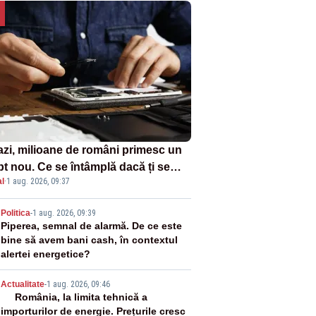
azi, milioane de români primesc un
pt nou. Ce se întâmplă dacă ți se
l
·
1 aug. 2026, 09:37
ică un produs
2
Politica
-
1 aug. 2026, 09:39
Piperea, semnal de alarmă. De ce este
bine să avem bani cash, în contextul
alertei energetice?
3
Actualitate
-
1 aug. 2026, 09:46
România, la limita tehnică a
importurilor de energie. Prețurile cresc