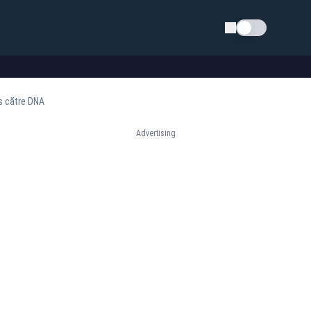
Schimba tema
s către DNA
Advertising