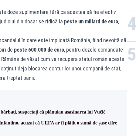
te doze suplimentare fără ca acestea să fie efectiv
diciul din dosar se ridică la
peste un miliard de euro
,
andalul în care este implicată România, fiind nevoită să
biri de
peste 600.000 de euro
, pentru dozele comandate
i. Rămâne de văzut cum va recupera statul român aceste
obținut deja blocarea conturilor unor companii de stat,
ra treptat banii.
bărbați, suspectați că plănuiau asasinarea lui Vučić
nfantino, acuzat că UEFA ar fi plătit o sumă de șase cifre