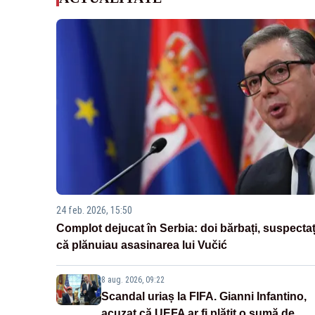
24 feb. 2026, 15:50
Complot dejucat în Serbia: doi bărbați, suspectaț
că plănuiau asasinarea lui Vučić
8 aug. 2026, 09:22
Scandal uriaș la FIFA. Gianni Infantino,
acuzat că UEFA ar fi plătit o sumă de