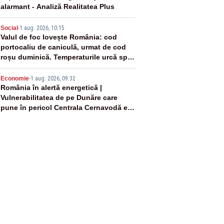
alarmant - Analiză Realitatea Plus
4
Social
-
1 aug. 2026, 10:15
Valul de foc lovește România: cod
portocaliu de caniculă, urmat de cod
roșu duminică. Temperaturile urcă spre
40°C
5
Economie
-
1 aug. 2026, 09:32
România în alertă energetică |
Vulnerabilitatea de pe Dunăre care
pune în pericol Centrala Cernavodă era
cunoscută de pe vremea lui Ceaușescu