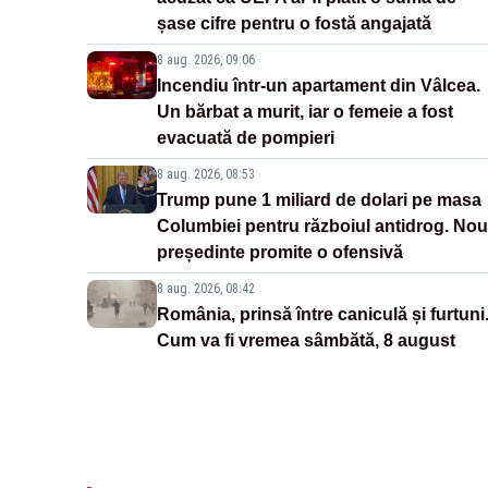
șase cifre pentru o fostă angajată
8 aug. 2026, 09:06
Incendiu într-un apartament din Vâlcea.
Un bărbat a murit, iar o femeie a fost
evacuată de pompieri
8 aug. 2026, 08:53
Trump pune 1 miliard de dolari pe masa
Columbiei pentru războiul antidrog. Nou
președinte promite o ofensivă
8 aug. 2026, 08:42
România, prinsă între caniculă și furtuni
Cum va fi vremea sâmbătă, 8 august