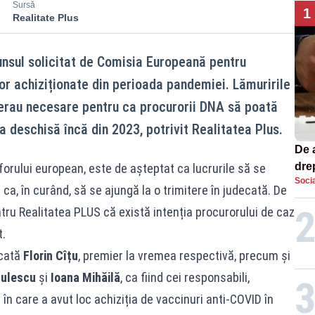
Sursă
1
Realitate Plus
unsul solicitat de Comisia Europeană pentru
ilor achiziționate din perioada pandemiei. Lămuririle
erau necesare pentru ca procurorii DNA să poată
a deschisă încă din 2023, potrivit Realitatea Plus.
De 
dre
orului european, este de așteptat ca lucrurile să se
Socia
str
ca, în curând, să se ajungă la o trimitere în judecată. De
ntru Realitatea PLUS că există intenția procurorului de caz
t.
ecată
Florin Cîțu
, premier la vremea respectivă, precum și
culescu
și
Ioana Mihăilă
, ca fiind cei responsabili,
în care a avut loc achiziția de vaccinuri anti-COVID în