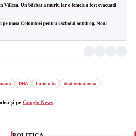
n Vâlcea. Un bărbat a murit, iar o femeie a fost evacuată
i pe masa Columbiei pentru războiul antidrog. Noul
peana
DNA
florin citu
vlad voiculescu
adea și pe
Google News
POLITICA