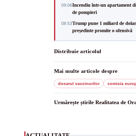
Incendiu într-un apartament di
09:06
de pompieri
Trump pune 1 miliard de dolar
08:53
președinte promite o ofensivă
Distribuie articolul
Mai multe articole despre
dosarul vaccinurilor
comisia euro
Urmărește știrile Realitatea de Or
ACTUALITATE