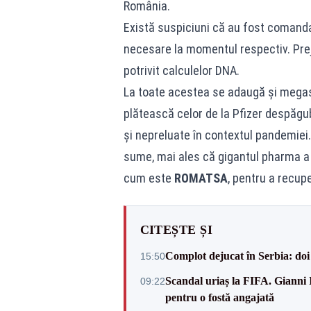
România.
Există suspiciuni că au fost comanda
necesare la momentul respectiv. Preju
potrivit calculelor DNA.
La toate acestea se adaugă și megasc
plătească celor de la Pfizer despăgu
și nepreluate în contextul pandemie
sume, mai ales că gigantul pharma a 
cum este
ROMATSA
, pentru a recupe
CITEȘTE ȘI
Complot dejucat în Serbia: doi 
15:50
Scandal uriaș la FIFA. Gianni I
09:22
pentru o fostă angajată