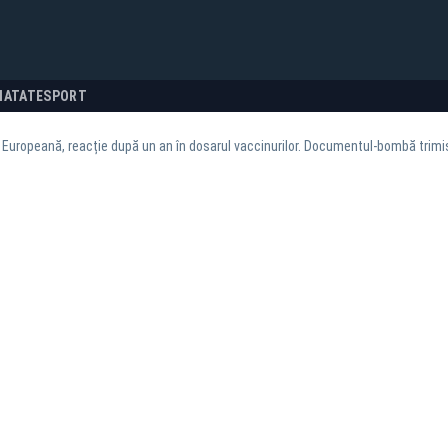
NATATE
SPORT
Europeană, reacție după un an în dosarul vaccinurilor. Documentul‑bombă trimi