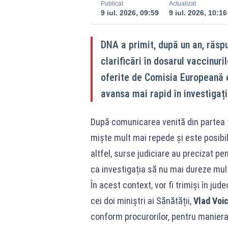
Publicat
Actualizat
9 iul. 2026, 09:59
9 iul. 2026, 10:16
DNA a primit, după un an, răsp
clarificări în dosarul vaccinur
oferite de Comisia Europeană 
avansa mai rapid în investigați
După comunicarea venită din partea f
miște mult mai repede și este posibil 
altfel, surse judiciare au precizat pe
ca investigația să nu mai dureze mul
În acest context, vor fi trimiși în jud
cei doi miniștri ai Sănătății,
Vlad Voi
conform procurorilor, pentru maniera 