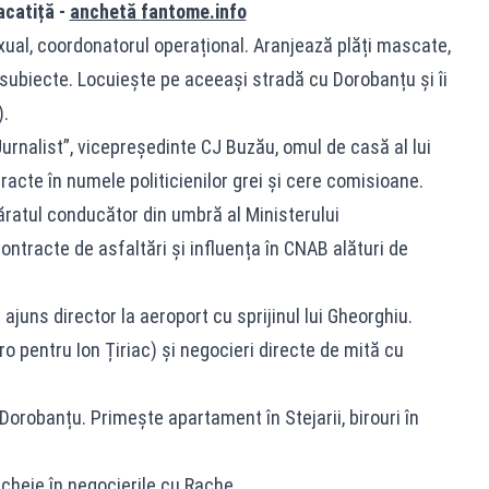
racatiță -
anchetă
fantome.info
ual, coordonatorul operațional. Aranjează plăți mascate,
” subiecte. Locuiește pe aceeași stradă cu Dorobanțu și îi
).
Jurnalist”, vicepreședinte CJ Buzău, omul de casă al lui
racte în numele politicienilor grei și cere comisioane.
ăratul conducător din umbră al Ministerului
ontracte de asfaltări și influența în CNAB alături de
” ajuns director la aeroport cu sprijinul lui Gheorghiu.
o pentru Ion Țiriac) și negocieri directe de mită cu
i Dorobanțu. Primește apartament în Stejarii, birouri în
cheie în negocierile cu Rache.