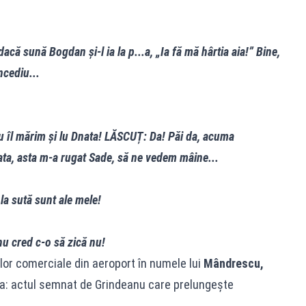
că sună Bogdan și-l ia la p...a, „Ia fă mă hârtia aia!” Bine,
ncediu...
îl mărim și lu Dnata! LĂSCUȚ: Da! Păi da, acuma
ata, asta m-a rugat Sade, să ne vedem mâine...
 la sută sunt ale mele!
nu cred c-o să zică nu!
or comerciale din aeroport în numele lui
Mândrescu,
a: actul semnat de Grindeanu care prelungește