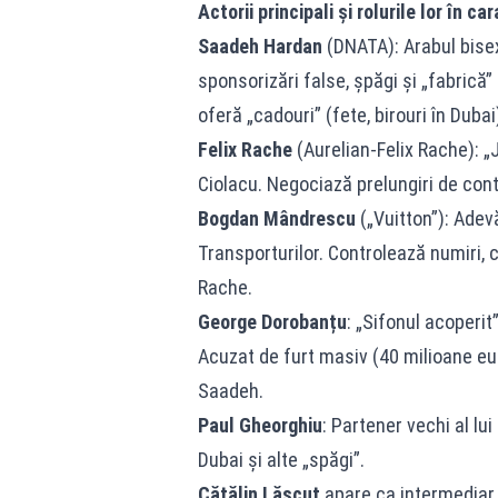
Actorii principali și rolurile lor în ca
Saadeh Hardan
(DNATA): Arabul bisex
sponsorizări false, șpăgi și „fabrică
oferă „cadouri” (fete, birouri în Dubai
Felix Rache
(Aurelian-Felix Rache): „
Ciolacu. Negociază prelungiri de cont
Bogdan Mândrescu
(„Vuitton”): Adev
Transporturilor. Controlează numiri, c
Rache.
George Dorobanțu
: „Sifonul acoperit
Acuzat de furt masiv (40 milioane eur
Saadeh.
Paul Gheorghiu
: Partener vechi al lu
Dubai și alte „spăgi”.
Cătălin Lăscuț
apare ca intermediar 