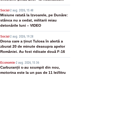
PLUS
3
Social
-
2 aug. 2026, 15:48
Misiune ratată la Izvoarele, pe Dunăre:
stânca nu a cedat, militarii reiau
detonările luni – VIDEO
4
Social
-
2 aug. 2026, 19:28
Drona care a ținut Tulcea în alertă a
zburat 20 de minute deasupra apelor
României. Au fost ridicate două F-16
5
Economie
-
2 aug. 2026, 15:36
Carburanții s-au scumpit din nou,
motorina este la un pas de 11 lei/litru