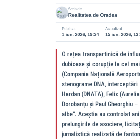
Scris de
Realitatea de Oradea
Publicat
Actualizat
1 iun. 2026, 19:34
15 iun. 2026, 13
O rețea transpartinică de influe
dubioase și corupție la cel mai 
(Compania Națională Aeroportu
stenograme DNA, interceptări ș
Hardan (DNATA), Felix (Aureli
Dorobanțu și Paul Gheorghiu – a
albe”. Aceștia au controlat ani
prelungirile de asociere, licitaț
jurnalistică realizată de fanto