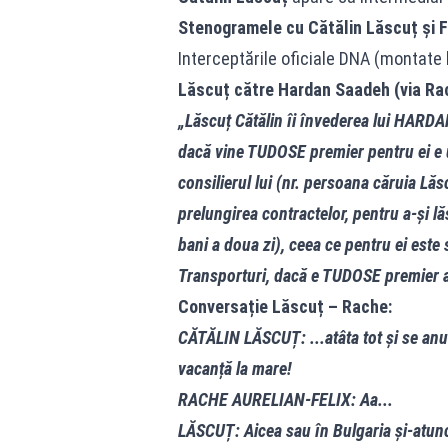
Stenogramele cu Cătălin Lăscuț și F
Interceptările oficiale DNA (montate 
Lăscuț către Hardan Saadeh (via Ra
„Lăscuț Cătălin îi învederea lui HARDAN
dacă vine TUDOSE premier pentru ei e 
consilierul lui (nr. persoana căruia Lă
prelungirea contractelor, pentru a-și 
bani a doua zi), ceea ce pentru ei este
Transporturi, dacă e TUDOSE premier ai
Conversație Lăscuț – Rache:
CĂTĂLIN LĂSCUȚ: ...atâta tot și se anula
vacanță la mare!
RACHE AURELIAN-FELIX: Aa...
LĂSCUȚ: Aicea sau în Bulgaria și-atunc