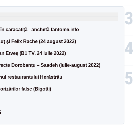
or în caracatiță - anchetă fantome.info
ț și Felix Rache (24 august 2022)
an Etveș (B1 TV, 24 iulie 2022)
recte Dorobanțu – Saadeh (iulie-august 2022)
ul restaurantului Herăstrău
izărilor false (Bigotti)
ă