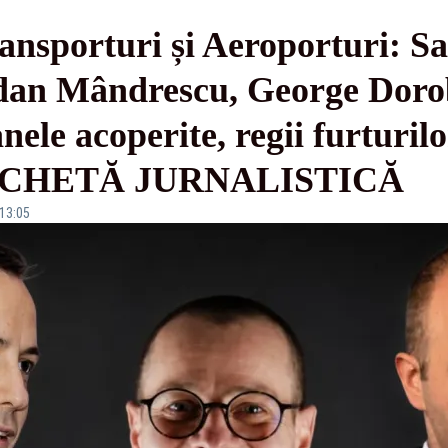
ransporturi și Aeroporturi: 
dan Mândrescu, George Doro
ele acoperite, regii furturilo
 ANCHETĂ JURNALISTICĂ
 13:05