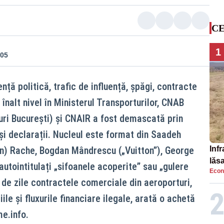
CE
1
:05
nță politică, trafic de influență, șpăgi, contracte
înalt nivel în Ministerul Transporturilor, CNAB
ri București) și CNAIR a fost demascată prin
i declarații. Nucleul este format din Saadeh
an) Rache, Bogdan Mândrescu („Vuitton”), George
Infr
lăs
utointitulați „sifoanele acoperite” sau „gulere
Econ
 de zile contractele comerciale din aeroporturi,
iile și fluxurile financiare ilegale, arată o achetă
me.info.