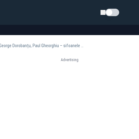
Schimba tema
Caracatița din Transporturi și Aeroporturi: Saadeh Hardan, Felix Rache, Bogdan Mândrescu, George Dorobanțu, Paul Gheorghiu – sifoanele acoperite, regii furturilor și combinatorii contractelor - ANCHETĂ JURNALISTICĂ
Advertising