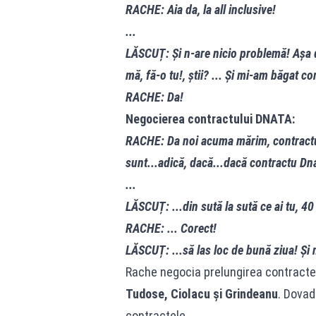
RACHE: Aia da, la all inclusive!
...
LĂSCUȚ: Și n-are nicio problemă! Așa da
mă, fă-o tu!, știi? ... Și mi-am băgat co
RACHE: Da!
Negocierea contractului DNATA:
RACHE: Da noi acuma mărim, contractu 
sunt...adică, dacă...dacă contractu Dn
...
LĂSCUȚ: ...din sută la sută ce ai tu, 40
RACHE: ... Corect!
LĂSCUȚ: ...să las loc de bună ziua! Și 
Rache negocia prelungirea contractel
Tudose, Ciolacu și Grindeanu
. Dovad
contractele.