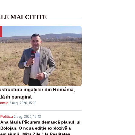
LE MAI CITITE
astructura irigațiilor din România,
ată în paragină
omie
·
2 aug. 2026, 15:38
2
Politica
-
2 aug. 2026, 15:42
Ana Maria Păcuraru demască planul lui
Bolojan. O nouă ediție explozivă a
emisiunii „Miza Zilei” la Realitatea