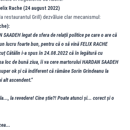
elix Rache (24 august 2022)
la restaurantul Grill) dezvăluie clar mecanismul:
che):
 SAADEH legat de sfera de relații politice pe care o are că
un lucru foarte bun, pentru că o să vină FELIX RACHE
scuț Cătălin i-a spus în 24.08.2022 că în legătură cu
lăsa loc de bună ziua, îi va cere martorului HARDAN SAADEH
 super ok și că indiferent că rămâne Sorin Grindeanu la
 alt ascendent.”
..., la revedere! Cine știe?! Poate atunci și... corect și o
ea...