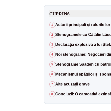
CUPRINS
Actorii principali și rolurile l
1
Stenogramele cu Cătălin Lăscu
2
Declarația explozivă a lui Ștef
3
Noi stenograme: Negocieri di
4
Stenograme Saadeh cu patron
5
Mecanismul șpăgilor și sponsor
6
Alte acuzații grave
7
Concluzii: O caracatiță extins
8