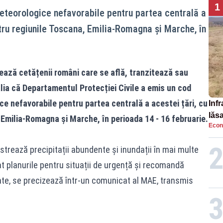
1
teorologice nefavorabile pentru partea centrală a
tru regiunile Toscana, Emilia-Romagna și Marche, în
ează cetățenii români care se află, tranzitează sau
lia că Departamentul Protecției Civile a emis un cod
e nefavorabile pentru partea centrală a acestei țări, cu
Infr
lăs
Emilia-Romagna și Marche, în perioada 14 - 16 februarie.
Econ
strează precipitații abundente și inundații în mai multe
ivat planurile pentru situații de urgență și recomandă
tate, se precizează într-un comunicat al MAE, transmis