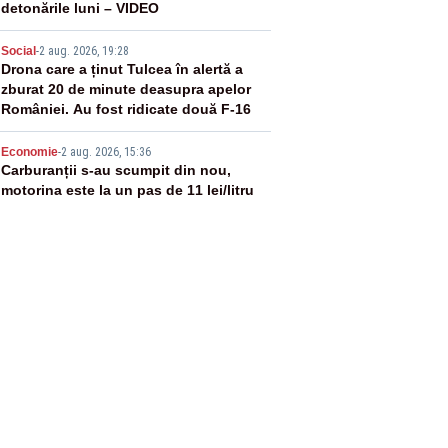
detonările luni – VIDEO
4
Social
-
2 aug. 2026, 19:28
Drona care a ținut Tulcea în alertă a
zburat 20 de minute deasupra apelor
României. Au fost ridicate două F-16
5
Economie
-
2 aug. 2026, 15:36
Carburanții s-au scumpit din nou,
motorina este la un pas de 11 lei/litru