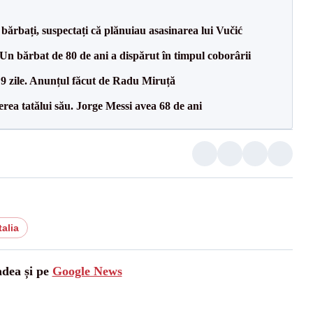
bărbați, suspectați că plănuiau asasinarea lui Vučić
n bărbat de 80 de ani a dispărut în timpul coborârii
 9 zile. Anunțul făcut de Radu Miruță
erea tatălui său. Jorge Messi avea 68 de ani
talia
adea și pe
Google News