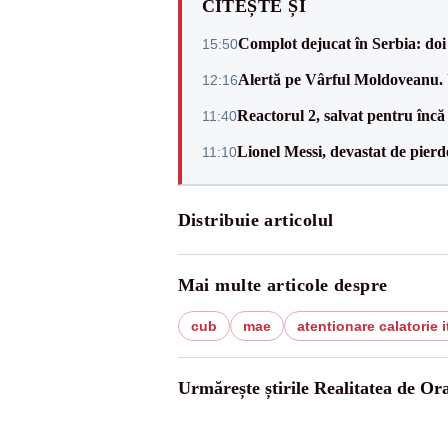
CITEȘTE ȘI
Complot dejucat în Serbia: doi 
15:50
Alertă pe Vârful Moldoveanu. U
12:16
Reactorul 2, salvat pentru încă
11:40
Lionel Messi, devastat de pierd
11:10
Distribuie articolul
Mai multe articole despre
cub
mae
atentionare calatorie i
Urmărește știrile Realitatea de Or