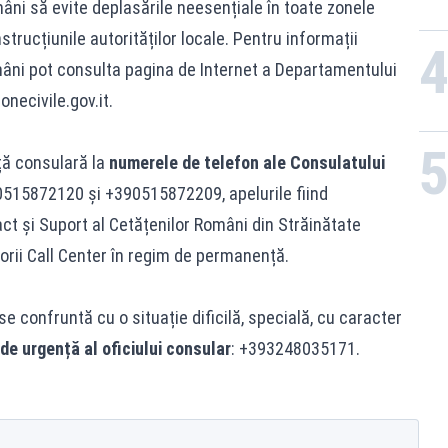
âni să evite deplasările neesențiale în toate zonele
trucțiunile autorităților locale. Pentru informații
omâni pot consulta pagina de Internet a Departamentului
onecivile.gov.it.
ță consulară la
numerele de telefon ale Consulatului
0515872120 și +390515872209, apelurile fiind
ct și Suport al Cetățenilor Români din Străinătate
orii Call Center în regim de permanență.
 confruntă cu o situație dificilă, specială, cu caracter
de urgență al oficiului consular
: +393248035171.