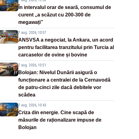
7 aug. 2026, 13:02
În intervalul orar de seară, consumul de
curent „a scăzut cu 200-300 de
megawați”
7 aug. 2026, 10:57
ANSVSA a negociat, la Ankara, un acord
pentru facilitarea tranzitului prin Turcia al
carcaselor de ovine și bovine
7 aug. 2026, 10:51
Bolojan: Nivelul Dunării asigură o
funcționare a centralei de la Cernavodă
de patru-cinci zile dacă debitele vor
scădea
7 aug. 2026, 10:43
Criza din energie. Cine scapă de
măsurile de raționalizare impuse de
Bolojan