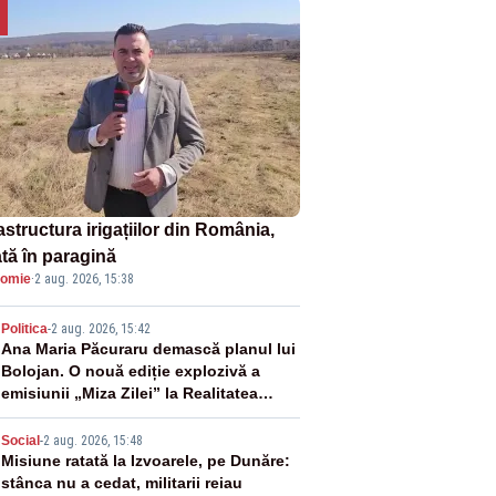
astructura irigațiilor din România,
ată în paragină
omie
·
2 aug. 2026, 15:38
2
Politica
-
2 aug. 2026, 15:42
Ana Maria Păcuraru demască planul lui
Bolojan. O nouă ediție explozivă a
emisiunii „Miza Zilei” la Realitatea
PLUS
3
Social
-
2 aug. 2026, 15:48
Misiune ratată la Izvoarele, pe Dunăre:
stânca nu a cedat, militarii reiau