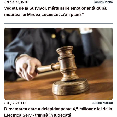
7 aug. 2026, 15:38
Ionuț Nichita
Vedeta de la Survivor, mărturisire emoționantă după
moartea lui Mircea Lucescu: „Am plâns”
7 aug. 2026, 14:41
Stoica Marian
Directoarea care a delapidat peste 4,5 milioane lei de la
Electrica Serv - trimisă în judecată