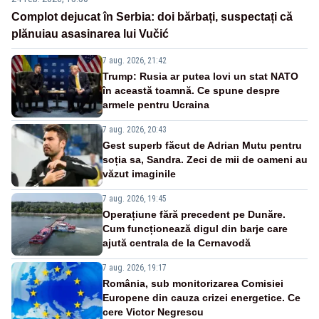
Complot dejucat în Serbia: doi bărbați, suspectați că
plănuiau asasinarea lui Vučić
7 aug. 2026, 21:42
Trump: Rusia ar putea lovi un stat NATO
în această toamnă. Ce spune despre
armele pentru Ucraina
7 aug. 2026, 20:43
Gest superb făcut de Adrian Mutu pentru
soția sa, Sandra. Zeci de mii de oameni au
văzut imaginile
7 aug. 2026, 19:45
Operațiune fără precedent pe Dunăre.
Cum funcționează digul din barje care
ajută centrala de la Cernavodă
7 aug. 2026, 19:17
România, sub monitorizarea Comisiei
Europene din cauza crizei energetice. Ce
cere Victor Negrescu