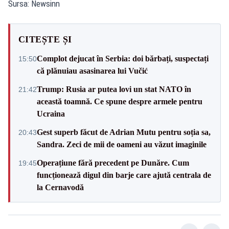
Sursa: Newsinn
CITEȘTE ȘI
Complot dejucat în Serbia: doi bărbați, suspectați
15:50
că plănuiau asasinarea lui Vučić
Trump: Rusia ar putea lovi un stat NATO în
21:42
această toamnă. Ce spune despre armele pentru
Ucraina
Gest superb făcut de Adrian Mutu pentru soția sa,
20:43
Sandra. Zeci de mii de oameni au văzut imaginile
Operațiune fără precedent pe Dunăre. Cum
19:45
funcționează digul din barje care ajută centrala de
la Cernavodă