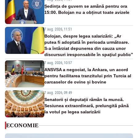
Ședința de guvern se amână pentru ora
15:00. Bolojan nu a obținut toate avizele
7 aug. 2026, 11:51
Bolojan, despre legea salarizării: „Ar
putea fi adoptată în perioada următoare.
S-a întârziat depunerea din cauza unor
discursuri iresponsabile în spaţiul public”
7 aug. 2026, 10:57
ANSVSA a negociat, la Ankara, un acord
pentru facilitarea tranzitului prin Turcia al
carcaselor de ovine și bovine
7 aug. 2026, 09:49
Senatorii și deputații rămân la muncă.
Sesiunea extraordinară, prelungită până
la votul pe legea salarizării
ECONOMIE