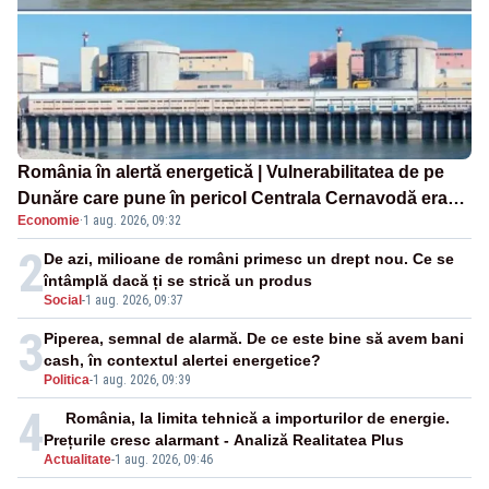
România în alertă energetică | Vulnerabilitatea de pe
Dunăre care pune în pericol Centrala Cernavodă era
Economie
·
1 aug. 2026, 09:32
cunoscută de pe vremea lui Ceaușescu
2
De azi, milioane de români primesc un drept nou. Ce se
întâmplă dacă ți se strică un produs
Social
-
1 aug. 2026, 09:37
3
Piperea, semnal de alarmă. De ce este bine să avem bani
cash, în contextul alertei energetice?
Politica
-
1 aug. 2026, 09:39
4
România, la limita tehnică a importurilor de energie.
Prețurile cresc alarmant - Analiză Realitatea Plus
Actualitate
-
1 aug. 2026, 09:46