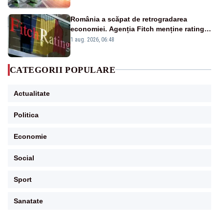
România a scăpat de retrogradarea
economiei. Agenția Fitch menține ratingul
„BBB-” cu perspectivă negativă
1 aug. 2026, 06:48
CATEGORII POPULARE
Actualitate
Politica
Economie
Social
Sport
Sanatate