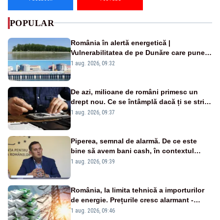
POPULAR
România în alertă energetică |
Vulnerabilitatea de pe Dunăre care pune
în pericol Centrala Cernavodă era
1 aug. 2026, 09:32
cunoscută de pe vremea lui Ceaușescu
De azi, milioane de români primesc un
drept nou. Ce se întâmplă dacă ți se strică
un produs
1 aug. 2026, 09:37
Piperea, semnal de alarmă. De ce este
bine să avem bani cash, în contextul
alertei energetice?
1 aug. 2026, 09:39
România, la limita tehnică a importurilor
de energie. Prețurile cresc alarmant -
Analiză Realitatea Plus
1 aug. 2026, 09:46