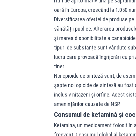
ritm de aproximativ una pe săptămân
oară în Europa, crescând la 1.050 nu
Diversificarea ofertei de produse pe
sănătății publice. Alterarea produse
și marea disponibilitate a canabioide
tipuri de substanțe sunt vândute sub
lucru care provoacă îngrijorări cu priv
tineri.
Noi opioide de sinteză sunt, de asem
șapte noi opioide de sinteză au fost 
inclusiv nitazeni și orfine. Acest si
amenințărilor cauzate de NSP.
Consumul de ketamină și coca
Ketamina, un medicament folosit în a
frecvent. Consumul global al ketamine