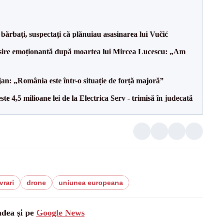
bărbați, suspectați că plănuiau asasinarea lui Vučić
isire emoționantă după moartea lui Mircea Lucescu: „Am
an: „România este într-o situație de forță majoră”
te 4,5 milioane lei de la Electrica Serv - trimisă în judecată
ivrari
drone
uniunea europeana
adea și pe
Google News