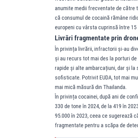
anumite medii frecventate de către tine
că consumul de cocaină rămâne ridica
europeni cu vârsta cuprinsă între 15
Livrări fragmentate prin dron
În privința livrării, infractorii și-au
și au recurs tot mai des la porturi d
rapide și alte ambarcațiuni, dar și l
sofisticate. Potrivit EUDA, tot mai mu
mai mică măsură din Thailanda.
În privința cocainei, după ani de conf
330 de tone în 2024, de la 419 în 2023
95.000 în 2023, ceea ce sugerează că 
fragmentate pentru a scăpa de detect