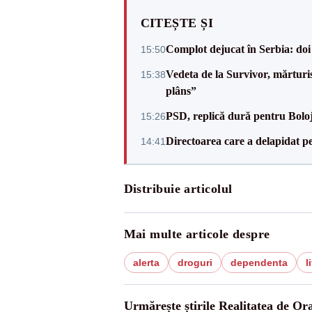
CITEȘTE ȘI
Complot dejucat în Serbia: doi 
15:50
Vedeta de la Survivor, mărtur
15:38
plâns”
PSD, replică dură pentru Boloj
15:26
Directoarea care a delapidat pes
14:41
Distribuie articolul
Mai multe articole despre
alerta
droguri
dependenta
l
Urmărește știrile Realitatea de Or