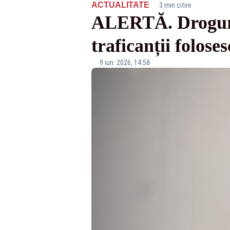
·
ACTUALITATE
3 min citire
ALERTĂ. Droguri 
traficanții folose
9 iun. 2026, 14:58