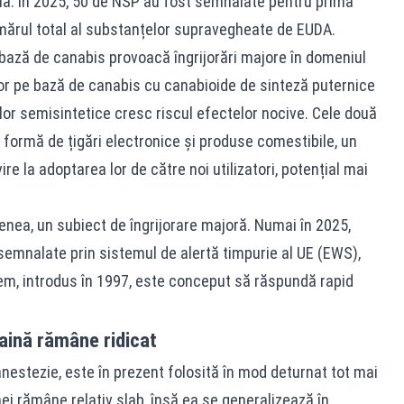
ă. În 2025, 50 de NSP au fost semnalate pentru prima
mărul total al substanțelor supravegheate de EUDA.
 bază de canabis provoacă îngrijorări majore în domeniul
lor pe bază de canabis cu canabioide de sinteză puternice
lor semisintetice cresc riscul efectelor nocive. Cele două
 formă de țigări electronice și produse comestibile, un
ire la adoptarea lor de către noi utilizatori, potențial mai
enea, un subiect de îngrijorare majoră. Numai în 2025,
semnalate prin sistemul de alertă timpurie al UE (EWS),
stem, introdus în 1997, este conceput să răspundă rapid
ină rămâne ridicat
nestezie, este în prezent folosită în mod deturnat tot mai
i rămâne relativ slab, însă ea se generalizează în