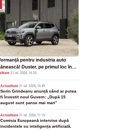
formanță pentru industria auto
ânească! Duster, pe primul loc în
litate
·
31 iul. 2026, 16:20
ul vânzărilor din Ucraina
2
Actualitate
-
31 iul. 2026, 16:49
Sorin Grindeanu anunță când ar putea
fi învestit noul Guvern: „După 15
august sunt șanse mai mari”
3
Actualitate
-
31 iul. 2026, 17:19
Comisia Europeană intervine după
incidentele cu inteligența artificială.