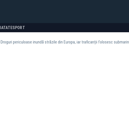
NATATE
SPORT
Droguri periculoase inundă străzile din Europa, iar traficanții folosesc submarine