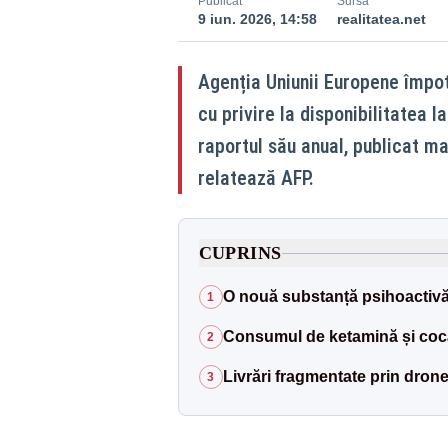
Publicat
Sursă
9 iun. 2026, 14:58
realitatea.net
Agenția Uniunii Europene împo
cu privire la disponibilitatea 
raportul său anual, publicat mar
relatează AFP.
CUPRINS
O nouă substanță psihoactivă
1
Consumul de ketamină și coca
2
Livrări fragmentate prin dron
3