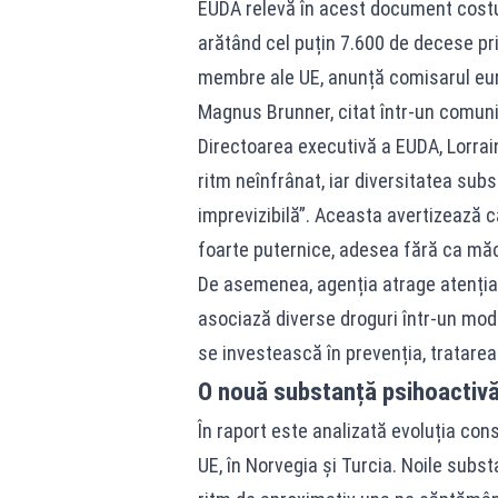
EUDA relevă în acest document costul 
arătând cel puțin 7.600 de decese pri
membre ale UE, anunță comisarul euro
Magnus Brunner, citat într-un comuni
Directoarea executivă a EUDA, Lorrain
ritm neînfrânat, iar diversitatea sub
imprevizibilă”. Aceasta avertizează c
foarte puternice, adesea fără ca măc
De asemenea, agenția atrage atenția 
asociază diverse droguri într-un mod
se investească în prevenția, tratarea
O nouă substanță psihoactiv
În raport este analizată evoluția con
UE, în Norvegia și Turcia. Noile subs