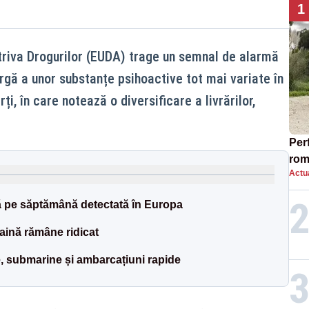
1
triva Drogurilor (EUDA) trage un semnal de alarmă
largă a unor substanțe psihoactive tot mai variate în
ți, în care notează o diversificare a livrărilor,
Per
rom
Actua
top
 pe săptămână detectată în Europa
ină rămâne ridicat
e, submarine și ambarcațiuni rapide