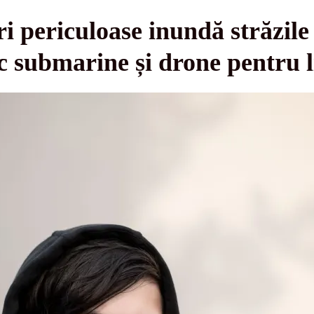
periculoase inundă străzile 
sc submarine și drone pentru l