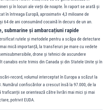
ri și în locuri ale vieții de noapte. În raport se arată și
t în întreaga Europă, aproximativ 4,3 milioane de
 și 64 de ani consumând cocaină în decurs de un an.
e, submarine și ambarcațiuni rapide
 diversificat rutele și metodele pentru a scăpa de detectare
e mai mică importanță, la transferuri pe mare cu vedete
a semisubmersibile, drone și tehnici de ascundere
lt canabis este trimis din Canada și din Statele Unite și în
iscări-record, volumul interceptat în Europa a scăzut la
. Numărul confiscărilor a crescut însă la 97.000, de la
traficanții se orientează către livrări mai mici și mai
are, potrivit EUDA.