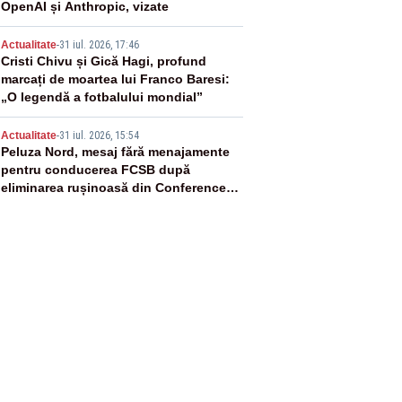
OpenAI și Anthropic, vizate
4
Actualitate
-
31 iul. 2026, 17:46
Cristi Chivu și Gică Hagi, profund
marcați de moartea lui Franco Baresi:
„O legendă a fotbalului mondial”
5
Actualitate
-
31 iul. 2026, 15:54
Peluza Nord, mesaj fără menajamente
pentru conducerea FCSB după
eliminarea rușinoasă din Conference
League