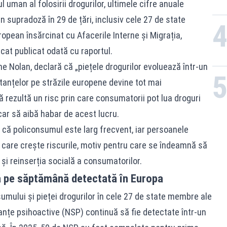
uman al folosirii drogurilor, ultimele cifre anuale
n supradoză în 29 de țări, inclusiv cele 27 de state
pean însărcinat cu Afacerile Interne și Migrația,
cat publicat odată cu raportul.
e Nolan, declară că „piețele drogurilor evoluează într-un
stanțelor pe străzile europene devine tot mai
ă rezultă un risc prin care consumatorii pot lua droguri
ar să aibă habar de acest lucru.
că policonsumul este larg frecvent, iar persoanele
 care crește riscurile, motiv pentru care se îndeamnă să
 și reinserția socială a consumatorilor.
ă pe săptămână detectată în Europa
sumului și pieței drogurilor în cele 27 de state membre ale
tanțe psihoactive (NSP) continuă să fie detectate într-un