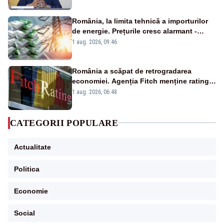
România, la limita tehnică a importurilor
de energie. Prețurile cresc alarmant -
Analiză Realitatea Plus
1 aug. 2026, 09:46
România a scăpat de retrogradarea
economiei. Agenția Fitch menține ratingul
„BBB-” cu perspectivă negativă
1 aug. 2026, 06:48
CATEGORII POPULARE
Actualitate
Politica
Economie
Social