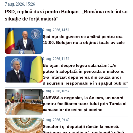
7 aug. 2026, 15:26
PSD, replică dură pentru Bolojan: „România este într-o
situație de forță majoră”
7 aug. 2026, 14:51
Ședința de guvern se amână pentru ora
15:00. Bolojan nu a obținut toate avizele
7 aug. 2026, 11:51
Bolojan, despre legea salarizării: „Ar
putea fi adoptată în perioada următoare.
S-a întârziat depunerea din cauza unor
discursuri iresponsabile în spaţiul public”
7 aug. 2026, 10:57
ANSVSA a negociat, la Ankara, un acord
pentru facilitarea tranzitului prin Turcia al
carcaselor de ovine și bovine
7 aug. 2026, 09:49
Senatorii și deputații rămân la muncă.
Sesiunea extraordinară, prelungită până