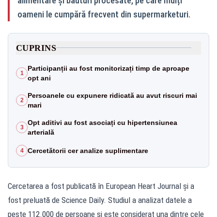
alimentare și băuturi procesate, pe care mulți
oameni le cumpără frecvent din supermarketuri.
CUPRINS
Participanții au fost monitorizați timp de aproape
1
opt ani
Persoanele cu expunere ridicată au avut riscuri mai
2
mari
Opt aditivi au fost asociați cu hipertensiunea
3
arterială
Cercetătorii cer analize suplimentare
4
Cercetarea a fost publicată în European Heart Journal și a
fost preluată de Science Daily. Studiul a analizat datele a
peste 112.000 de persoane și este considerat una dintre cele