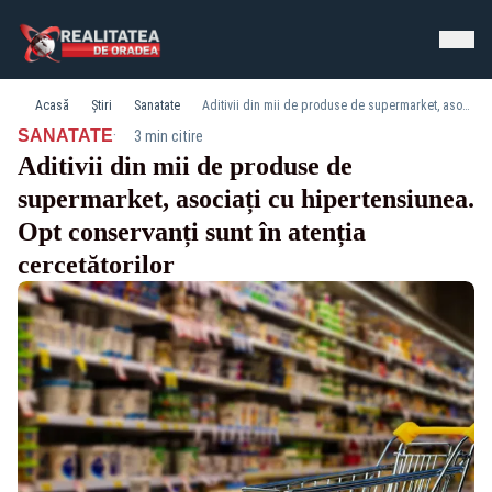
Acasă
Știri
Sanatate
Aditivii din mii de produse de supermarket, asociați cu hipertensiunea. Opt conservanți sunt în atenția cercetătorilor
·
SANATATE
3 min citire
Aditivii din mii de produse de
supermarket, asociați cu hipertensiunea.
Opt conservanți sunt în atenția
cercetătorilor