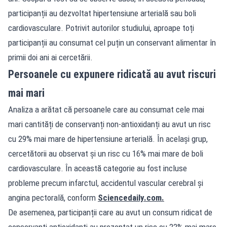
participanții au dezvoltat hipertensiune arterială sau boli
cardiovasculare. Potrivit autorilor studiului, aproape toți
participanții au consumat cel puțin un conservant alimentar în
primii doi ani ai cercetării.
Persoanele cu expunere ridicată au avut riscuri
mai mari
Analiza a arătat că persoanele care au consumat cele mai
mari cantități de conservanți non-antioxidanți au avut un risc
cu 29% mai mare de hipertensiune arterială. În același grup,
cercetătorii au observat și un risc cu 16% mai mare de boli
cardiovasculare. În această categorie au fost incluse
probleme precum infarctul, accidentul vascular cerebral și
angina pectorală, conform
Sciencedaily.com
.
De asemenea, participanții care au avut un consum ridicat de
conservanți antioxidanți au prezentat un risc cu 22% mai mare