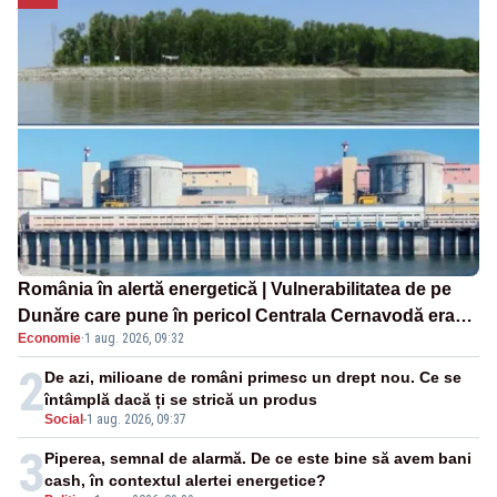
România în alertă energetică | Vulnerabilitatea de pe
Dunăre care pune în pericol Centrala Cernavodă era
Economie
·
1 aug. 2026, 09:32
cunoscută de pe vremea lui Ceaușescu
2
De azi, milioane de români primesc un drept nou. Ce se
întâmplă dacă ți se strică un produs
Social
-
1 aug. 2026, 09:37
3
Piperea, semnal de alarmă. De ce este bine să avem bani
cash, în contextul alertei energetice?