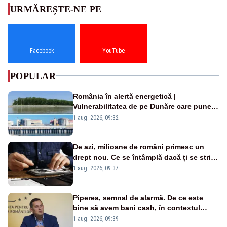
URMĂREȘTE-NE PE
Facebook
YouTube
POPULAR
România în alertă energetică |
Vulnerabilitatea de pe Dunăre care pune
în pericol Centrala Cernavodă era
1 aug. 2026, 09:32
cunoscută de pe vremea lui Ceaușescu
De azi, milioane de români primesc un
drept nou. Ce se întâmplă dacă ți se strică
un produs
1 aug. 2026, 09:37
Piperea, semnal de alarmă. De ce este
bine să avem bani cash, în contextul
alertei energetice?
1 aug. 2026, 09:39