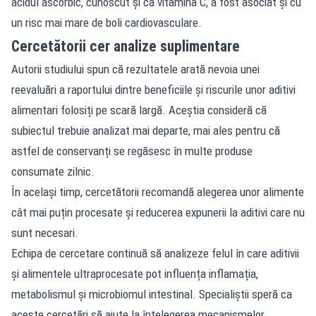
acidul ascorbic, cunoscut și ca vitamina C, a fost asociat și cu
un risc mai mare de boli cardiovasculare.
Cercetătorii cer analize suplimentare
Autorii studiului spun că rezultatele arată nevoia unei
reevaluări a raportului dintre beneficiile și riscurile unor aditivi
alimentari folosiți pe scară largă. Aceștia consideră că
subiectul trebuie analizat mai departe, mai ales pentru că
astfel de conservanți se regăsesc în multe produse
consumate zilnic.
În același timp, cercetătorii recomandă alegerea unor alimente
cât mai puțin procesate și reducerea expunerii la aditivi care nu
sunt necesari.
Echipa de cercetare continuă să analizeze felul în care aditivii
și alimentele ultraprocesate pot influența inflamația,
metabolismul și microbiomul intestinal. Specialiștii speră ca
aceste cercetări să ajute la înțelegerea mecanismelor