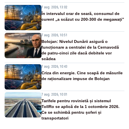
7 aug. 2026, 13:02
În intervalul orar de seară, consumul de
curent „a scăzut cu 200-300 de megawați”
7 aug. 2026, 10:51
Bolojan: Nivelul Dunării asigură o
funcționare a centralei de la Cernavodă
de patru-cinci zile dacă debitele vor
scădea
7 aug. 2026, 10:43
Criza din energie. Cine scapă de măsurile
de raționalizare impuse de Bolojan
7 aug. 2026, 10:01
Tarifele pentru rovinietă și sistemul
TollRo se aplică de la 1 octombrie 2026.
Ce se schimbă pentru șoferi și
transportatori