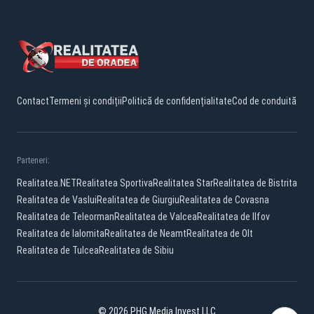
Contact
Termeni și condiții
Politică de confidențialitate
Cod de conduită
Parteneri:
Realitatea.NET
Realitatea Sportiva
Realitatea Star
Realitatea de Bistrita
Realitatea de Vaslui
Realitatea de Giurgiu
Realitatea de Covasna
Realitatea de Teleorman
Realitatea de Valcea
Realitatea de Ilfov
Realitatea de Ialomita
Realitatea de Neamt
Realitatea de Olt
Realitatea de Tulcea
Realitatea de Sibiu
© 2026 PHG Media Invest LLC