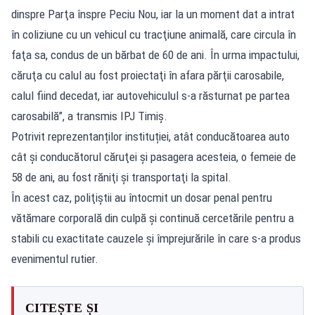
dinspre Parţa înspre Peciu Nou, iar la un moment dat a intrat
în coliziune cu un vehicul cu tracţiune animală, care circula în
faţa sa, condus de un bărbat de 60 de ani. În urma impactului,
căruţa cu calul au fost proiectaţi în afara părţii carosabile,
calul fiind decedat, iar autovehiculul s-a răsturnat pe partea
carosabilă”, a transmis IPJ Timiş.
Potrivit reprezentanților instituției, atât conducătoarea auto
cât şi conducătorul căruţei şi pasagera acesteia, o femeie de
58 de ani, au fost răniţi şi transportaţi la spital.
În acest caz, poliţiştii au întocmit un dosar penal pentru
vătămare corporală din culpă și continuă cercetările pentru a
stabili cu exactitate cauzele și împrejurările în care s-a produs
evenimentul rutier.
CITEȘTE ȘI