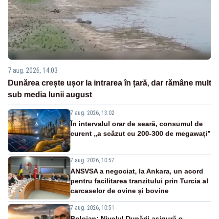
7 aug. 2026, 14:03
Dunărea crește ușor la intrarea în țară, dar rămâne mult
sub media lunii august
7 aug. 2026, 13:02
În intervalul orar de seară, consumul de
curent „a scăzut cu 200-300 de megawați”
7 aug. 2026, 10:57
ANSVSA a negociat, la Ankara, un acord
pentru facilitarea tranzitului prin Turcia al
carcaselor de ovine și bovine
7 aug. 2026, 10:51
Bolojan: Nivelul Dunării asigură o