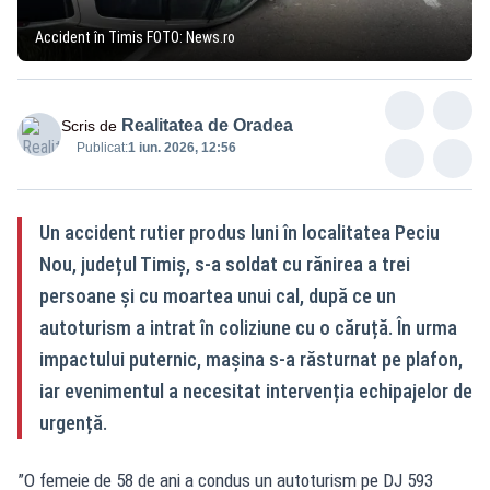
Accident în Timis FOTO: News.ro
Realitatea de Oradea
Scris de
Publicat:
1 iun. 2026, 12:56
Un accident rutier produs luni în localitatea Peciu
Nou, județul Timiș, s-a soldat cu rănirea a trei
persoane și cu moartea unui cal, după ce un
autoturism a intrat în coliziune cu o căruță. În urma
impactului puternic, mașina s-a răsturnat pe plafon,
iar evenimentul a necesitat intervenția echipajelor de
urgență.
”O femeie de 58 de ani a condus un autoturism pe DJ 593