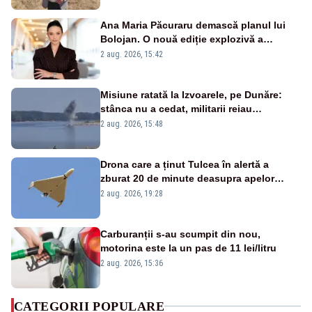
Ana Maria Păcuraru demască planul lui
Bolojan. O nouă ediție explozivă a
emisiunii „Miza Zilei” la Realitatea PLUS
2 aug. 2026, 15:42
Misiune ratată la Izvoarele, pe Dunăre:
stânca nu a cedat, militarii reiau
detonările luni – VIDEO
2 aug. 2026, 15:48
Drona care a ținut Tulcea în alertă a
zburat 20 de minute deasupra apelor
României. Au fost ridicate două F-16
2 aug. 2026, 19:28
Carburanții s-au scumpit din nou,
motorina este la un pas de 11 lei/litru
2 aug. 2026, 15:36
CATEGORII POPULARE