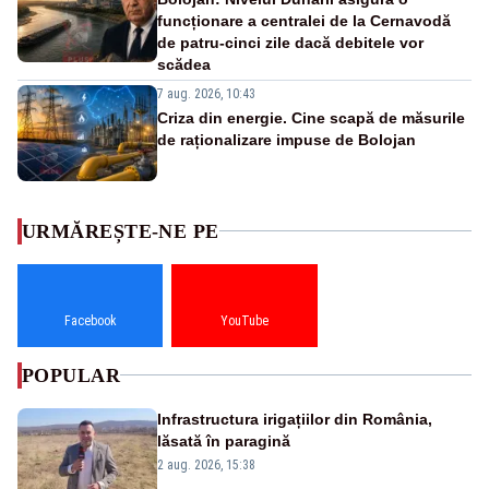
funcționare a centralei de la Cernavodă
de patru-cinci zile dacă debitele vor
scădea
7 aug. 2026, 10:43
Criza din energie. Cine scapă de măsurile
de raționalizare impuse de Bolojan
URMĂREȘTE-NE PE
Facebook
YouTube
POPULAR
Infrastructura irigațiilor din România,
lăsată în paragină
2 aug. 2026, 15:38