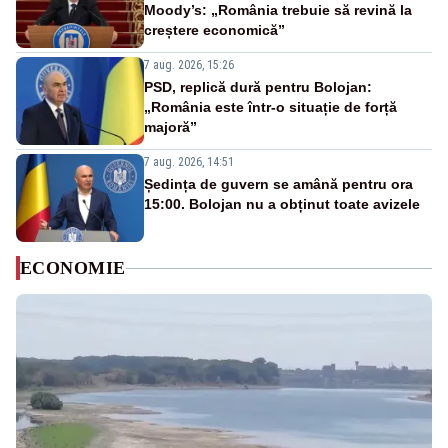
Moody’s: „România trebuie să revină la
creștere economică”
7 aug. 2026, 15:26
PSD, replică dură pentru Bolojan:
„România este într-o situație de forță
majoră”
7 aug. 2026, 14:51
Ședința de guvern se amână pentru ora
15:00. Bolojan nu a obținut toate avizele
ECONOMIE