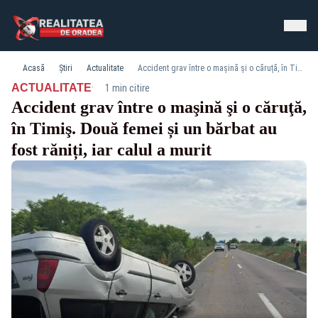
Acasă
Știri
Actualitate
Accident grav între o maşină şi o căruţă, în Timiş. Două femei și un bărbat au fost răniți, iar calul a murit
·
ACTUALITATE
1 min citire
Accident grav între o maşină şi o căruţă,
în Timiş. Două femei și un bărbat au
fost răniți, iar calul a murit