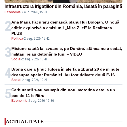
Infrastructura irigațiilor din România, lăsată în paragină
Economie
·
2 aug. 2026, 15:38
2
Ana Maria Păcuraru demască planul lui Bolojan. O nouă
ediție explozivă a emisiunii „Miza Zilei” la Realitatea
PLUS
Politica
-
2 aug. 2026, 15:42
3
Misiune ratată la Izvoarele, pe Dunăre: stânca nu a cedat,
militarii reiau detonările luni – VIDEO
Social
-
2 aug. 2026, 15:48
4
Drona care a ținut Tulcea în alertă a zburat 20 de minute
deasupra apelor României. Au fost ridicate două F-16
Social
-
2 aug. 2026, 19:28
5
Carburanții s-au scumpit din nou, motorina este la un
pas de 11 lei/litru
Economie
-
2 aug. 2026, 15:36
ACTUALITATE