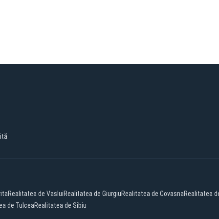
ită
ita
Realitatea de Vaslui
Realitatea de Giurgiu
Realitatea de Covasna
Realitatea 
ea de Tulcea
Realitatea de Sibiu