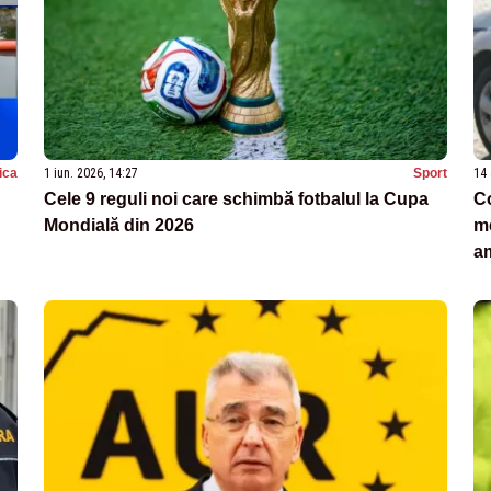
tica
1 iun. 2026, 14:27
Sport
14 
Cele 9 reguli noi care schimbă fotbalul la Cupa
Co
Mondială din 2026
me
a