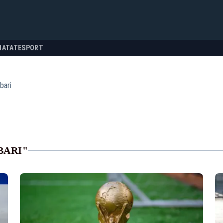
NATATE
SPORT
bari
BARI"