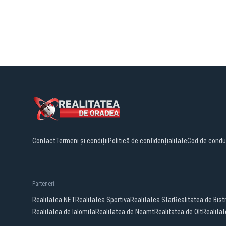
Contact
Termeni și condiții
Politică de confidențialitate
Cod de condu
Parteneri:
Realitatea.NET
Realitatea Sportiva
Realitatea Star
Realitatea de Bistr
Realitatea de Ialomita
Realitatea de Neamt
Realitatea de Olt
Realitat