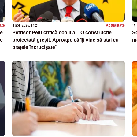
ate
4 apr. 2026, 14:21
Actualitate
19 
de
Petrișor Peiu critică coaliția: „O construcție
Sc
de
proiectată greșit. Aproape că îți vine să stai cu
ma
brațele încrucișate”