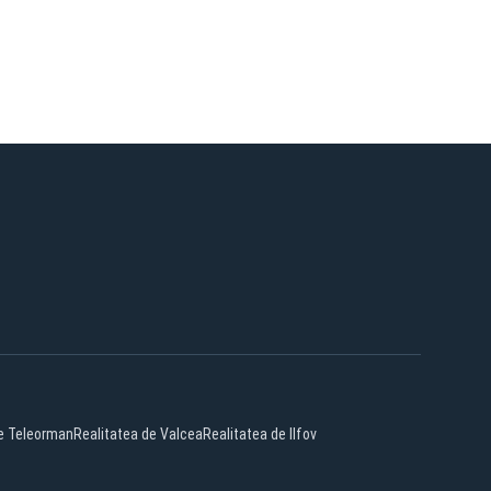
de Teleorman
Realitatea de Valcea
Realitatea de Ilfov