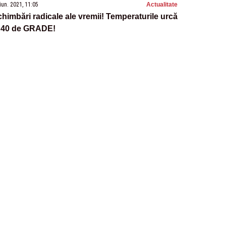
iun. 2021, 11:05
Actualitate
himbări radicale ale vremii! Temperaturile urcă
a 40 de GRADE!