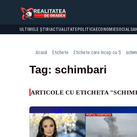
ULTIMELE ȘTIRI
ACTUALITATE
POLITICA
ECONOMIE
SOCIAL
SA
Acasă
Etichete
Etichete care încep cu S
schim
Tag: schimbari
ARTICOLE CU ETICHETA "SCHIM