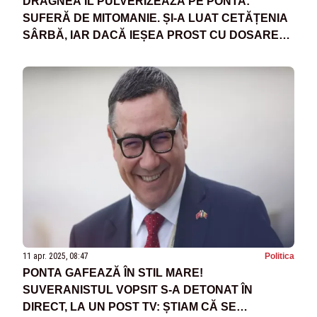
DRAGNEA ÎL PULVERIZEAZĂ PE PONTA:
SUFERĂ DE MITOMANIE. ȘI-A LUAT CETĂȚENIA
SÂRBĂ, IAR DACĂ IEȘEA PROST CU DOSARELE
VOIA SĂ MEARGĂ ÎN SERBIA
11 apr. 2025, 08:47
Politica
PONTA GAFEAZĂ ÎN STIL MARE!
SUVERANISTUL VOPSIT S-A DETONAT ÎN
DIRECT, LA UN POST TV: ȘTIAM CĂ SE