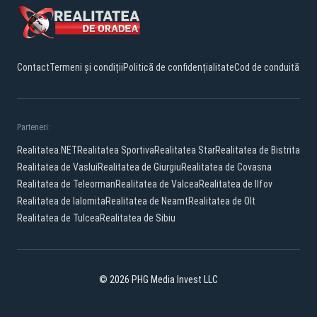
Contact
Termeni și condiții
Politică de confidențialitate
Cod de conduită
Parteneri:
Realitatea.NET
Realitatea Sportiva
Realitatea Star
Realitatea de Bistrita
Realitatea de Vaslui
Realitatea de Giurgiu
Realitatea de Covasna
Realitatea de Teleorman
Realitatea de Valcea
Realitatea de Ilfov
Realitatea de Ialomita
Realitatea de Neamt
Realitatea de Olt
Realitatea de Tulcea
Realitatea de Sibiu
© 2026 PHG Media Invest LLC
Facebook
YouTube