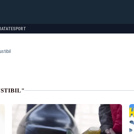
NATATE
SPORT
stibil
STIBIL"