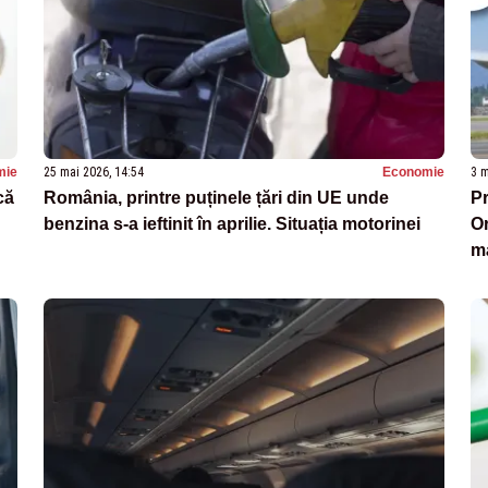
mie
25 mai 2026, 14:54
Economie
3 m
că
România, printre puținele țări din UE unde
Pr
benzina s-a ieftinit în aprilie. Situația motorinei
Or
ma