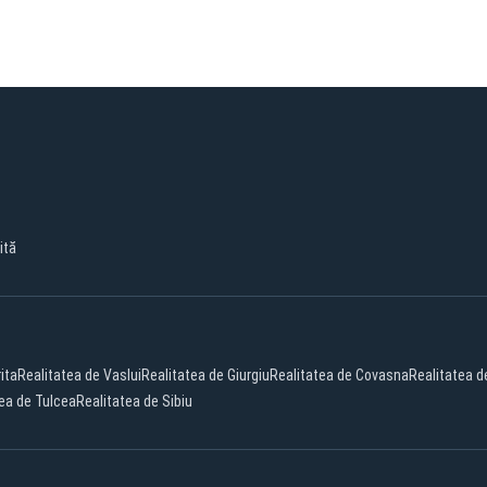
ită
ita
Realitatea de Vaslui
Realitatea de Giurgiu
Realitatea de Covasna
Realitatea 
ea de Tulcea
Realitatea de Sibiu