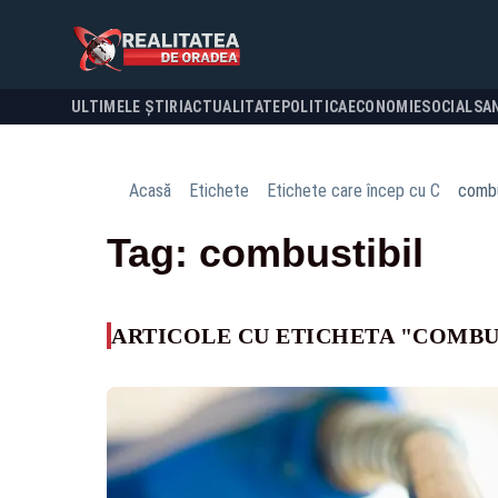
ULTIMELE ȘTIRI
ACTUALITATE
POLITICA
ECONOMIE
SOCIAL
SA
Acasă
Etichete
Etichete care încep cu C
combu
Tag: combustibil
ARTICOLE CU ETICHETA "COMBU