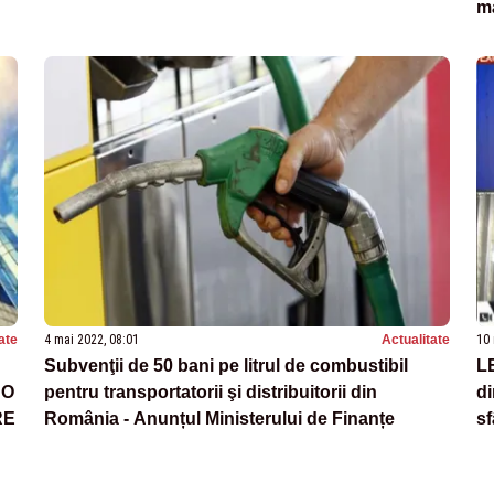
ma
ate
4 mai 2022, 08:01
Actualitate
10 
Subvenţii de 50 bani pe litrul de combustibil
L
 O
pentru transportatorii şi distribuitorii din
di
RE
România - Anunțul Ministerului de Finanțe
sf