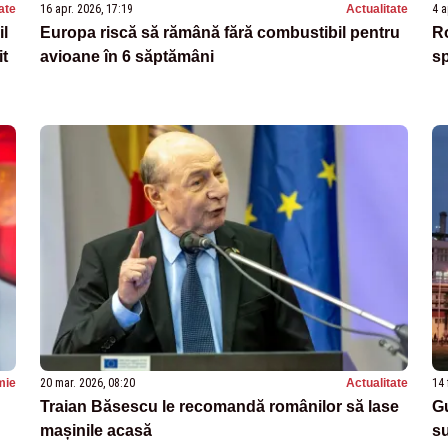
ate
16 apr. 2026, 17:19
Actualitate
4 a
il
Europa riscă să rămână fără combustibil pentru
Ro
it
avioane în 6 săptămâni
s
mie
20 mar. 2026, 08:20
Actualitate
14 
Traian Băsescu le recomandă românilor să lase
G
mașinile acasă
su