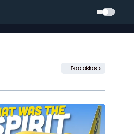
Schimba tema
Toate etichetele