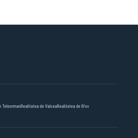
de Teleorman
Realitatea de Valcea
Realitatea de Ilfov