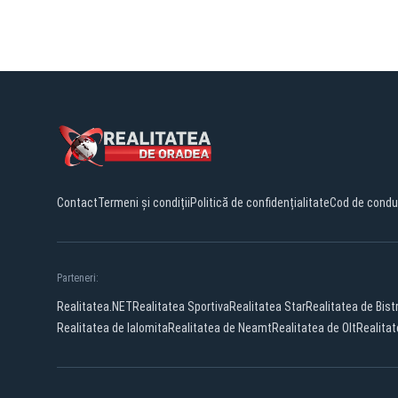
Contact
Termeni și condiții
Politică de confidențialitate
Cod de condu
Parteneri:
Realitatea.NET
Realitatea Sportiva
Realitatea Star
Realitatea de Bistr
Realitatea de Ialomita
Realitatea de Neamt
Realitatea de Olt
Realitat