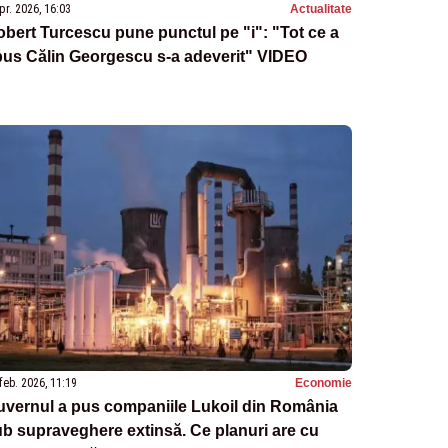
pr. 2026, 16:03
Actualitate
bert Turcescu pune punctul pe "i": "Tot ce a
pus Călin Georgescu s-a adeverit" VIDEO
feb. 2026, 11:19
Economie
uvernul a pus companiile Lukoil din România
b supraveghere extinsă. Ce planuri are cu