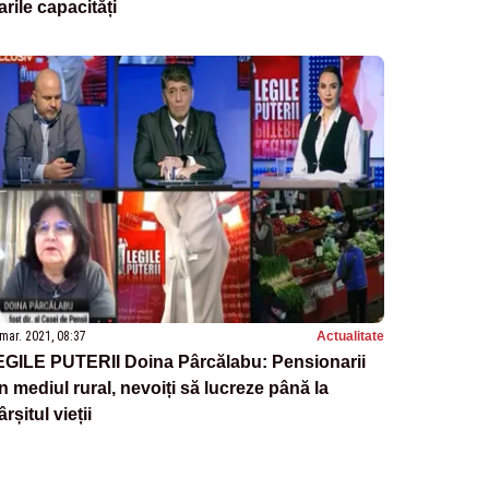
rile capacități
mar. 2021, 08:37
Actualitate
EGILE PUTERII Doina Pârcălabu: Pensionarii
n mediul rural, nevoiți să lucreze până la
ârșitul vieții