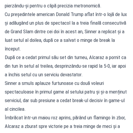
pierzându-și pentru o clipă precizia metronomică.
Cu președintele american Donald Trump aflat într-o lojă de lux
și adăugând un plus de spectacol la a treia finală consecutivă
de Grand Slam dintre cei doi în acest an, Sinner a replicat și a
luat setul al doilea, după ce a salvat o minge de break la
început.
După ce a cedat primul său set din turneu, Alcaraz a pornit ca
din tun în setul al treilea, desprinzându-se rapid la 5-0, iar apoi
a închis setul cu un serviciu devastator.
Sinner a smuls aplauze furtunoase cu două voleuri
spectaculoase în primul game al setului patru și și-a menținut
serviciul, dar sub presiune a cedat break-ul decisiv în game-ul
al cincilea.
Îmbrăcat într-un maiou roz aprins, părând un flamingo în zbor,
Alcaraz a zburat spre victorie pe a treia minge de meci și a