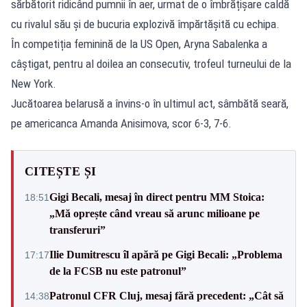
sărbătorit ridicând pumnii în aer, urmat de o îmbrățișare caldă
cu rivalul său și de bucuria explozivă împărtășită cu echipa.
În competiția feminină de la US Open, Aryna Sabalenka a
câștigat, pentru al doilea an consecutiv, trofeul turneului de la
New York.
Jucătoarea belarusă a învins-o în ultimul act, sâmbătă seară,
pe americanca Amanda Anisimova, scor 6-3, 7-6.
CITEȘTE ȘI
Gigi Becali, mesaj în direct pentru MM Stoica:
18:51
„Mă oprește când vreau să arunc milioane pe
transferuri”
Ilie Dumitrescu îl apără pe Gigi Becali: „Problema
17:17
de la FCSB nu este patronul”
Patronul CFR Cluj, mesaj fără precedent: „Cât să
14:38