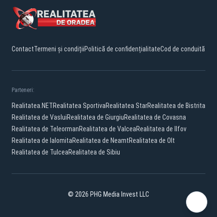
Contact
Termeni și condiții
Politică de confidențialitate
Cod de conduită
Parteneri:
Realitatea.NET
Realitatea Sportiva
Realitatea Star
Realitatea de Bistrita
Realitatea de Vaslui
Realitatea de Giurgiu
Realitatea de Covasna
Realitatea de Teleorman
Realitatea de Valcea
Realitatea de Ilfov
Realitatea de Ialomita
Realitatea de Neamt
Realitatea de Olt
Realitatea de Tulcea
Realitatea de Sibiu
© 2026 PHG Media Invest LLC
Facebook
YouTube