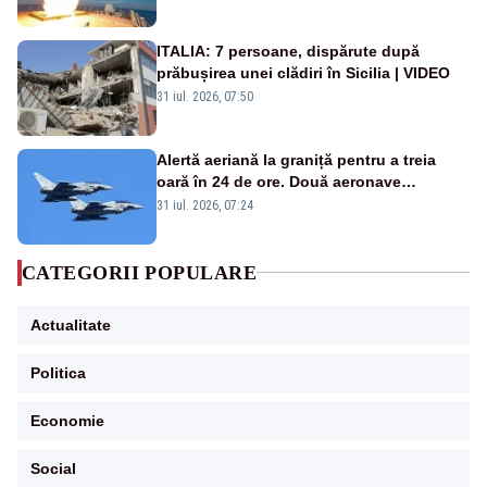
rusească
ITALIA: 7 persoane, dispărute după
prăbușirea unei clădiri în Sicilia | VIDEO
31 iul. 2026, 07:50
Alertă aeriană la graniță pentru a treia
oară în 24 de ore. Două aeronave
Eurofighter britanice au fost ridicate de la
31 iul. 2026, 07:24
sol
CATEGORII POPULARE
Actualitate
Politica
Economie
Social