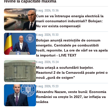
revine la capacitate maximă
6 aug. 2026, 15:36
Cum se va întrerupe energia electrică la
marii consumatori industriali? Bolojan:
Nu vor exista compensații
6 aug. 2026, 15:33
Bolojan anunță restricțiile de consum
energetic. Centralele pe combustibili
fosili, repornite. La ore de vârf se va apela
la importuri - LIVE TEXT
6 aug. 2026, 15:24
Miza uriașă a scufundării barjelor.
Reactorul 2 de la Cernavodă poate primi o
nouă „gură de oxigen”
6 aug. 2026, 15:23
Alexandru Nazare, veste bună: Economia
României va crește în 2027, iar inflația va
scădea