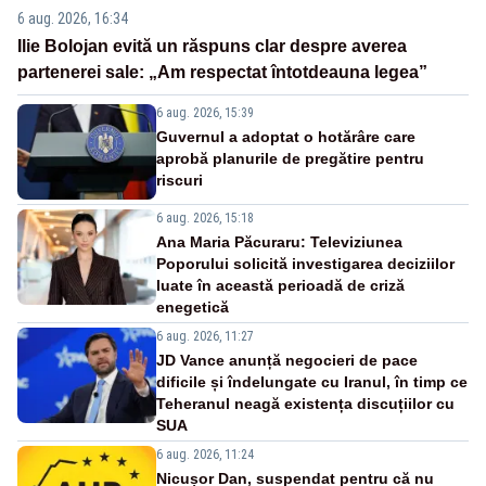
6 aug. 2026, 16:34
Ilie Bolojan evită un răspuns clar despre averea
partenerei sale: „Am respectat întotdeauna legea”
6 aug. 2026, 15:39
Guvernul a adoptat o hotărâre care
aprobă planurile de pregătire pentru
riscuri
6 aug. 2026, 15:18
Ana Maria Păcuraru: Televiziunea
Poporului solicită investigarea deciziilor
luate în această perioadă de criză
enegetică
6 aug. 2026, 11:27
JD Vance anunță negocieri de pace
dificile și îndelungate cu Iranul, în timp ce
Teheranul neagă existența discuțiilor cu
SUA
6 aug. 2026, 11:24
Nicușor Dan, suspendat pentru că nu