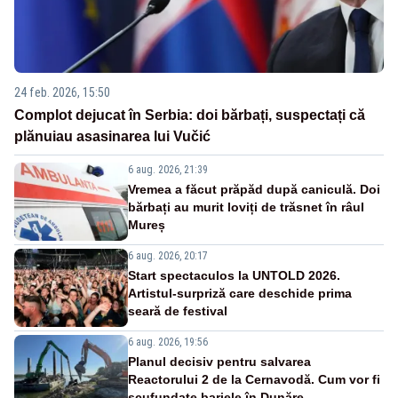
24 feb. 2026, 15:50
Complot dejucat în Serbia: doi bărbați, suspectați că
plănuiau asasinarea lui Vučić
6 aug. 2026, 21:39
Vremea a făcut prăpăd după caniculă. Doi
bărbați au murit loviți de trăsnet în râul
Mureș
6 aug. 2026, 20:17
Start spectaculos la UNTOLD 2026.
Artistul-surpriză care deschide prima
seară de festival
6 aug. 2026, 19:56
Planul decisiv pentru salvarea
Reactorului 2 de la Cernavodă. Cum vor fi
scufundate barjele în Dunăre