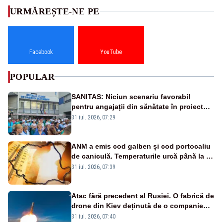
URMĂREȘTE-NE PE
Facebook
YouTube
POPULAR
SANITAS: Niciun scenariu favorabil
pentru angajații din sănătate în proiectul
Legii salarizării
31 iul. 2026, 07:29
ANM a emis cod galben și cod portocaliu
de caniculă. Temperaturile urcă până la 38
de grade, iar nopțile devin tropicale
31 iul. 2026, 07:39
Atac fără precedent al Rusiei. O fabrică de
drone din Kiev deținută de o companie
americană, distrusă de o rachetă
31 iul. 2026, 07:40