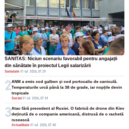
SANITAS: Niciun scenariu favorabil pentru angajații
din sănătate în proiectul Legii salarizării
Sanatate
·
31 iul. 2026, 07:29
2
ANM a emis cod galben și cod portocaliu de caniculă.
Temperaturile urcă până la 38 de grade, iar nopțile devin
tropicale
Social
-
31 iul. 2026, 07:39
3
Atac fără precedent al Rusiei. O fabrică de drone din Kiev
deținută de o companie americană, distrusă de o rachetă
rusească
Actualitate
-
31 iul. 2026, 07:40