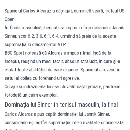
Spaniolul Carlos Alcaraz a câștigat, duminică seară, trofeul US
Open.
În finala masculină, ibericul s-a impus în fața italianului Jannik
Sinner, scor 6-2, 3-6, 6-1, 6-4, urmând să preia de la acesta
supremația în clasamentul ATP.
BBC Sport notează că Alcaraz a impus ritmul încă de la
început, reușind un meci tactic absolut strălucit, în care și-a
etalat toate abilitățile de care dispune. Spaniolul a revenit în
setul al doilea cu forehand-uri agresive.
Curajul și îndrăzneala lui s-au dovedit câștigătoare, păstrând
totodată un calm exemplar.
Dominația lui Sinner în tenisul masculin, la final
Carlos Alcaraz a pus capăt dominației lui Jannik Sinner,
consolidându-și astfel supremația într-o rivalitate considerată