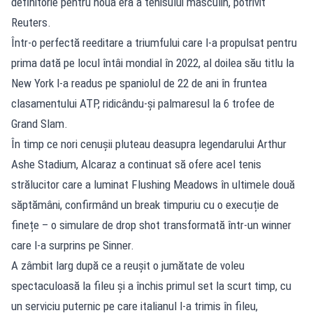
definitorie pentru noua eră a tenisului masculin, potrivit
Reuters.
Într-o perfectă reeditare a triumfului care l-a propulsat pentru
prima dată pe locul întâi mondial în 2022, al doilea său titlu la
New York l-a readus pe spaniolul de 22 de ani în fruntea
clasamentului ATP, ridicându-și palmaresul la 6 trofee de
Grand Slam.
În timp ce nori cenușii pluteau deasupra legendarului Arthur
Ashe Stadium, Alcaraz a continuat să ofere acel tenis
strălucitor care a luminat Flushing Meadows în ultimele două
săptămâni, confirmând un break timpuriu cu o execuție de
finețe – o simulare de drop shot transformată într-un winner
care l-a surprins pe Sinner.
A zâmbit larg după ce a reușit o jumătate de voleu
spectaculoasă la fileu și a închis primul set la scurt timp, cu
un serviciu puternic pe care italianul l-a trimis în fileu,