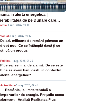
ânia în alertă energetică |
nerabilitatea de pe Dunăre care
omie
·
1 aug. 2026, 09:32
e în pericol Centrala Cernavodă era
oscută de pe vremea lui Ceaușescu
2
Social
-
1 aug. 2026, 09:37
De azi, milioane de români primesc un
drept nou. Ce se întâmplă dacă ți se
strică un produs
3
Politica
-
1 aug. 2026, 09:39
Piperea, semnal de alarmă. De ce este
bine să avem bani cash, în contextul
alertei energetice?
4
Actualitate
-
1 aug. 2026, 09:46
România, la limita tehnică a
importurilor de energie. Prețurile cresc
alarmant - Analiză Realitatea Plus