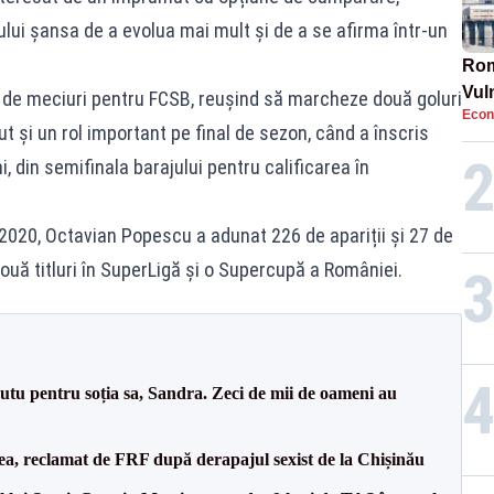
ului șansa de a evolua mai mult și de a se afirma într-un
Rom
Vul
1 de meciuri pentru FCSB, reușind să marcheze două goluri
Econ
pun
vut și un rol important pe final de sezon, când a înscris
cun
i, din semifinala barajului pentru calificarea în
 2020, Octavian Popescu a adunat 226 de apariții și 27 de
ouă titluri în SuperLigă și o Supercupă a României.
tu pentru soția sa, Sandra. Zeci de mii de oameni au
a, reclamat de FRF după derapajul sexist de la Chișinău