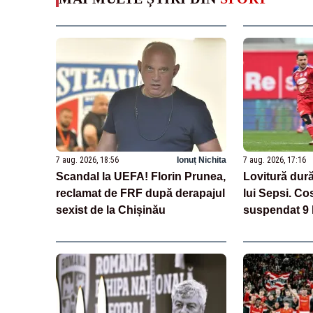
7 aug. 2026, 18:56
Ionuț Nichita
7 aug. 2026, 17:16
Scandal la UEFA! Florin Prunea,
Lovitură dură
reclamat de FRF după derapajul
lui Sepsi. Co
sexist de la Chișinău
suspendat 9 
cazul de dop