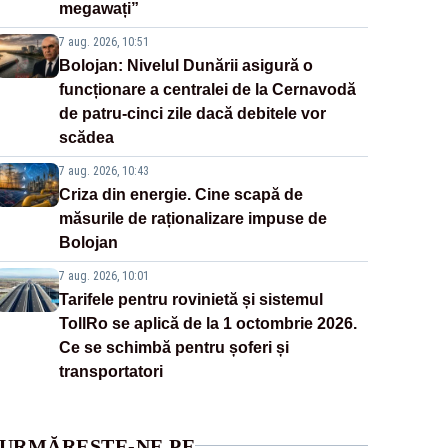
megawați”
7 aug. 2026, 10:51
Bolojan: Nivelul Dunării asigură o
funcționare a centralei de la Cernavodă
de patru-cinci zile dacă debitele vor
scădea
7 aug. 2026, 10:43
Criza din energie. Cine scapă de
măsurile de raționalizare impuse de
Bolojan
7 aug. 2026, 10:01
Tarifele pentru rovinietă și sistemul
TollRo se aplică de la 1 octombrie 2026.
Ce se schimbă pentru șoferi și
transportatori
URMĂREȘTE-NE PE