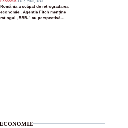
5
Economie
-
1 aug. 2026, 06:48
România a scăpat de retrogradarea
economiei. Agenția Fitch menține
ratingul „BBB-” cu perspectivă
negativă
ECONOMIE