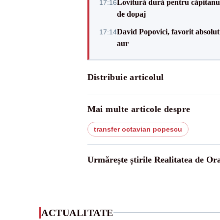
Lovitură dură pentru căpitanul
17:16
de dopaj
David Popovici, favorit absolut
17:14
aur
Distribuie articolul
Mai multe articole despre
transfer octavian popescu
Urmărește știrile Realitatea de Or
ACTUALITATE