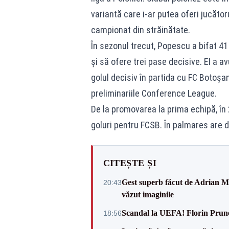
variantă care i-ar putea oferi jucător
campionat din străinătate.
În sezonul trecut, Popescu a bifat 4
și să ofere trei pase decisive. El a a
golul decisiv în partida cu FC Botoșan
preliminariile Conference League.
De la promovarea la prima echipă, în
goluri pentru FCSB. În palmares are d
CITEȘTE ȘI
Gest superb făcut de Adrian Mu
20:43
văzut imaginile
Scandal la UEFA! Florin Prune
18:56