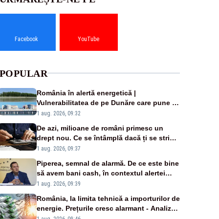
Facebook
YouTube
POPULAR
România în alertă energetică |
Vulnerabilitatea de pe Dunăre care pune în
pericol Centrala Cernavodă era cunoscută
1 aug. 2026, 09:32
de pe vremea lui Ceaușescu
De azi, milioane de români primesc un
drept nou. Ce se întâmplă dacă ți se strică
un produs
1 aug. 2026, 09:37
Piperea, semnal de alarmă. De ce este bine
să avem bani cash, în contextul alertei
energetice?
1 aug. 2026, 09:39
România, la limita tehnică a importurilor de
energie. Prețurile cresc alarmant - Analiză
Realitatea Plus
1 aug. 2026, 09:46