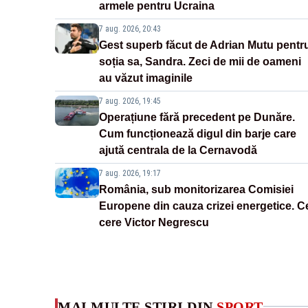
armele pentru Ucraina
7 aug. 2026, 20:43
Gest superb făcut de Adrian Mutu pentr
soția sa, Sandra. Zeci de mii de oameni
au văzut imaginile
7 aug. 2026, 19:45
Operațiune fără precedent pe Dunăre.
Cum funcționează digul din barje care
ajută centrala de la Cernavodă
7 aug. 2026, 19:17
România, sub monitorizarea Comisiei
Europene din cauza crizei energetice. C
cere Victor Negrescu
MAI MULTE ȘTIRI DIN
SPORT