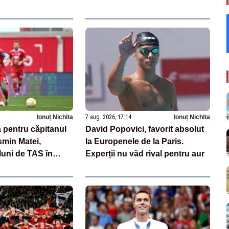
Ionuț Nichita
7 aug. 2026, 17:14
Ionuț Nichita
 pentru căpitanul
David Popovici, favorit absolut
smin Matei,
la Europenele de la Paris.
luni de TAS în
Experții nu văd rival pentru aur
aj