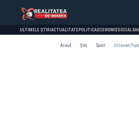
ULTIMELE ȘTIRI
ACTUALITATE
POLITICA
ECONOMIE
SOCIAL
SA
Acasă
Știri
Sport
Octavian Popes