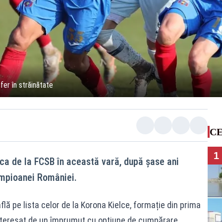
er în străinătate
CE
1
ca de la FCSB în această vară, după șase ani
ampioanei României.
află pe lista celor de la Korona Kielce, formație din prima
 interesat de un împrumut cu opțiune de cumpărare,