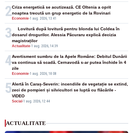
2
Criza energetică se acutizează. CE Oltenia a oprit
noaptea trecută un grup energetic de la Rovinari
Economie
-
1 aug. 2026, 13:41
3
Lovitură după lovitură pentru blonda lui Coldea în
dosarul drogurilor. Alessia Păcuraru explică decizia
magistraților
Actualitate
-
1 aug. 2026, 14:39
4
Avertisment sumbru de la Apele Române: Debitul Dunării
va continua să scadă. Cernavodă s-ar putea închide în 4
zile
Economie
-
1 aug. 2026, 18:08
5
Alertă în Caraș-Severin: incendiile de vegetație se extind,
zeci de pompieri și silvicultori se luptă cu flăcările -
VIDEO
Social
-
1 aug. 2026, 12:44
ACTUALITATE