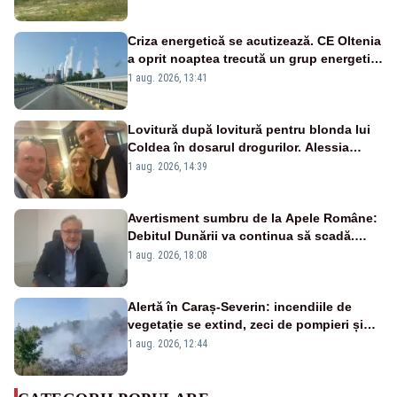
Criza energetică se acutizează. CE Oltenia
a oprit noaptea trecută un grup energetic
de la Rovinari
1 aug. 2026, 13:41
Lovitură după lovitură pentru blonda lui
Coldea în dosarul drogurilor. Alessia
Păcuraru explică decizia magistraților
1 aug. 2026, 14:39
Avertisment sumbru de la Apele Române:
Debitul Dunării va continua să scadă.
Cernavodă s-ar putea închide în 4 zile
1 aug. 2026, 18:08
Alertă în Caraș-Severin: incendiile de
vegetație se extind, zeci de pompieri și
silvicultori se luptă cu flăcările - VIDEO
1 aug. 2026, 12:44