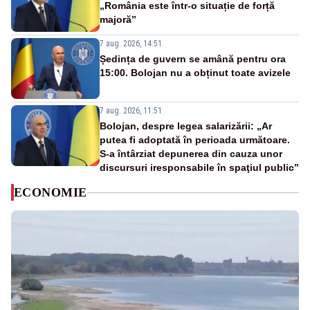
„România este într-o situație de forță
majoră”
7 aug. 2026, 14:51
Ședința de guvern se amână pentru ora
15:00. Bolojan nu a obținut toate avizele
7 aug. 2026, 11:51
Bolojan, despre legea salarizării: „Ar
putea fi adoptată în perioada următoare.
S-a întârziat depunerea din cauza unor
discursuri iresponsabile în spaţiul public”
ECONOMIE