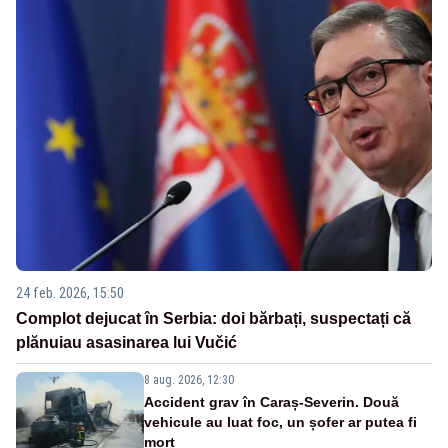
24 feb. 2026, 15:50
Complot dejucat în Serbia: doi bărbați, suspectați că
plănuiau asasinarea lui Vučić
8 aug. 2026, 12:30
Accident grav în Caraș-Severin. Două
vehicule au luat foc, un șofer ar putea fi
mort