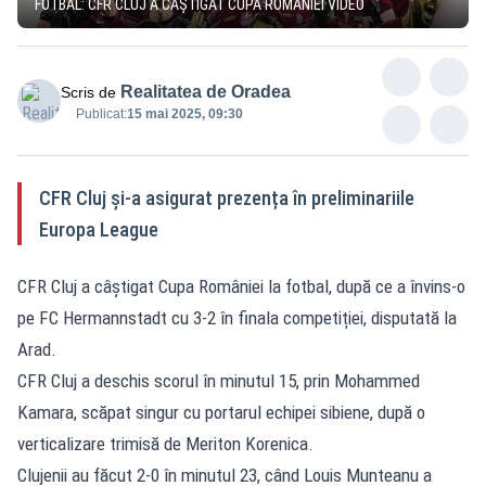
FOTBAL: CFR CLUJ A CÂȘTIGAT CUPA ROMÂNIEI VIDEO
Realitatea de Oradea
Scris de
Publicat:
15 mai 2025, 09:30
CFR Cluj și-a asigurat prezența în preliminariile
Europa League
CFR Cluj a câștigat Cupa României la fotbal, după ce a învins-o
pe FC Hermannstadt cu 3-2 în finala competiției, disputată la
Arad.
CFR Cluj a deschis scorul în minutul 15, prin Mohammed
Kamara, scăpat singur cu portarul echipei sibiene, după o
verticalizare trimisă de Meriton Korenica.
Clujenii au făcut 2-0 în minutul 23, când Louis Munteanu a