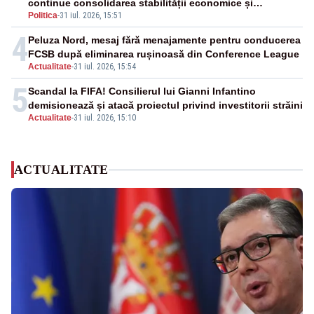
continue consolidarea stabilității economice și
Politica
-
31 iul. 2026, 15:51
financiare
4
Peluza Nord, mesaj fără menajamente pentru conducerea
FCSB după eliminarea rușinoasă din Conference League
Actualitate
-
31 iul. 2026, 15:54
5
Scandal la FIFA! Consilierul lui Gianni Infantino
demisionează și atacă proiectul privind investitorii străini
Actualitate
-
31 iul. 2026, 15:10
ACTUALITATE