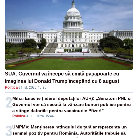
SUA: Guvernul va începe să emită paşapoarte cu
imaginea lui Donald Trump începând cu 8 august
Politica
·
31 iul. 2026, 15:20
2
Mihai Enache (liderul deputaților AUR): „Senatorii PNL și
Guvernul vor să scoată la vânzare bunuri publice pentru
a stinge datoriile pentru vaccinurile Pfizer!”
Politica
-
31 iul. 2026, 15:44
3
UMPMV: Menținerea ratingului de țară ar reprezenta un
semnal pozitiv pentru România. Autoritățile trebuie să