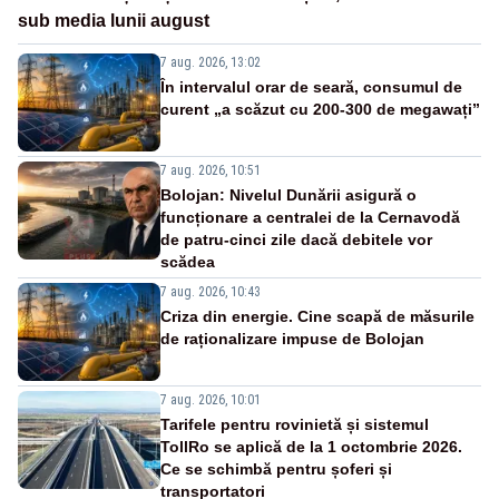
sub media lunii august
7 aug. 2026, 13:02
În intervalul orar de seară, consumul de
curent „a scăzut cu 200-300 de megawați”
7 aug. 2026, 10:51
Bolojan: Nivelul Dunării asigură o
funcționare a centralei de la Cernavodă
de patru-cinci zile dacă debitele vor
scădea
7 aug. 2026, 10:43
Criza din energie. Cine scapă de măsurile
de raționalizare impuse de Bolojan
7 aug. 2026, 10:01
Tarifele pentru rovinietă și sistemul
TollRo se aplică de la 1 octombrie 2026.
Ce se schimbă pentru șoferi și
transportatori