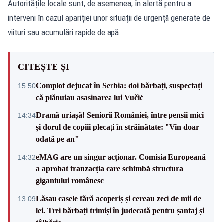
Autoritățile locale sunt, de asemenea, în alertă pentru a
interveni în cazul apariției unor situații de urgență generate de
viituri sau acumulări rapide de apă.
CITEȘTE ȘI
Complot dejucat în Serbia: doi bărbați, suspectați
15:50
că plănuiau asasinarea lui Vučić
Dramă uriașă! Seniorii României, între pensii mici
14:34
și dorul de copiii plecați în străinătate: "Vin doar
odată pe an"
eMAG are un singur acționar. Comisia Europeană
14:32
a aprobat tranzacția care schimbă structura
gigantului românesc
Lăsau casele fără acoperiș și cereau zeci de mii de
13:09
lei. Trei bărbați trimiși în judecată pentru șantaj și