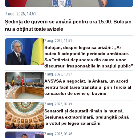
7 aug. 2026, 14:51
Ședința de guvern se amână pentru ora 15:00. Bolojan
nu a obținut toate avizele
7 aug. 2026, 11:51
Bolojan, despre legea salarizării: „Ar
putea fi adoptată în perioada următoare.
S-a întârziat depunerea din cauza unor
discursuri iresponsabile în spaţiul public”
7 aug. 2026, 10:57
ANSVSA a negociat, la Ankara, un acord
pentru facilitarea tranzitului prin Turcia al
carcaselor de ovine și bovine
7 aug. 2026, 09:49
Senatorii și deputații rămân la muncă.
Sesiunea extraordinară, prelungită până
la votul pe legea salarizării
7 aug. 2026, 08:46