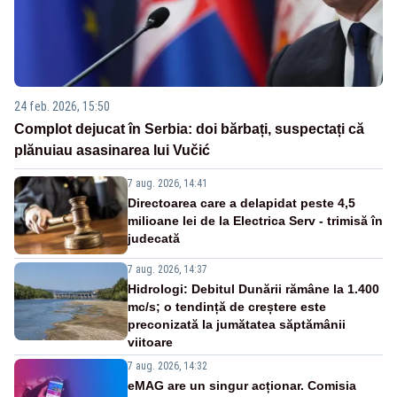
24 feb. 2026, 15:50
Complot dejucat în Serbia: doi bărbați, suspectați că
plănuiau asasinarea lui Vučić
7 aug. 2026, 14:41
Directoarea care a delapidat peste 4,5
milioane lei de la Electrica Serv - trimisă în
judecată
7 aug. 2026, 14:37
Hidrologi: Debitul Dunării rămâne la 1.400
mc/s; o tendință de creștere este
preconizată la jumătatea săptămânii
viitoare
7 aug. 2026, 14:32
eMAG are un singur acționar. Comisia