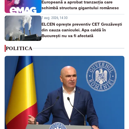
Europeană a aprobat tranzacția care
schimbă structura gigantului românesc
7 aug. 2026, 14:30
ELCEN oprește preventiv CET Grozăvești
din cauza caniculei. Apa caldă în
București nu va fi afectată
POLITICA