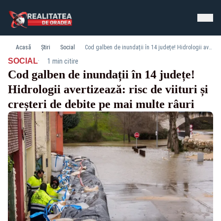
Acasă
Știri
Social
Cod galben de inundații în 14 județe! Hidrologii avertizează: risc de viituri și creșteri de debite pe mai multe râuri
·
SOCIAL
1 min citire
Cod galben de inundații în 14 județe!
Hidrologii avertizează: risc de viituri și
creșteri de debite pe mai multe râuri