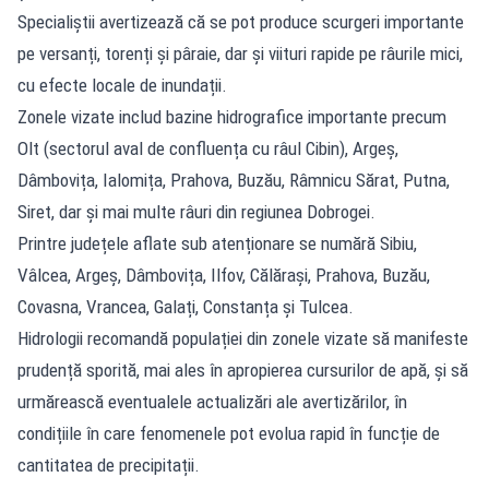
Specialiștii avertizează că se pot produce scurgeri importante
pe versanți, torenți și pâraie, dar și viituri rapide pe râurile mici,
cu efecte locale de inundații.
Zonele vizate includ bazine hidrografice importante precum
Olt (sectorul aval de confluența cu râul Cibin), Argeș,
Dâmbovița, Ialomița, Prahova, Buzău, Râmnicu Sărat, Putna,
Siret, dar și mai multe râuri din regiunea Dobrogei.
Printre județele aflate sub atenționare se numără Sibiu,
Vâlcea, Argeș, Dâmbovița, Ilfov, Călărași, Prahova, Buzău,
Covasna, Vrancea, Galați, Constanța și Tulcea.
Hidrologii recomandă populației din zonele vizate să manifeste
prudență sporită, mai ales în apropierea cursurilor de apă, și să
urmărească eventualele actualizări ale avertizărilor, în
condițiile în care fenomenele pot evolua rapid în funcție de
cantitatea de precipitații.