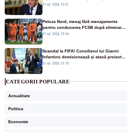
România. Autoritățile trebuie să continue
31 iul. 2026, 15:51
consolidarea stabilității economice și
financiare
Peluza Nord, mesaj fără menajamente
pentru conducerea FCSB după eliminarea
rușinoasă din Conference League
31 iul. 2026, 15:54
Scandal la FIFA! Consilierul lui Gianni
Infantino demisionează și atacă proiectul
privind investitorii străini
31 iul. 2026, 15:10
CATEGORII POPULARE
Actualitate
Politica
Economie