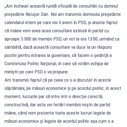
„Am încheiat această rundă oficială de consultări cu domnul
preşedinte Nicuşor Dan. Noi am transmis domnului preşedinte
calendarul intern pe care noi îl avem în PSD, şi anume faptul
că mâine vom avea acea consultare extinsă în partid cu
aproape 5.000 de membri PSD, un vot la ora 13:00, urmând ca
sâmbătă, dacă această consultare va duce la un răspuns
pozitiv pentru intrarea la guvernare, să facem o şedinţă a
Comitetului Politic Naţional, în care să votăm echipa de
miniştri pe care PSD o va propune.
Am transmis faptul că pe ceea ce s-a discutat în aceste
săptămâni, pe măsuri economice şi pe acordul politic, în acest
moment, lucrurile par să intre într-o direcţie corectă,
constructivă, dar asta vor hotărî membrii noştri de partid
mâine, când vom prezenta toate aceste lucruri legate de
măsuri economice şi legate de acordul politic aşa cum s-a