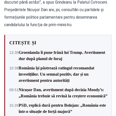
discutat până astăzi”, a spus Grindeanu la Palatul Cotroceni.
Preşedintele Nicuşor Dan are, joi, consultări cu partidele şi
formaţiunile politice parlamentare pentru desemnarea
candidatului la funcţia de prim-ministru.
CITEȘTE ȘI
Groenlanda îi pune frână lui Trump. Avertisment
13:35
dur după planul de foraj
România își păstrează ratingul recomandat
10:38
investițiilor. Un semnal pozitiv, dar și un
avertisment pentru autorități
Nicușor Dan, avertisment după decizia Moody’s:
08:51
„România trebuie să revină la creștere economică”
PSD, replică dură pentru Bolojan: „România este
15:26
într-o situație de forță majoră”