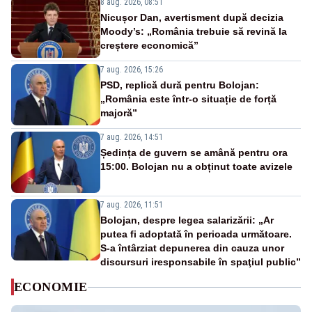
8 aug. 2026, 08:51
Nicușor Dan, avertisment după decizia
Moody’s: „România trebuie să revină la
creștere economică”
7 aug. 2026, 15:26
PSD, replică dură pentru Bolojan:
„România este într-o situație de forță
majoră”
7 aug. 2026, 14:51
Ședința de guvern se amână pentru ora
15:00. Bolojan nu a obținut toate avizele
7 aug. 2026, 11:51
Bolojan, despre legea salarizării: „Ar
putea fi adoptată în perioada următoare.
S-a întârziat depunerea din cauza unor
discursuri iresponsabile în spaţiul public”
ECONOMIE