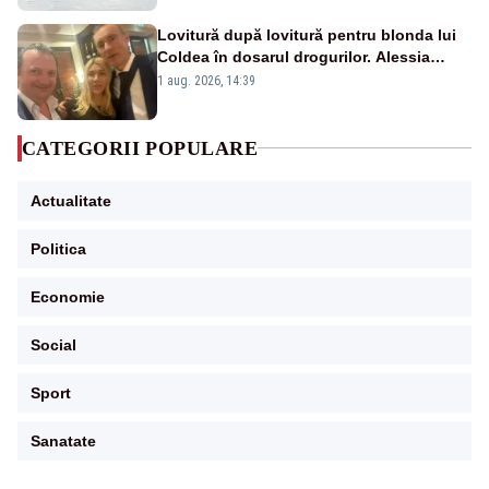
Lovitură după lovitură pentru blonda lui
Coldea în dosarul drogurilor. Alessia
Păcuraru explică decizia magistraților
1 aug. 2026, 14:39
CATEGORII POPULARE
Actualitate
Politica
Economie
Social
Sport
Sanatate