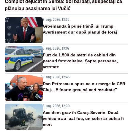
Complot dejucat în Serbia: doi bărbați, suspectați că
plănuiau asasinarea lui Vučić
8 aug. 2026, 13:35
Groenlanda îi pune frână lui Trump.
Avertisment dur după planul de foraj
8 aug. 2026, 13:09
Furt de 1.500 de metri de cabluri din
parcuri fotovoltaice. Șapte persoane,
arestate
8 aug. 2026, 12:46
Dan Petrescu a spus ce nu merge la CFR
Cluj: „E foarte greu să ceri rezultate”
8 aug. 2026, 12:30
Accident grav în Caraș-Severin. Două
vehicule au luat foc, un șofer ar putea fi
mort