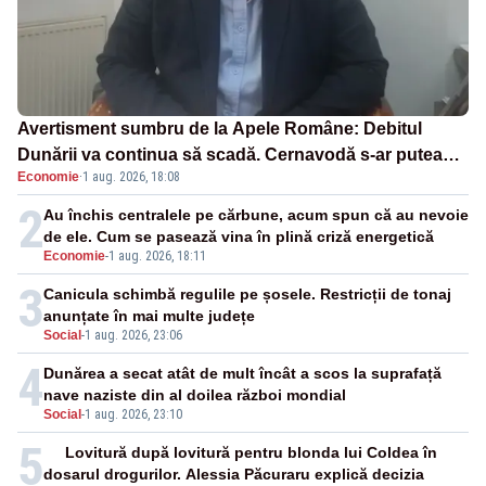
Avertisment sumbru de la Apele Române: Debitul
Dunării va continua să scadă. Cernavodă s-ar putea
Economie
·
1 aug. 2026, 18:08
închide în 4 zile
2
Au închis centralele pe cărbune, acum spun că au nevoie
de ele. Cum se pasează vina în plină criză energetică
Economie
-
1 aug. 2026, 18:11
3
Canicula schimbă regulile pe șosele. Restricții de tonaj
anunțate în mai multe județe
Social
-
1 aug. 2026, 23:06
4
Dunărea a secat atât de mult încât a scos la suprafață
nave naziste din al doilea război mondial
Social
-
1 aug. 2026, 23:10
5
Lovitură după lovitură pentru blonda lui Coldea în
dosarul drogurilor. Alessia Păcuraru explică decizia