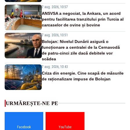
7 aug. 2026, 10:57
ANSVSA a negociat, la Ankara, un acord
pentru facilitarea tranzitului prin Turcia al
carcaselor de ovine și bovine
7 aug. 2026, 10:51
Bolojan: Nivelul Dunării asigură o
funcționare a centralei de la Cernavodă
de patru-cinci zile dacă debitele vor
scădea
7 aug. 2026, 10:43
Criza din energie. Cine scapă de măsurile
de raționalizare impuse de Bolojan
URMĂREȘTE-NE PE
Facebook
YouTube