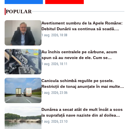
POPULAR
Avertisment sumbru de la Apele Române:
Debitul Dunării va continua să scadă.
Cernavodă s-ar putea închide în 4 zile
1 aug. 2026, 18:08
Au închis centralele pe cărbune, acum
spun că au nevoie de ele. Cum se
pasează vina în plină criză energetică
1 aug. 2026, 18:11
Canicula schimbă regulile pe șosele.
Restricții de tonaj anunțate în mai multe
județe
1 aug. 2026, 23:06
Dunărea a secat atât de mult încât a scos
la suprafață nave naziste din al doilea
război mondial
1 aug. 2026, 23:10