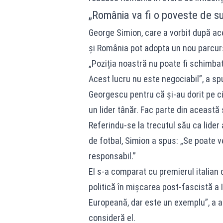
„România va fi o poveste de s
George Simion, care a vorbit după ace
și România pot adopta un nou parcurs
„Poziția noastră nu poate fi schimba
Acest lucru nu este negociabil”, a sp
Georgescu pentru că și-au dorit pe cin
un lider tânăr. Fac parte din această
Referindu-se la trecutul său ca lider 
de fotbal, Simion a spus: „Se poate 
responsabil.”
El s-a comparat cu premierul italian 
politică în mișcarea post-fascistă a I
Europeană, dar este un exemplu”, a a
consideră el.