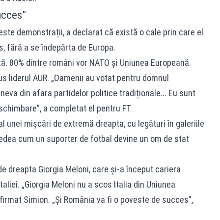
ucces”
ste demonstrații, a declarat că există o cale prin care el
, fără a se îndepărta de Europa.
tă. 80% dintre români vor NATO și Uniunea Europeană.
us liderul AUR. „Oamenii au votat pentru domnul
eva din afara partidelor politice tradiționale... Eu sunt
 schimbare”, a completat el pentru FT.
al unei mișcări de extremă dreapta, cu legături în galeriile
vedea cum un suporter de fotbal devine un om de stat
de dreapta Giorgia Meloni, care și-a început cariera
taliei. „Giorgia Meloni nu a scos Italia din Uniunea
firmat Simion. „Și România va fi o poveste de succes”,