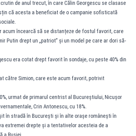
 scrutin de anul trecut, în care Călin Georgescu se clasase
sțin că acesta a beneficiat de o campanie sofisticată
ociale.
ar acum încearcă să se distanțeze de fostul favorit, care
ir Putin drept un „patriot” și un model pe care ar dori să-
rgescu era cotat drept favorit în sondaje, cu peste 40% din
at către Simion, care este acum favorit, potrivit
30%, urmat de primarul centrist al Bucureștiului, Nicușor
guvernamentale, Crin Antonescu, cu 18%.
it în stradă în București și în alte orașe românești în
 extremei drepte și a tentativelor acesteia de a
ă a Rusiei.