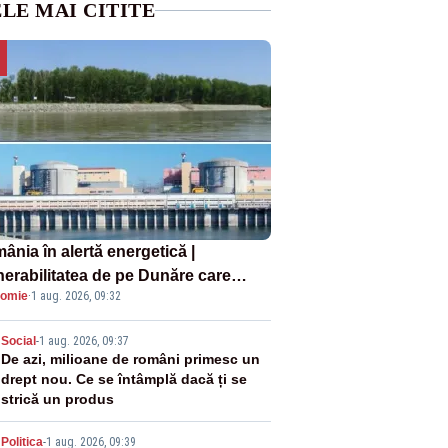
LE MAI CITITE
ânia în alertă energetică |
nerabilitatea de pe Dunăre care
omie
·
1 aug. 2026, 09:32
e în pericol Centrala Cernavodă era
oscută de pe vremea lui Ceaușescu
2
Social
-
1 aug. 2026, 09:37
De azi, milioane de români primesc un
drept nou. Ce se întâmplă dacă ți se
strică un produs
Politica
-
1 aug. 2026, 09:39