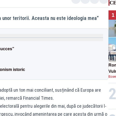
CE
1
unor teritorii. Aceasta nu este ideologia mea”
succes”
Rom
ionism istoric
Vul
Econ
pun
cun
adoptă un ton mai conciliant, susținând că Europa are
iei, remarcă Financial Times.
lectorală pentru alegerile din mai, după ce judecătorii l-
eorgescu, invocând amenințarea pe care acesta din urmă o