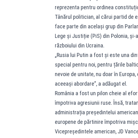
reprezenta pentru ordinea constituți
Tânărul politician, al cărui partid de
face parte din același grup din Parlam
Lege și Justiție (PiS) din Polonia, și-
războiului din Ucraina.
„Rusia lui Putin a fost și este una di
special pentru noi, pentru țările balt
nevoie de unitate, nu doar în Europa, 
aceeași abordare”, a adăugat el.
România a fost un pilon cheie al efort
împotriva agresiunii ruse. Însă, trata
administrația președintelui american
europene de părtinire împotriva mișc
Vicepreședintele american, JD Vance,