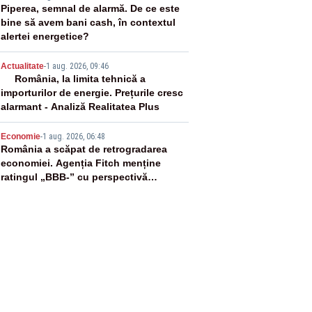
3
Piperea, semnal de alarmă. De ce este
bine să avem bani cash, în contextul
alertei energetice?
4
Actualitate
-
1 aug. 2026, 09:46
România, la limita tehnică a
importurilor de energie. Prețurile cresc
alarmant - Analiză Realitatea Plus
5
Economie
-
1 aug. 2026, 06:48
România a scăpat de retrogradarea
economiei. Agenția Fitch menține
ratingul „BBB-” cu perspectivă
negativă