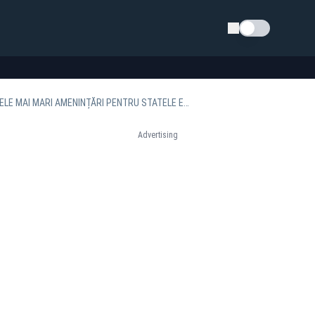
Schimba tema
GEORGE SIMION, PENTRU FINANCIAL TIMES: RUSIA LUI PUTIN A FOST ȘI ESTE UNA DINTRE CELE MAI MARI AMENINȚĂRI PENTRU STATELE EUROPENE
Advertising