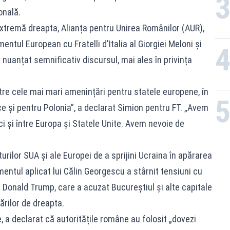
onală.
 extremă dreapta, Alianța pentru Unirea Românilor (AUR),
entul European cu Fratelli d'Italia al Giorgiei Meloni și
a nuanțat semnificativ discursul, mai ales în privința
ntre cele mai mari amenințări pentru statele europene, în
ice și pentru Polonia”, a declarat Simion pentru FT. „Avem
ci și între Europa și Statele Unite. Avem nevoie de
urilor SUA și ale Europei de a sprijini Ucraina în apărarea
mentul aplicat lui Călin Georgescu a stârnit tensiuni cu
 Donald Trump, care a acuzat Bucureștiul și alte capitale
ărilor de dreapta.
 a declarat că autoritățile române au folosit „dovezi