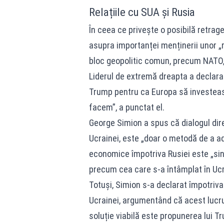
Relațiile cu SUA și Rusia
În ceea ce privește o posibilă retrag
asupra importanței menținerii unor „re
bloc geopolitic comun, precum NATO,
Liderul de extremă dreapta a declarat
Trump pentru ca Europa să investeasc
facem”, a punctat el.
George Simion a spus că dialogul dire
Ucrainei, este „doar o metodă de a a
economice împotriva Rusiei este „sing
precum cea care s-a întâmplat în Ucr
Totuși, Simion s-a declarat împotriva 
Ucrainei, argumentând că acest lucru a
soluție viabilă este propunerea lui Tr