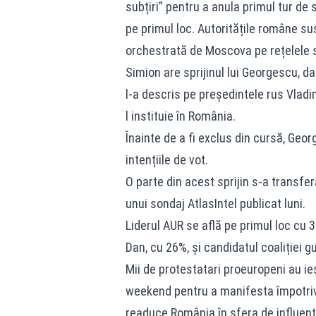
subțiri” pentru a anula primul tur de
pe primul loc. Autoritățile române su
orchestrată de Moscova pe rețelele s
Simion are sprijinul lui Georgescu, d
l-a descris pe președintele rus Vladim
l instituie în România.
Înainte de a fi exclus din cursă, Geo
intențiile de vot.
O parte din acest sprijin s-a transfer
unui sondaj AtlasIntel publicat luni.
Liderul AUR se află pe primul loc cu 
Dan, cu 26%, și candidatul coaliției 
Mii de protestatari proeuropeni au ieș
weekend pentru a manifesta împotriva
readuce România în sfera de influenț