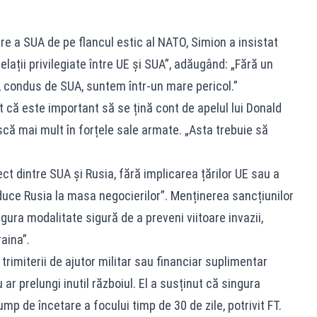
ere a SUA de pe flancul estic al NATO, Simion a insistat
lații privilegiate între UE și SUA”, adăugând: „Fără un
 condus de SUA, suntem într-un mare pericol.”
 că este important să se țină cont de apelul lui Donald
ă mai mult în forțele sale armate. „Asta trebuie să
ct dintre SUA și Rusia, fără implicarea țărilor UE sau a
duce Rusia la masa negocierilor”. Menținerea sancțiunilor
ura modalitate sigură de a preveni viitoare invazii,
aina”.
trimiterii de ajutor militar sau financiar suplimentar
r prelungi inutil războiul. El a susținut că singura
ump de încetare a focului timp de 30 de zile, potrivit FT.