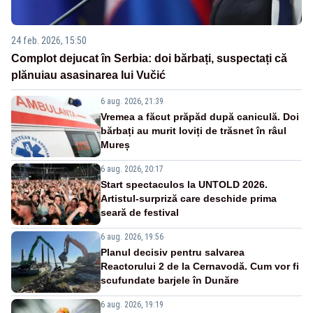
24 feb. 2026, 15:50
Complot dejucat în Serbia: doi bărbați, suspectați că
plănuiau asasinarea lui Vučić
6 aug. 2026, 21:39
Vremea a făcut prăpăd după caniculă. Doi
bărbați au murit loviți de trăsnet în râul
Mureș
6 aug. 2026, 20:17
Start spectaculos la UNTOLD 2026.
Artistul-surpriză care deschide prima
seară de festival
6 aug. 2026, 19:56
Planul decisiv pentru salvarea
Reactorului 2 de la Cernavodă. Cum vor fi
scufundate barjele în Dunăre
6 aug. 2026, 19:19