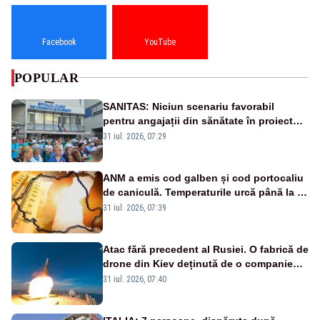
Facebook
YouTube
POPULAR
SANITAS: Niciun scenariu favorabil
pentru angajații din sănătate în proiectul
Legii salarizării
31 iul. 2026, 07:29
ANM a emis cod galben și cod portocaliu
de caniculă. Temperaturile urcă până la 38
de grade, iar nopțile devin tropicale
31 iul. 2026, 07:39
Atac fără precedent al Rusiei. O fabrică de
drone din Kiev deținută de o companie
americană, distrusă de o rachetă
31 iul. 2026, 07:40
rusească