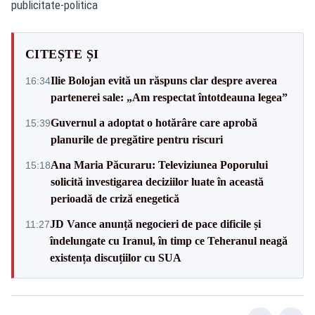
publicitate-politica
CITEȘTE ȘI
Ilie Bolojan evită un răspuns clar despre averea
16:34
partenerei sale: „Am respectat întotdeauna legea”
Guvernul a adoptat o hotărâre care aprobă
15:39
planurile de pregătire pentru riscuri
Ana Maria Păcuraru: Televiziunea Poporului
15:18
solicită investigarea deciziilor luate în această
perioadă de criză enegetică
JD Vance anunță negocieri de pace dificile și
11:27
îndelungate cu Iranul, în timp ce Teheranul neagă
existența discuțiilor cu SUA