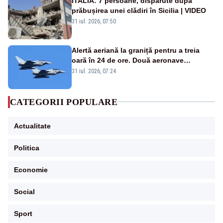
ITALIA: 7 persoane, dispărute după
prăbușirea unei clădiri în Sicilia | VIDEO
31 iul. 2026, 07:50
Alertă aeriană la graniță pentru a treia
oară în 24 de ore. Două aeronave
Eurofighter britanice au fost ridicate de la
31 iul. 2026, 07:24
sol
CATEGORII POPULARE
Actualitate
Politica
Economie
Social
Sport