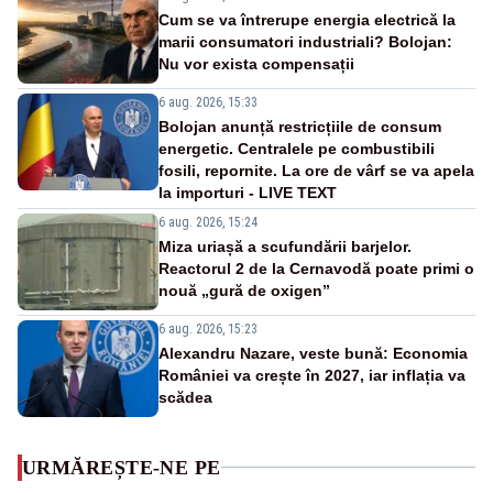
Cum se va întrerupe energia electrică la
marii consumatori industriali? Bolojan:
Nu vor exista compensații
6 aug. 2026, 15:33
Bolojan anunță restricțiile de consum
energetic. Centralele pe combustibili
fosili, repornite. La ore de vârf se va apela
la importuri - LIVE TEXT
6 aug. 2026, 15:24
Miza uriașă a scufundării barjelor.
Reactorul 2 de la Cernavodă poate primi o
nouă „gură de oxigen”
6 aug. 2026, 15:23
Alexandru Nazare, veste bună: Economia
României va crește în 2027, iar inflația va
scădea
URMĂREȘTE-NE PE