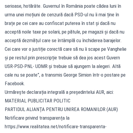
serioase, hotărâte. Guvernul în România poate cădea luni în
urma unei moțiuni de cenzură dacă PSD-ul nu îi mai ține în
brațe pe cei care au confiscat puterea în stat și dacă nu
acceptă noile taxe pe solarii, pe pătule, pe magazii și dacă nu
acceptă dezmățul care se întâmplă cu închiderea barajelor.
Cei care vor o justiție corectă care să nu îi scape pe Vanghelie
și pe restul prin prescripție trebuie să dea jos acest Guvern
USR-PSD-PNL- UDMR și trebuie să ajungem la alegeri. Altă
cale nu se poate”, a transmis George Simion într-o postare pe
Facebook.
Urmărește declarația integrală a președintelui AUR, aici:
MATERIAL PUBLICITAR POLITIC
PARTIDUL ALIANȚA PENTRU UNIREA ROMANILOR (AUR)
Notificare privind transparența la
https://www.realitatea.net/notificare-transparenta-