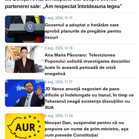
partenerei sale: „Am respectat întotdeauna legea”
6 aug. 2026, 15:39
Guvernul a adoptat o hotărâre care
aprobă planurile de pregătire pentru
riscuri
6 aug. 2026, 15:18
Ana Maria Păcuraru: Televiziunea
Poporului solicită investigarea deciziilor
luate în această perioadă de criză
enegetică
6 aug. 2026, 11:27
JD Vance anunță negocieri de pace
dificile și îndelungate cu Iranul, în timp ce
Teheranul neagă existența discuțiilor cu
SUA
6 aug. 2026, 11:24
Nicușor Dan, suspendat pentru că nu
propune un nume de prim-ministru, așa
cum prevede Constituția!