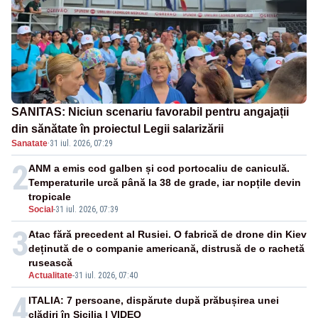
SANITAS: Niciun scenariu favorabil pentru angajații
din sănătate în proiectul Legii salarizării
Sanatate
·
31 iul. 2026, 07:29
2
ANM a emis cod galben și cod portocaliu de caniculă.
Temperaturile urcă până la 38 de grade, iar nopțile devin
tropicale
Social
-
31 iul. 2026, 07:39
3
Atac fără precedent al Rusiei. O fabrică de drone din Kiev
deținută de o companie americană, distrusă de o rachetă
rusească
Actualitate
-
31 iul. 2026, 07:40
4
ITALIA: 7 persoane, dispărute după prăbușirea unei
clădiri în Sicilia | VIDEO