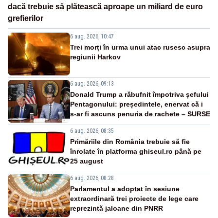
dacă trebuie să plătească aproape un miliard de euro
grefierilor
6 aug. 2026, 10:47
Trei morți în urma unui atac rusesc asupra
regiunii Harkov
6 aug. 2026, 09:13
Donald Trump a răbufnit împotriva șefului
Pentagonului: președintele, enervat că i
s-ar fi ascuns penuria de rachete – SURSE
6 aug. 2026, 08:35
Primăriile din România trebuie să fie
înrolate în platforma ghiseul.ro până pe
25 august
6 aug. 2026, 08:28
Parlamentul a adoptat în sesiune
extraordinară trei proiecte de lege care
reprezintă jaloane din PNRR