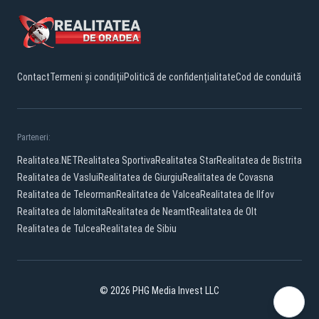
Contact
Termeni și condiții
Politică de confidențialitate
Cod de conduită
Parteneri:
Realitatea.NET
Realitatea Sportiva
Realitatea Star
Realitatea de Bistrita
Realitatea de Vaslui
Realitatea de Giurgiu
Realitatea de Covasna
Realitatea de Teleorman
Realitatea de Valcea
Realitatea de Ilfov
Realitatea de Ialomita
Realitatea de Neamt
Realitatea de Olt
Realitatea de Tulcea
Realitatea de Sibiu
© 2026 PHG Media Invest LLC
Facebook
YouTube