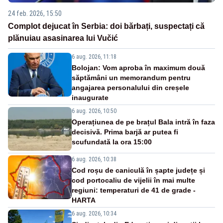
24 feb. 2026, 15:50
Complot dejucat în Serbia: doi bărbați, suspectați că
plănuiau asasinarea lui Vučić
6 aug. 2026, 11:18
Bolojan: Vom aproba în maximum două
săptămâni un memorandum pentru
angajarea personalului din creșele
inaugurate
6 aug. 2026, 10:50
Operațiunea de pe brațul Bala intră în faza
decisivă. Prima barjă ar putea fi
scufundată la ora 15:00
6 aug. 2026, 10:38
Cod roșu de caniculă în șapte județe și
cod portocaliu de vijelii în mai multe
regiuni: temperaturi de 41 de grade -
HARTA
6 aug. 2026, 10:34