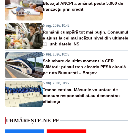
Blocajul ANCPI a amânat peste 5.000 de
tranzacții prin credit
6 aug. 2026, 10:42
Românii cumpără tot mai puțin. Consumul
a ajuns la cel mai scăzut nivel din ultimele
11 luni: datele INS
6 aug. 2026, 10:38
Schimbare de ultim moment la CFR
Călători: primul tren electric PESA circulă
pe ruta București – Brașov
6 aug. 2026, 08:22
Transelectrica: Măsurile voluntare de
consum responsabil şi-au demonstrat
eficienţa
URMĂREȘTE-NE PE