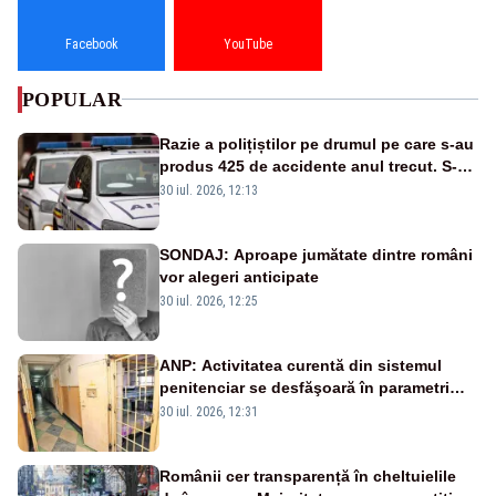
Facebook
YouTube
POPULAR
Razie a polițiștilor pe drumul pe care s-au
produs 425 de accidente anul trecut. S-au
dat aproape 200 de amenzi
30 iul. 2026, 12:13
SONDAJ: Aproape jumătate dintre români
vor alegeri anticipate
30 iul. 2026, 12:25
ANP: Activitatea curentă din sistemul
penitenciar se desfăşoară în parametri
normali
30 iul. 2026, 12:31
Românii cer transparență în cheltuielile