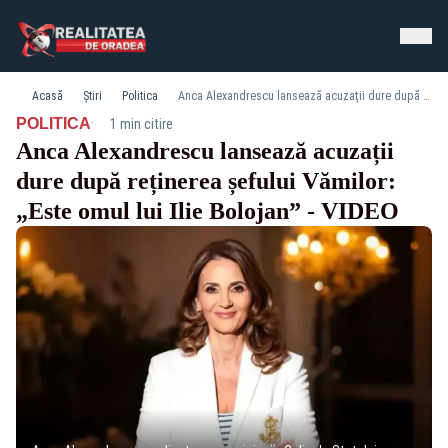
Acasă
Știri
Politica
Anca Alexandrescu lansează acuzații dure după reținerea șefului Vămilor: „Este omul lui Ilie Bolojan” - VIDEO
·
POLITICA
1 min citire
Anca Alexandrescu lansează acuzații
dure după reținerea șefului Vămilor:
„Este omul lui Ilie Bolojan” - VIDEO