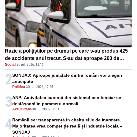
Razie a polițiștilor pe drumul pe care s-au produs 425
de accidente anul trecut. S-au dat aproape 200 de
Social
·
30 iul. 2026, 12:13
amenzi
2
SONDAJ: Aproape jumătate dintre români vor alegeri
anticipate
Politica
-
30 iul. 2026, 12:25
3
ANP: Activitatea curentă din sistemul penitenciar se
desfăşoară în parametri normali
Actualitate
-
30 iul. 2026, 12:31
4
Românii cer transparență în cheltuielile de înarmare.
Majoritatea vrea competiție reală și industrie locală –
SONDAJ