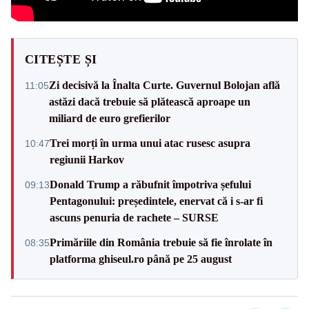
CITEȘTE ȘI
Zi decisivă la Înalta Curte. Guvernul Bolojan află
11:05
astăzi dacă trebuie să plătească aproape un
miliard de euro grefierilor
Trei morți în urma unui atac rusesc asupra
10:47
regiunii Harkov
Donald Trump a răbufnit împotriva șefului
09:13
Pentagonului: președintele, enervat că i s-ar fi
ascuns penuria de rachete – SURSE
Primăriile din România trebuie să fie înrolate în
08:35
platforma ghiseul.ro până pe 25 august