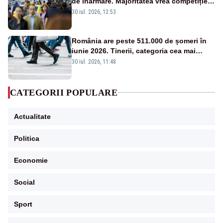
de înarmare. Majoritatea vrea competiție
reală și industrie locală – SONDAJ
30 iul. 2026, 12:53
România are peste 511.000 de șomeri în
iunie 2026. Tinerii, categoria cea mai
afectată
30 iul. 2026, 11:48
CATEGORII POPULARE
Actualitate
Politica
Economie
Social
Sport