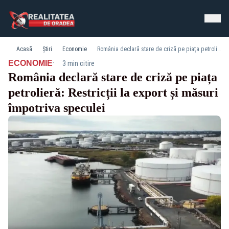
Acasă
Știri
Economie
România declară stare de criză pe piața petrolieră: Restricții la export și măsuri împotriva speculei
·
ECONOMIE
3 min citire
România declară stare de criză pe piața
petrolieră: Restricții la export și măsuri
împotriva speculei