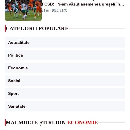
FCSB: „N-am văzut asemenea greșeli în
190 de meciuri europene”
31 iul. 2026, 21:35
CATEGORII POPULARE
Actualitate
Politica
Economie
Social
Sport
Sanatate
MAI MULTE ȘTIRI DIN
ECONOMIE