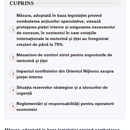
CUPRINS
Măsura, adoptată în baza legislației privind
combaterea acțiunilor speculative, vizează
protejarea pieței interne și asigurarea necesarului
1
de consum, în contextul în care cotațiile
internaționale la motorină și țiței au înregistrat
creșteri de până la 75%.
Mecanism de control strict pentru exporturile de
2
motorină și țiței
Impactul conflictelor din Orientul Mijlociu asupra
3
pieței interne
Situația rezervelor strategice și a stocurilor de
4
urgență
Reglementări și responsabilități pentru operatorii
5
economici
Măsura, adoptată în baza legislației privind combaterea