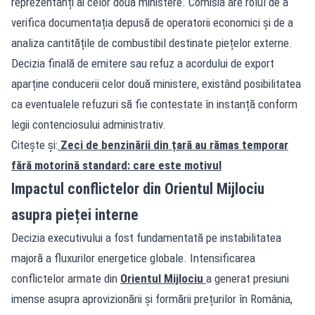
reprezentanți ai celor două ministere. Comisia are rolul de a
verifica documentația depusă de operatorii economici și de a
analiza cantitățile de combustibil destinate piețelor externe.
Decizia finală de emitere sau refuz a acordului de export
aparține conducerii celor două ministere, existând posibilitatea
ca eventualele refuzuri să fie contestate în instanță conform
legii contenciosului administrativ.
Citește și:
Zeci de benzinării din țară au rămas temporar
fără motorină standard: care este motivul
Impactul conflictelor din Orientul Mijlociu
asupra pieței interne
Decizia executivului a fost fundamentată pe instabilitatea
majoră a fluxurilor energetice globale. Intensificarea
conflictelor armate din
Orientul Mijlociu
a generat presiuni
imense asupra aprovizionării și formării prețurilor în România,