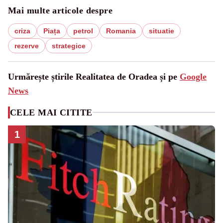
Mai multe articole despre
criza
Piața
petrol
Romania
situatie
rezerve
strategice
Urmărește știrile Realitatea de Oradea și pe
Google
News
CELE MAI CITITE
1