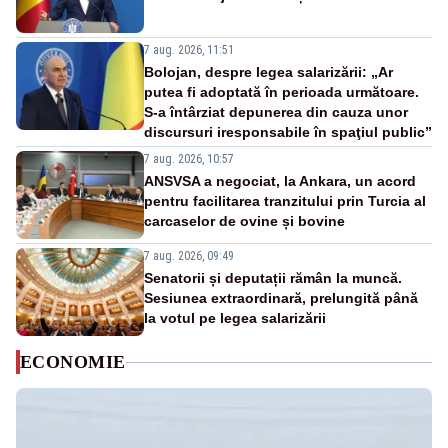
7 aug. 2026, 11:51
Bolojan, despre legea salarizării: „Ar
putea fi adoptată în perioada următoare.
S-a întârziat depunerea din cauza unor
discursuri iresponsabile în spaţiul public”
7 aug. 2026, 10:57
ANSVSA a negociat, la Ankara, un acord
pentru facilitarea tranzitului prin Turcia al
carcaselor de ovine și bovine
7 aug. 2026, 09:49
Senatorii și deputații rămân la muncă.
Sesiunea extraordinară, prelungită până
la votul pe legea salarizării
ECONOMIE