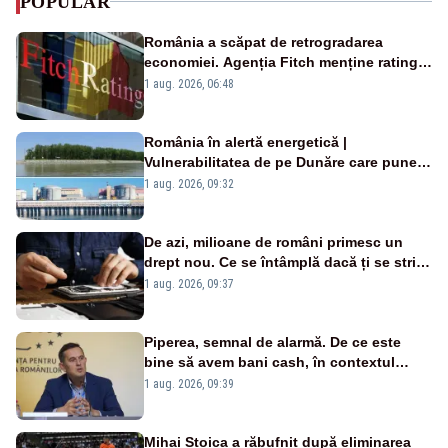
POPULAR
România a scăpat de retrogradarea
economiei. Agenția Fitch menține ratingul
„BBB-” cu perspectivă negativă
1 aug. 2026, 06:48
România în alertă energetică |
Vulnerabilitatea de pe Dunăre care pune
în pericol Centrala Cernavodă era
1 aug. 2026, 09:32
cunoscută de pe vremea lui Ceaușescu
De azi, milioane de români primesc un
drept nou. Ce se întâmplă dacă ți se strică
un produs
1 aug. 2026, 09:37
Piperea, semnal de alarmă. De ce este
bine să avem bani cash, în contextul
alertei energetice?
1 aug. 2026, 09:39
Mihai Stoica a răbufnit după eliminarea