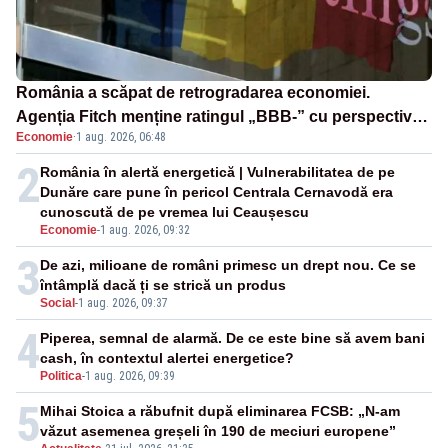
România a scăpat de retrogradarea economiei.
Agenția Fitch menține ratingul „BBB-” cu perspectivă
Economie
·
1 aug. 2026, 06:48
negativă
2
România în alertă energetică | Vulnerabilitatea de pe
Dunăre care pune în pericol Centrala Cernavodă era
cunoscută de pe vremea lui Ceaușescu
Economie
-
1 aug. 2026, 09:32
3
De azi, milioane de români primesc un drept nou. Ce se
întâmplă dacă ți se strică un produs
Social
-
1 aug. 2026, 09:37
4
Piperea, semnal de alarmă. De ce este bine să avem bani
cash, în contextul alertei energetice?
Politica
-
1 aug. 2026, 09:39
5
Mihai Stoica a răbufnit după eliminarea FCSB: „N-am
văzut asemenea greșeli în 190 de meciuri europene”