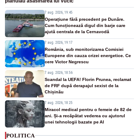
plănuiau asasinarea lui Vučić
7 aug. 2026, 19:45
Operațiune fără precedent pe Dunăre.
Cum funcționează digul din barje care
ajută centrala de la Cernavodă
7 aug. 2026, 19:17
România, sub monitorizarea Comisiei
Europene din cauza crizei energetice. Ce
cere Victor Negrescu
7 aug. 2026, 18:56
Scandal la UEFA! Florin Prunea, reclamat
de FRF după derapajul sexist de la
Chișinău
7 aug. 2026, 18:25
Miracol medical pentru o femeie de 82 de
ani. Și-a recăpătat vederea cu ajutorul
unei tehnologii bazate pe AI
POLITICA