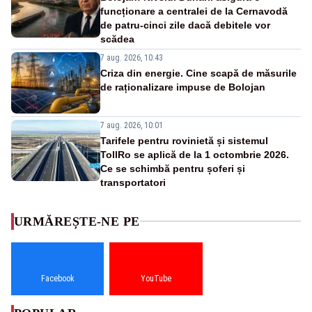
funcționare a centralei de la Cernavodă
de patru-cinci zile dacă debitele vor
scădea
7 aug. 2026, 10:43
Criza din energie. Cine scapă de măsurile
de raționalizare impuse de Bolojan
7 aug. 2026, 10:01
Tarifele pentru rovinietă și sistemul
TollRo se aplică de la 1 octombrie 2026.
Ce se schimbă pentru șoferi și
transportatori
URMĂREȘTE-NE PE
Facebook
YouTube