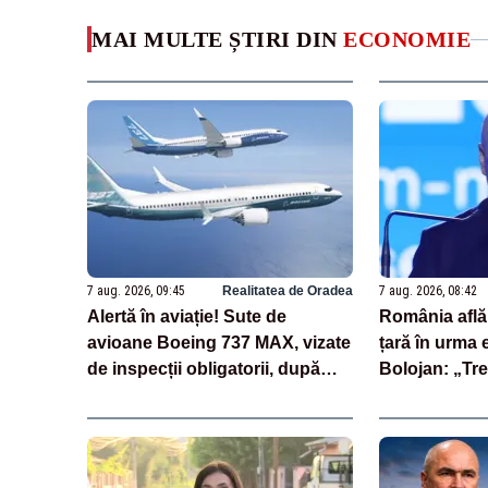
MAI MULTE ȘTIRI DIN
ECONOMIE
7 aug. 2026, 09:45
Realitatea de Oradea
7 aug. 2026, 08:42
Alertă în aviație! Sute de
România află 
avioane Boeing 737 MAX, vizate
țară în urma 
de inspecții obligatorii, după
Bolojan: „Trei
descoperirea unor fisuri în
cheie care st
fuselaj
evaluări”