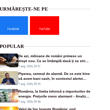
URMĂREȘTE-NE PE
Facebook
YouTube
POPULAR
De azi, milioane de români primesc un
drept nou. Ce se întâmplă dacă ți se strică
un produs
1 aug. 2026, 09:37
Piperea, semnal de alarmă. De ce este bine
să avem bani cash, în contextul alertei
energetice?
1 aug. 2026, 09:39
România, la limita tehnică a importurilor de
energie. Prețurile cresc alarmant - Analiză
Realitatea Plus
1 aug. 2026, 09:46
Valul de foc lovește România: cod