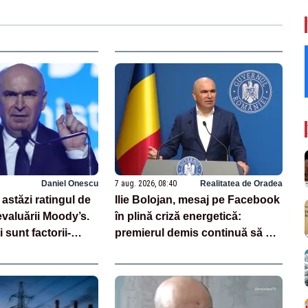
Daniel Onescu
7 aug. 2026, 08:40
Realitatea de Oradea
astăzi ratingul de
Ilie Bolojan, mesaj pe Facebook
evaluării Moody’s.
în plină criză energetică:
 sunt factorii-
premierul demis continuă să se
au la baza acestor
laude cu măsurile luate