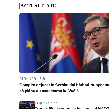
ACTUALITATE
24 feb. 2026, 15:50
Complot dejucat în Serbia: doi bărbați, suspectaț
că plănuiau asasinarea lui Vučić
7 aug. 2026, 21:42
Trump: Rusia ar putea lovi un stat NATO