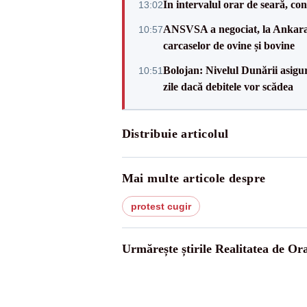
În intervalul orar de seară, c
13:02
ANSVSA a negociat, la Ankara, 
10:57
carcaselor de ovine și bovine
Bolojan: Nivelul Dunării asigur
10:51
zile dacă debitele vor scădea
Distribuie articolul
Mai multe articole despre
protest cugir
Urmărește știrile Realitatea de Or