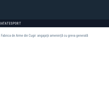
NATATE
SPORT
a Fabrica de Arme din Cugir: angajații amenință cu greva generală