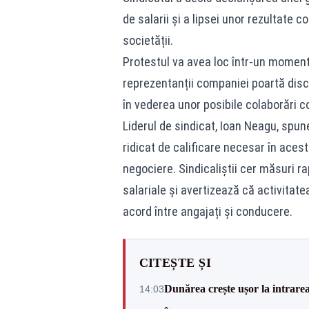
de salarii și a lipsei unor rezultate
societății.
Protestul va avea loc într-un moment 
reprezentanții companiei poartă dis
în vederea unor posibile colaborări c
Liderul de sindicat, Ioan Neagu, spune
ridicat de calificare necesar în acest
negociere. Sindicaliștii cer măsuri r
salariale și avertizează că activitate
acord între angajați și conducere.
CITEȘTE ȘI
Dunărea crește ușor la intrare
14:03