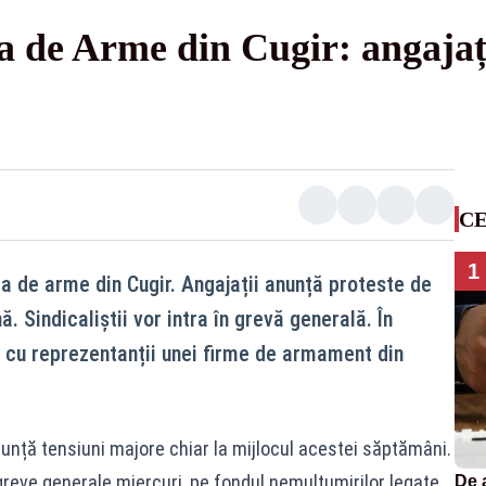
a de Arme din Cugir: angajaț
CE
1
ca de arme din Cugir. Angajații anunță proteste de
Sindicaliștii vor intra în grevă generală. În
 cu reprezentanții unei firme de armament din
unță tensiuni majore chiar la mijlocul acestei săptămâni.
greve generale miercuri, pe fondul nemulțumirilor legate
De 