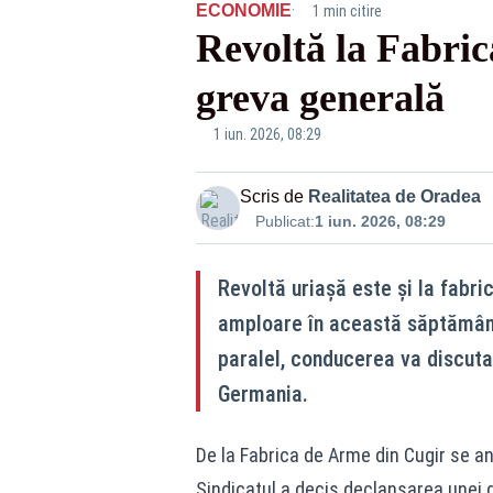
·
ECONOMIE
1 min citire
Revoltă la Fabric
greva generală
Fabrica de Arme Cugir
1 iun. 2026, 08:29
Scris de
Realitatea de Oradea
Publicat:
1 iun. 2026, 08:29
Revoltă uriașă este și la fabri
amploare în această săptămână. 
paralel, conducerea va discuta
Germania.
De la Fabrica de Arme din Cugir se an
Sindicatul a decis declanșarea unei 