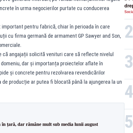
dre
 concrete în urma negocierilor purtate cu conducerea
Socia
str
important pentru fabrică, chiar în perioada în care
cuții cu firma germană de armament GP Sawyer and Son,
omerciale.
 că angajații solicită venituri care să reflecte nivelul
 domeniu, dar și importanța proiectelor aflate în
apide și concrete pentru rezolvarea revendicărilor
a de producție ar putea fi blocată până la ajungerea la un
a în țară, dar rămâne mult sub media lunii august