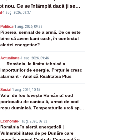
pt nou. Ce se întâmplă dacă ți se
l
·
1 aug. 2026, 09:37
ică un produs
2
Politica
-
1 aug. 2026, 09:39
Piperea, semnal de alarmă. De ce este
bine să avem bani cash, în contextul
alertei energetice?
3
Actualitate
-
1 aug. 2026, 09:46
România, la limita tehnică a
importurilor de energie. Prețurile cresc
alarmant - Analiză Realitatea Plus
4
Social
-
1 aug. 2026, 10:15
Valul de foc lovește România: cod
portocaliu de caniculă, urmat de cod
roșu duminică. Temperaturile urcă spre
40°C
5
Economie
-
1 aug. 2026, 09:32
România în alertă energetică |
Vulnerabilitatea de pe Dunăre care
pune în pericol Centrala Cernavodă era