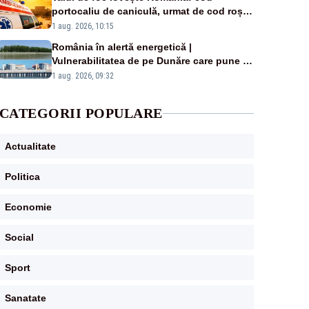
portocaliu de caniculă, urmat de cod roșu
duminică. Temperaturile urcă spre 40°C
1 aug. 2026, 10:15
România în alertă energetică |
Vulnerabilitatea de pe Dunăre care pune în
pericol Centrala Cernavodă era cunoscută
1 aug. 2026, 09:32
de pe vremea lui Ceaușescu
CATEGORII POPULARE
Actualitate
Politica
Economie
Social
Sport
Sanatate