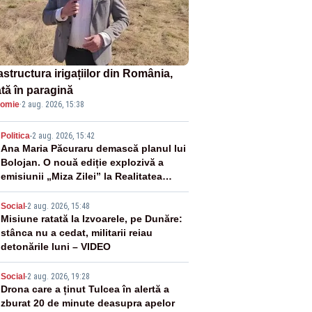
astructura irigațiilor din România,
ată în paragină
omie
·
2 aug. 2026, 15:38
2
Politica
-
2 aug. 2026, 15:42
Ana Maria Păcuraru demască planul lui
Bolojan. O nouă ediție explozivă a
emisiunii „Miza Zilei” la Realitatea
PLUS
3
Social
-
2 aug. 2026, 15:48
Misiune ratată la Izvoarele, pe Dunăre:
stânca nu a cedat, militarii reiau
detonările luni – VIDEO
4
Social
-
2 aug. 2026, 19:28
Drona care a ținut Tulcea în alertă a
zburat 20 de minute deasupra apelor