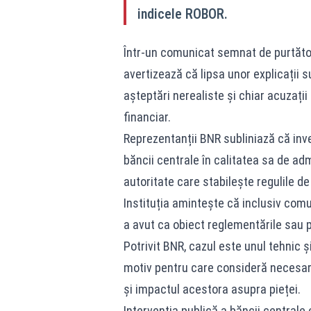
indicele ROBOR.
Într-un comunicat semnat de purtător
avertizează că lipsa unor explicații s
așteptări nerealiste și chiar acuzați
financiar.
Reprezentanții BNR subliniază că inve
băncii centrale în calitatea sa de ad
autoritate care stabilește regulile d
Instituția amintește că inclusiv comu
a avut ca obiect reglementările sau po
Potrivit BNR, cazul este unul tehnic și
motiv pentru care consideră necesare 
și impactul acestora asupra pieței.
Intervenția publică a băncii centrale