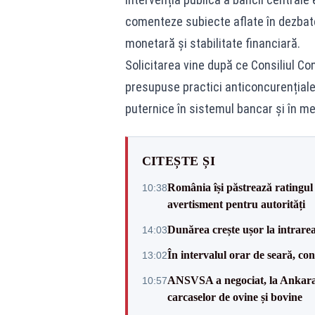
comenteze subiecte aflate în dezbater
monetară și stabilitate financiară.
Solicitarea vine după ce Consiliul C
presupuse practici anticoncurențiale 
puternice în sistemul bancar și în m
CITEȘTE ȘI
România își păstrează ratingul 
10:38
avertisment pentru autorități
Dunărea crește ușor la intrare
14:03
În intervalul orar de seară, c
13:02
ANSVSA a negociat, la Ankara, 
10:57
carcaselor de ovine și bovine