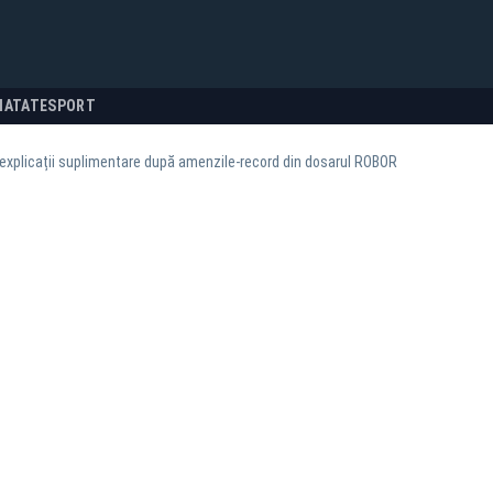
NATATE
SPORT
explicații suplimentare după amenzile-record din dosarul ROBOR