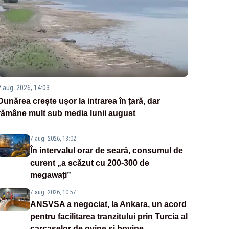
7 aug. 2026, 14:03
Dunărea crește ușor la intrarea în țară, dar
rămâne mult sub media lunii august
7 aug. 2026, 13:02
În intervalul orar de seară, consumul de
curent „a scăzut cu 200-300 de
megawați”
7 aug. 2026, 10:57
ANSVSA a negociat, la Ankara, un acord
pentru facilitarea tranzitului prin Turcia al
carcaselor de ovine și bovine