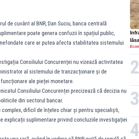
ul de cuvânt al BNR, Dan Suciu, banca centrală
uplimentare poate genera confuzii în spațiul public,
Infr
lăs
i nefondate care ar putea afecta stabilitatea sistemului
Econ
stigația Consiliului Concurenței nu vizează activitatea
ministrator al sistemului de tranzacționare și de
e funcționare ale pieței monetare.
nicatul Consiliului Concurenței precizează că decizia nu
liticile din sectorul bancar.
 complex, dificil de înțeles chiar și pentru specialiști,
explicații suplimentare privind concluziile investigației
 este una rară, având în vedere că BNR evită de regulă să