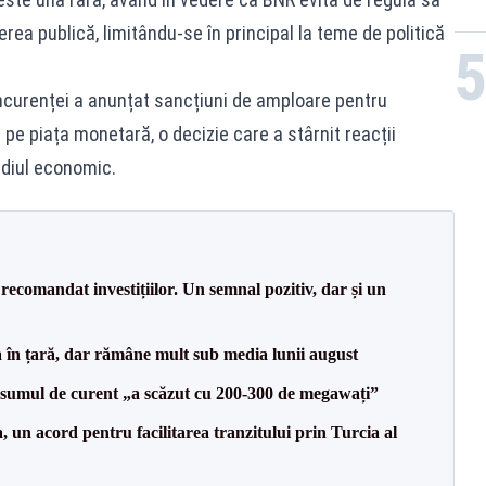
ea publică, limitându-se în principal la teme de politică
oncurenței a anunțat sancțiuni de amploare pentru
pe piața monetară, o decizie care a stârnit reacții
ediul economic.
recomandat investițiilor. Un semnal pozitiv, dar și un
a în țară, dar rămâne mult sub media lunii august
onsumul de curent „a scăzut cu 200-300 de megawați”
un acord pentru facilitarea tranzitului prin Turcia al