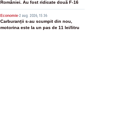
României. Au fost ridicate două F-16
5
Economie
-
2 aug. 2026, 15:36
Carburanții s-au scumpit din nou,
motorina este la un pas de 11 lei/litru