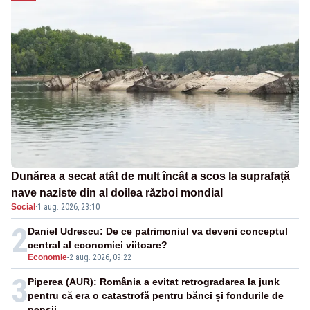
Dunărea a secat atât de mult încât a scos la suprafață
nave naziste din al doilea război mondial
Social
·
1 aug. 2026, 23:10
2
Daniel Udrescu: De ce patrimoniul va deveni conceptul
central al economiei viitoare?
Economie
-
2 aug. 2026, 09:22
3
Piperea (AUR): România a evitat retrogradarea la junk
pentru că era o catastrofă pentru bănci și fondurile de
pensii