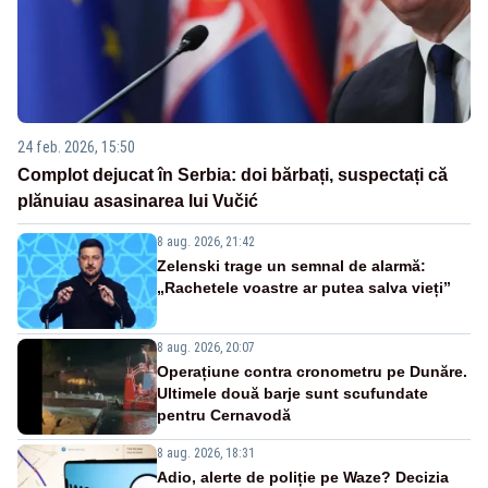
24 feb. 2026, 15:50
Complot dejucat în Serbia: doi bărbați, suspectați că
plănuiau asasinarea lui Vučić
8 aug. 2026, 21:42
Zelenski trage un semnal de alarmă:
„Rachetele voastre ar putea salva vieți”
8 aug. 2026, 20:07
Operațiune contra cronometru pe Dunăre.
Ultimele două barje sunt scufundate
pentru Cernavodă
8 aug. 2026, 18:31
Adio, alerte de poliție pe Waze? Decizia