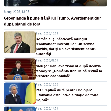
8 aug. 2026, 13:35
Groenlanda îi pune frână lui Trump. Avertisment dur
după planul de foraj
8 aug. 2026, 10:38
România își păstrează ratingul
recomandat investițiilor. Un semnal
pozitiv, dar și un avertisment pentru
autorități
8 aug. 2026, 08:51
Nicușor Dan, avertisment după decizia
Moody’s: „România trebuie să revină la
creștere economică”
7 aug. 2026, 15:26
PSD, replică dură pentru Bolojan:
„România este într-o situație de forță
majoră”
7 aug. 2026, 14:51