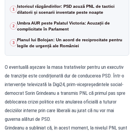
Istoricul răzgândirilor: PSD acuză PNL de tactici
1
dilatorii și scenarii inventate peste noapte
Umbra AUR peste Palatul Victoria: Acuzații de
2
complicitate în Parlament
Planul lui Bolojan: Un acord de reciprocitate pentru
3
legile de urgență ale României
O eventuală așezare la masa tratativelor pentru un executiv
de tranziție este condiționată dur de conducerea PSD. Într-o
intervenție televizată la Digi24, prim-vicepreședintele social-
democrat Sorin Grindeanu a transmis PNL că primul pas spre
deblocarea crizei politice este anularea oficială a tuturor
deciziilor interne prin care liberalii au jurat că nu vor mai
guverna alături de PSD.
Grindeanu a subliniat că, în acest moment, la nivelul PNL sunt