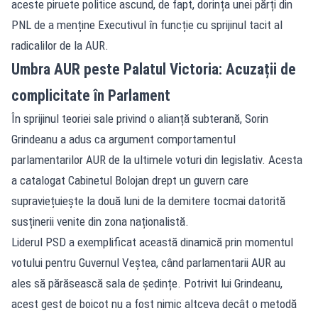
aceste piruete politice ascund, de fapt, dorința unei părți din
PNL de a menține Executivul în funcție cu sprijinul tacit al
radicalilor de la AUR.
Umbra AUR peste Palatul Victoria: Acuzații de
complicitate în Parlament
În sprijinul teoriei sale privind o alianță subterană, Sorin
Grindeanu a adus ca argument comportamentul
parlamentarilor AUR de la ultimele voturi din legislativ. Acesta
a catalogat Cabinetul Bolojan drept un guvern care
supraviețuiește la două luni de la demitere tocmai datorită
susținerii venite din zona naționalistă.
Liderul PSD a exemplificat această dinamică prin momentul
votului pentru Guvernul Veștea, când parlamentarii AUR au
ales să părăsească sala de ședințe. Potrivit lui Grindeanu,
acest gest de boicot nu a fost nimic altceva decât o metodă