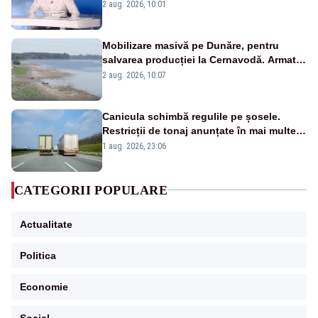
catastrofă pentru bănci și fondurile de
2 aug. 2026, 10:01
pensii
Mobilizare masivă pe Dunăre, pentru
salvarea producției la Cernavodă. Armata
va detona o stâncă și va devia apa
2 aug. 2026, 10:07
fluviului - IMAGINI AERIENE
Canicula schimbă regulile pe șosele.
Restricții de tonaj anunțate în mai multe
județe
1 aug. 2026, 23:06
CATEGORII POPULARE
Actualitate
Politica
Economie
Social