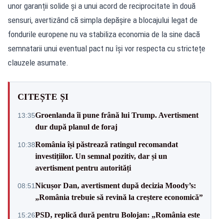
unor garanții solide și a unui acord de reciprocitate în două
sensuri, avertizând că simpla depășire a blocajului legat de
fondurile europene nu va stabiliza economia de la sine dacă
semnatarii unui eventual pact nu își vor respecta cu strictețe
clauzele asumate.
CITEȘTE ȘI
Groenlanda îi pune frână lui Trump. Avertisment
13:35
dur după planul de foraj
România își păstrează ratingul recomandat
10:38
investițiilor. Un semnal pozitiv, dar și un
avertisment pentru autorități
Nicușor Dan, avertisment după decizia Moody’s:
08:51
„România trebuie să revină la creștere economică”
PSD, replică dură pentru Bolojan: „România este
15:26