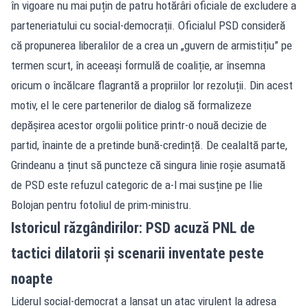
în vigoare nu mai puțin de patru hotărâri oficiale de excludere a
parteneriatului cu social-democrații. Oficialul PSD consideră
că propunerea liberalilor de a crea un „guvern de armistițiu” pe
termen scurt, în aceeași formulă de coaliție, ar însemna
oricum o încălcare flagrantă a propriilor lor rezoluții. Din acest
motiv, el le cere partenerilor de dialog să formalizeze
depășirea acestor orgolii politice printr-o nouă decizie de
partid, înainte de a pretinde bună-credință. De cealaltă parte,
Grindeanu a ținut să puncteze că singura linie roșie asumată
de PSD este refuzul categoric de a-l mai susține pe Ilie
Bolojan pentru fotoliul de prim-ministru.
Istoricul răzgândirilor: PSD acuză PNL de
tactici dilatorii și scenarii inventate peste
noapte
Liderul social-democrat a lansat un atac virulent la adresa