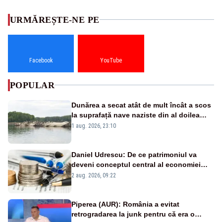
URMĂREȘTE-NE PE
Facebook
YouTube
POPULAR
Dunărea a secat atât de mult încât a scos
la suprafață nave naziste din al doilea
război mondial
1 aug. 2026, 23:10
Daniel Udrescu: De ce patrimoniul va
deveni conceptul central al economiei
viitoare?
2 aug. 2026, 09:22
Piperea (AUR): România a evitat
retrogradarea la junk pentru că era o