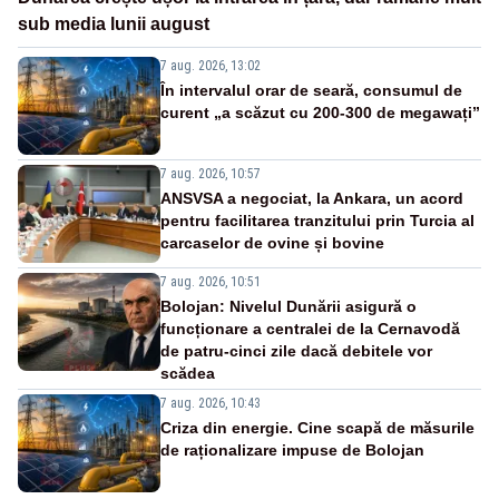
sub media lunii august
7 aug. 2026, 13:02
În intervalul orar de seară, consumul de
curent „a scăzut cu 200-300 de megawați”
7 aug. 2026, 10:57
ANSVSA a negociat, la Ankara, un acord
pentru facilitarea tranzitului prin Turcia al
carcaselor de ovine și bovine
7 aug. 2026, 10:51
Bolojan: Nivelul Dunării asigură o
funcționare a centralei de la Cernavodă
de patru-cinci zile dacă debitele vor
scădea
7 aug. 2026, 10:43
Criza din energie. Cine scapă de măsurile
de raționalizare impuse de Bolojan