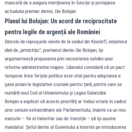
mascată de a asigura menținerea în funcție și protejarea
actualului premier demis, Ilie Bolojan.
Planul lui Bolojan: Un acord de reciprocitate
pentru legile de urgență ale României
Dincolo de reproșurile venite de la sediul din Kiseleff, inițiatorul
ideii de „armistițiu”, premierul demis Ilie Bolojan, își
argumentează propunerea prin necesitatea salvării unor
reforme administrative majore. Liberalul consideră că un pact
temporar între forțele politice este vital pentru adoptarea a
șase proiecte legislative cruciale pentru țară, printre care se
numără noul Cod al Urbanismului și Legea Salarizării.
Bolojan a explicat că aceste priorități ar trebui votate în cadrul
unor sesiuni extraordinare ale Parlamentului, înainte ca un nou
executiv – fie el minoritar sau de tranziție – să își asume
mandatul. Șeful demis al Guvernului a insistat pe introducerea