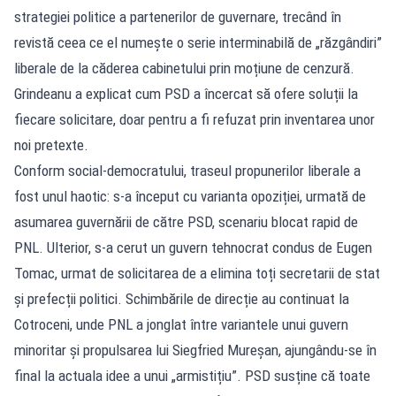
strategiei politice a partenerilor de guvernare, trecând în
revistă ceea ce el numește o serie interminabilă de „răzgândiri”
liberale de la căderea cabinetului prin moțiune de cenzură.
Grindeanu a explicat cum PSD a încercat să ofere soluții la
fiecare solicitare, doar pentru a fi refuzat prin inventarea unor
noi pretexte.
Conform social-democratului, traseul propunerilor liberale a
fost unul haotic: s-a început cu varianta opoziției, urmată de
asumarea guvernării de către PSD, scenariu blocat rapid de
PNL. Ulterior, s-a cerut un guvern tehnocrat condus de Eugen
Tomac, urmat de solicitarea de a elimina toți secretarii de stat
și prefecții politici. Schimbările de direcție au continuat la
Cotroceni, unde PNL a jonglat între variantele unui guvern
minoritar și propulsarea lui Siegfried Mureșan, ajungându-se în
final la actuala idee a unui „armistițiu”. PSD susține că toate