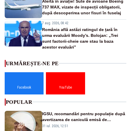
Alertă în aviație! Sute de avioane Boeing
737 MAX, vizate de inspecții obligatorii,
după descoperirea unor fisuri în fuselaj
7 aug. 2026, 08:42
România află astăzi ratingul de țară în
urma evaluării Moody’s. Bolojan: „Trei
sunt factorii-cheie care stau la baza
acestor evaluări”
URMĂREȘTE-NE PE
Facebook
YouTube
POPULAR
IGSU, recomandări pentru populație după
avertizarea de caniculă emisă de
meteorologi
31 iul. 2026, 12:51