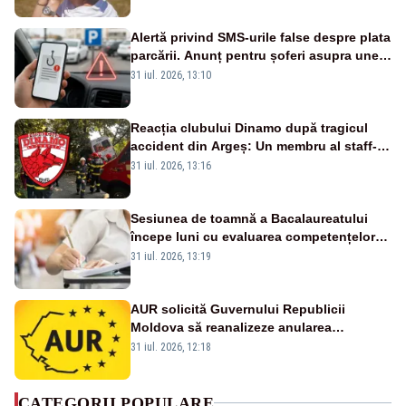
Alertă privind SMS-urile false despre plata
parcării. Anunț pentru șoferi asupra unei
noi metode de fraudă online
31 iul. 2026, 13:10
Reacția clubului Dinamo după tragicul
accident din Argeș: Un membru al staff-
ului medical a murit, antrenorul Adrian
31 iul. 2026, 13:16
Ropotan este în spital
Sesiunea de toamnă a Bacalaureatului
începe luni cu evaluarea competențelor
orale la Limba română
31 iul. 2026, 13:19
AUR solicită Guvernului Republicii
Moldova să reanalizeze anularea
concertului de Ziua Limbii Române
31 iul. 2026, 12:18
CATEGORII POPULARE