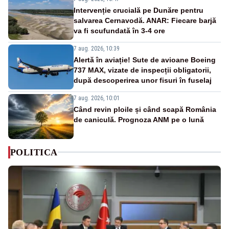
Intervenție crucială pe Dunăre pentru
salvarea Cernavodă. ANAR: Fiecare barjă
va fi scufundată în 3-4 ore
7 aug. 2026, 10:39
Alertă în aviație! Sute de avioane Boeing
737 MAX, vizate de inspecții obligatorii,
după descoperirea unor fisuri în fuselaj
7 aug. 2026, 10:01
Când revin ploile și când scapă România
de caniculă. Prognoza ANM pe o lună
POLITICA