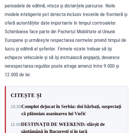
perioadele de odihnă, viteza și distanțele parcurse. Noile
modele inteligente pot detecta inclusiv trecerile de frontieră și
oferă autorităților date importante în timpul controalelor.
Schimbarea face parte din Pachetul Mobilitate al Uniunii
Europene și urmărește respectarea normelor privind timpul de
lucru și odihnă al șoferilor. Firmele vizate trebuie să își
echipeze vehiculele și să își instruiască angajații, deoarece
nerespectarea regulilor poate atrage amenzi între 9.000 și
12.000 de lei.
CITEȘTE ȘI
Complot dejucat în Serbia: doi bărbați, suspectați
15:50
că plănuiau asasinarea lui Vučić
DESTINAȚII DE WEEKEND: sfârșit de
11:04
săptămână în București și în țară