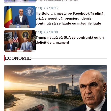
7 aug. 2026, 08:40
Ilie Bolojan, mesaj pe Facebook în plină
criză energetică: premierul demis
continuă să se laude cu măsurile luate
7 aug. 2026, 08:03
Trump neagă că SUA se confruntă cu un
deficit de armament
ECONOMIE