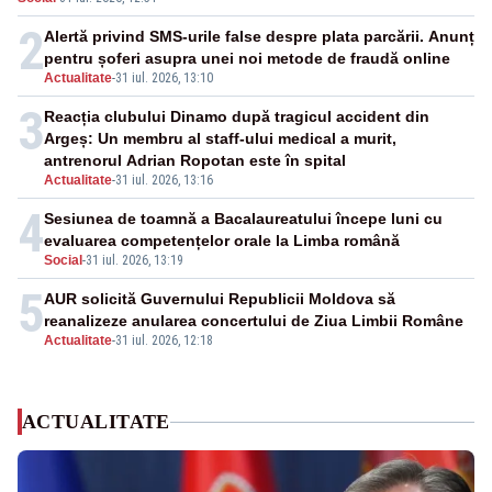
2
Alertă privind SMS-urile false despre plata parcării. Anunț
pentru șoferi asupra unei noi metode de fraudă online
Actualitate
-
31 iul. 2026, 13:10
3
Reacția clubului Dinamo după tragicul accident din
Argeș: Un membru al staff-ului medical a murit,
antrenorul Adrian Ropotan este în spital
Actualitate
-
31 iul. 2026, 13:16
4
Sesiunea de toamnă a Bacalaureatului începe luni cu
evaluarea competențelor orale la Limba română
Social
-
31 iul. 2026, 13:19
5
AUR solicită Guvernului Republicii Moldova să
reanalizeze anularea concertului de Ziua Limbii Române
Actualitate
-
31 iul. 2026, 12:18
ACTUALITATE