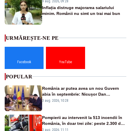
9 aug. 2026, 09:28
Inflația distruge majorarea salariului
minim. Românii nu simt un trai mai bun
URMĂREȘTE-NE PE
Facebook
YouTube
POPULAR
România ar putea avea un nou Guvern
abia în septembrie: Nicușor Dan
pregătește noi consultări cu partidele
3 aug. 2026, 10:28
după 15 august
Pompierii au intervenit la 513 incendii în
România, în doar trei zile: peste 2.300 de
hectare de teren au fost afectate
3 aug. 2026, 11:11