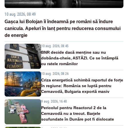
10 aug. 2026, 08:49
Gașca lui Bolojan îi îndeamnă pe români să îndure
canicula. Apeluri în lanț pentru reducerea consumului
de energie
10 aug. 2026, 08:45
BNR decide dacă menține sau nu
dobânda-cheie, ASTĂZI. Ce se întâmplă
cu ratele românilor
10 aug. 2026, 08:26
Criza energetică schimbă raportul de forțe
în regiune: România se luptă pentru
Cernavodă, Bulgaria exportă masiv
9 aug. 2026, 16:48
Pericolul pentru Reactorul 2 de la
Cernavodă nu a trecut. Barjele
scufundate în Dunăre pot fi dislocate