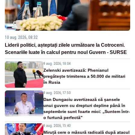
10 aug. 2026, 08:32
Liderii politici, așteptați zilele următoare la Cotroceni.
Scenariile luate în calcul pentru noul Guvern - SURSE
9 aug. 2026, 18:04
Zelenski avertizează: Phenianul
pregătește trimiterea a 50.000 de militari
în Rusia
9 aug. 2026, 17:50
Dan Dungaciu avertizează că șansele
unui guvern cu drepturi depline până în
septembrie sunt foarte mici: „Suntem într-
o furtună perfectă”
9 aug. 2026, 15:40
Miruță cere o măsură radicală după atacul