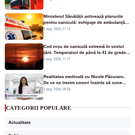
Ministerul Sănătății activează planurile
pentru caniculă: echipaje de ambulanță
suplimentate, stocuri de medicamente
3 aug. 2026, 11:13
verificate și puncte de apă în spațiile
publice
Cod roșu de caniculă extremă în vestul
țării. Temperaturi de până la 41 de grade
până miercuri
3 aug. 2026, 11:17
Realitatea medicală cu Nicole Păcuraru.
De ce ne trezim uneori înainte să sune
alarma?
3 aug. 2026, 09:58
CATEGORII POPULARE
Actualitate