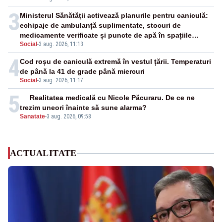
3
Ministerul Sănătății activează planurile pentru caniculă:
echipaje de ambulanță suplimentate, stocuri de
medicamente verificate și puncte de apă în spațiile
Social
-
3 aug. 2026, 11:13
publice
4
Cod roșu de caniculă extremă în vestul țării. Temperaturi
de până la 41 de grade până miercuri
Social
-
3 aug. 2026, 11:17
5
Realitatea medicală cu Nicole Păcuraru. De ce ne
trezim uneori înainte să sune alarma?
Sanatate
-
3 aug. 2026, 09:58
ACTUALITATE