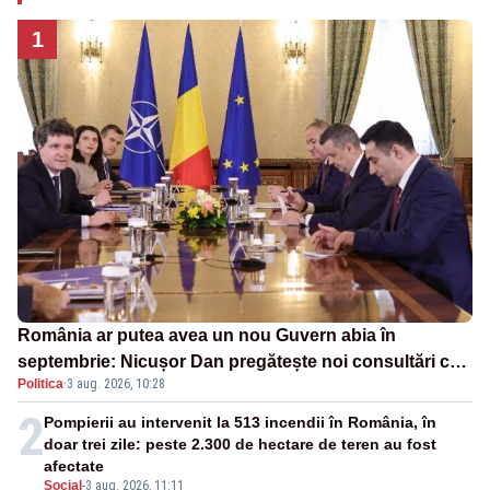
1
România ar putea avea un nou Guvern abia în
septembrie: Nicușor Dan pregătește noi consultări cu
Politica
·
3 aug. 2026, 10:28
partidele după 15 august
2
Pompierii au intervenit la 513 incendii în România, în
doar trei zile: peste 2.300 de hectare de teren au fost
afectate
Social
-
3 aug. 2026, 11:11