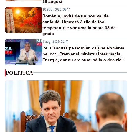
18 august
10 aug. 2026, 08:11
România, lovită de un nou val de
caniculă. Urmează 3 zile de foc:
temperaturile vor urca la peste 38 de
grade
9 aug. 2026, 22:41
Peiu îl acuză pe Bolojan că ține România
pe loc: „Premier și ministru interimar la
Energie, dar nu are curaj să ia o decizie”
POLITICA