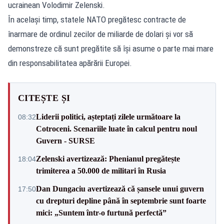
ucrainean Volodimir Zelenski.
În același timp, statele NATO pregătesc contracte de
înarmare de ordinul zecilor de miliarde de dolari și vor să
demonstreze că sunt pregătite să își asume o parte mai mare
din responsabilitatea apărării Europei.
CITEȘTE ȘI
Liderii politici, așteptați zilele următoare la
08:32
Cotroceni. Scenariile luate în calcul pentru noul
Guvern - SURSE
Zelenski avertizează: Phenianul pregătește
18:04
trimiterea a 50.000 de militari în Rusia
Dan Dungaciu avertizează că șansele unui guvern
17:50
cu drepturi depline până în septembrie sunt foarte
mici: „Suntem într-o furtună perfectă”