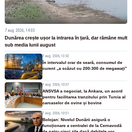
7 aug. 2026, 14:03
Dunărea crește ușor la intrarea în țară, dar rămâne mult
sub media lunii august
7 aug. 2026, 13:02
În intervalul orar de seară, consumul de
curent „a scăzut cu 200-300 de megawați”
7 aug. 2026, 10:57
ANSVSA a negociat, la Ankara, un acord
pentru facilitarea tranzitului prin Turcia al
carcaselor de ovine și bovine
7 aug. 2026, 10:51
Bolojan: Nivelul Dunării asigură o
funcționare a centralei de la Cernavodă
de patru-cinci zile dacă debitele vor