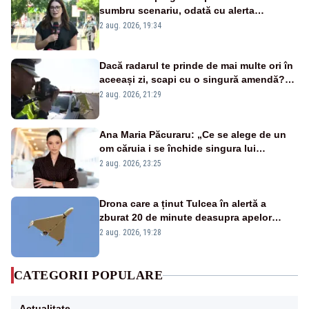
sumbru scenariu, odată cu alerta
energetică
2 aug. 2026, 19:34
Dacă radarul te prinde de mai multe ori în
aceeași zi, scapi cu o singură amendă?
Ce spune legea
2 aug. 2026, 21:29
Ana Maria Păcuraru: „Ce se alege de un
om căruia i se închide singura lui
portiță?”
2 aug. 2026, 23:25
Drona care a ținut Tulcea în alertă a
zburat 20 de minute deasupra apelor
României. Au fost ridicate două F-16
2 aug. 2026, 19:28
CATEGORII POPULARE
Actualitate