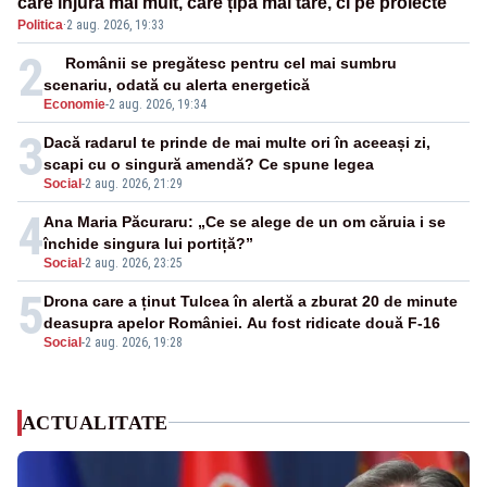
care înjură mai mult, care țipă mai tare, ci pe proiecte”
Politica
·
2 aug. 2026, 19:33
2
Românii se pregătesc pentru cel mai sumbru
scenariu, odată cu alerta energetică
Economie
-
2 aug. 2026, 19:34
3
Dacă radarul te prinde de mai multe ori în aceeași zi,
scapi cu o singură amendă? Ce spune legea
Social
-
2 aug. 2026, 21:29
4
Ana Maria Păcuraru: „Ce se alege de un om căruia i se
închide singura lui portiță?”
Social
-
2 aug. 2026, 23:25
5
Drona care a ținut Tulcea în alertă a zburat 20 de minute
deasupra apelor României. Au fost ridicate două F-16
Social
-
2 aug. 2026, 19:28
ACTUALITATE