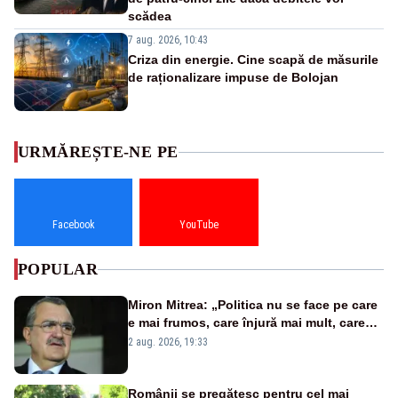
scădea
7 aug. 2026, 10:43
Criza din energie. Cine scapă de măsurile
de raționalizare impuse de Bolojan
URMĂREȘTE-NE PE
Facebook
YouTube
POPULAR
Miron Mitrea: „Politica nu se face pe care
e mai frumos, care înjură mai mult, care
țipă mai tare, ci pe proiecte”
2 aug. 2026, 19:33
Românii se pregătesc pentru cel mai