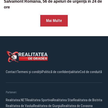
Salvamont România, 56 de apeluri de urgență în 24 de
ore
Mai Multe
Contact
Termeni și condiții
Politică de confidențialitate
Cod de conduită
Parteneri:
Realitatea.NET
Realitatea Sportiva
Realitatea Star
Realitatea de Bistrita
Realitatea de Vaslui
Realitatea de Giurgiu
Realitatea de Covasna