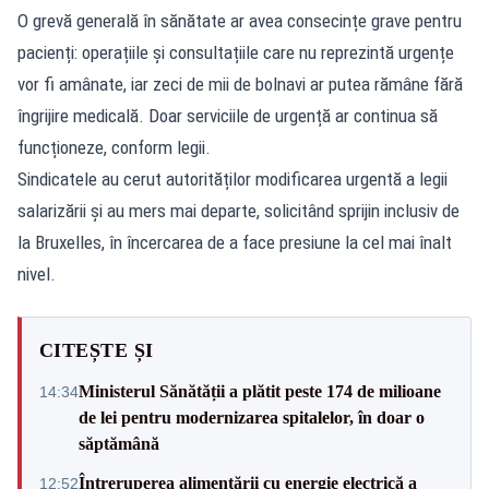
O grevă generală în sănătate ar avea consecințe grave pentru
pacienți: operațiile și consultațiile care nu reprezintă urgențe
vor fi amânate, iar zeci de mii de bolnavi ar putea rămâne fără
îngrijire medicală. Doar serviciile de urgență ar continua să
funcționeze, conform legii.
Sindicatele au cerut autorităților modificarea urgentă a legii
salarizării și au mers mai departe, solicitând sprijin inclusiv de
la Bruxelles, în încercarea de a face presiune la cel mai înalt
nivel.
CITEȘTE ȘI
Ministerul Sănătății a plătit peste 174 de milioane
14:34
de lei pentru modernizarea spitalelor, în doar o
săptămână
Întreruperea alimentării cu energie electrică a
12:52