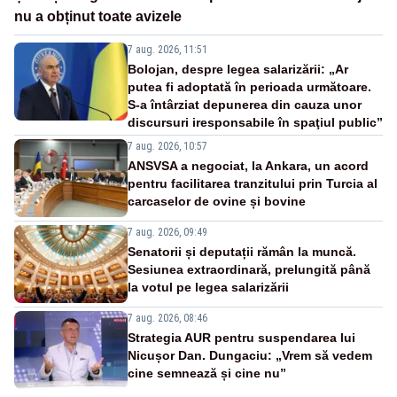
nu a obținut toate avizele
7 aug. 2026, 11:51
Bolojan, despre legea salarizării: „Ar
putea fi adoptată în perioada următoare.
S-a întârziat depunerea din cauza unor
discursuri iresponsabile în spaţiul public”
7 aug. 2026, 10:57
ANSVSA a negociat, la Ankara, un acord
pentru facilitarea tranzitului prin Turcia al
carcaselor de ovine și bovine
7 aug. 2026, 09:49
Senatorii și deputații rămân la muncă.
Sesiunea extraordinară, prelungită până
la votul pe legea salarizării
7 aug. 2026, 08:46
Strategia AUR pentru suspendarea lui
Nicușor Dan. Dungaciu: „Vrem să vedem
cine semnează și cine nu”