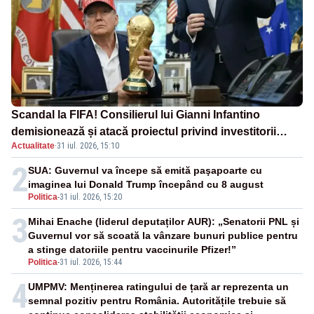
Scandal la FIFA! Consilierul lui Gianni Infantino
demisionează și atacă proiectul privind investitorii
Actualitate
·
31 iul. 2026, 15:10
străini
2
SUA: Guvernul va începe să emită paşapoarte cu
imaginea lui Donald Trump începând cu 8 august
Politica
-
31 iul. 2026, 15:20
3
Mihai Enache (liderul deputaților AUR): „Senatorii PNL și
Guvernul vor să scoată la vânzare bunuri publice pentru
a stinge datoriile pentru vaccinurile Pfizer!”
Politica
-
31 iul. 2026, 15:44
4
UMPMV: Menținerea ratingului de țară ar reprezenta un
semnal pozitiv pentru România. Autoritățile trebuie să