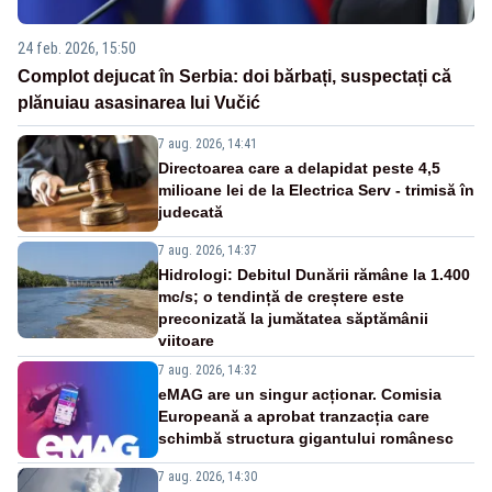
24 feb. 2026, 15:50
Complot dejucat în Serbia: doi bărbați, suspectați că
plănuiau asasinarea lui Vučić
7 aug. 2026, 14:41
Directoarea care a delapidat peste 4,5
milioane lei de la Electrica Serv - trimisă în
judecată
7 aug. 2026, 14:37
Hidrologi: Debitul Dunării rămâne la 1.400
mc/s; o tendință de creștere este
preconizată la jumătatea săptămânii
viitoare
7 aug. 2026, 14:32
eMAG are un singur acționar. Comisia
Europeană a aprobat tranzacția care
schimbă structura gigantului românesc
7 aug. 2026, 14:30