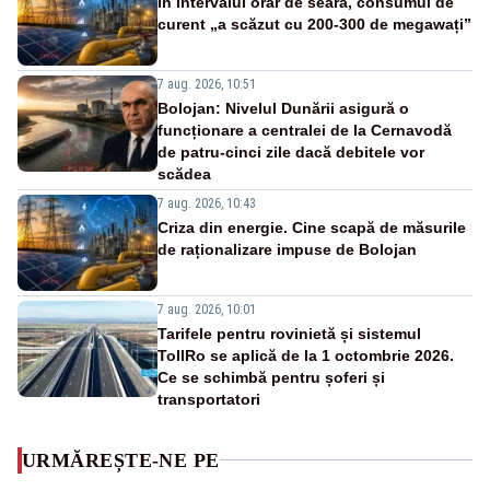
În intervalul orar de seară, consumul de
curent „a scăzut cu 200-300 de megawați”
7 aug. 2026, 10:51
Bolojan: Nivelul Dunării asigură o
funcționare a centralei de la Cernavodă
de patru-cinci zile dacă debitele vor
scădea
7 aug. 2026, 10:43
Criza din energie. Cine scapă de măsurile
de raționalizare impuse de Bolojan
7 aug. 2026, 10:01
Tarifele pentru rovinietă și sistemul
TollRo se aplică de la 1 octombrie 2026.
Ce se schimbă pentru șoferi și
transportatori
URMĂREȘTE-NE PE