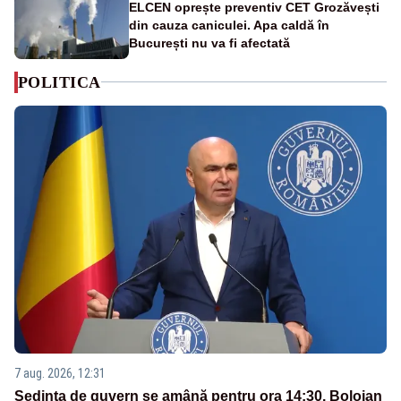
ELCEN oprește preventiv CET Grozăvești
din cauza caniculei. Apa caldă în
București nu va fi afectată
POLITICA
7 aug. 2026, 12:31
Ședința de guvern se amână pentru ora 14:30. Bolojan