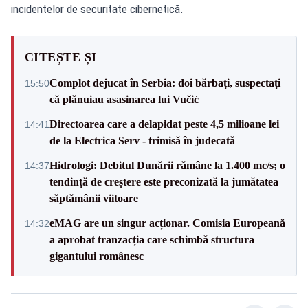
incidentelor de securitate cibernetică.
CITEȘTE ȘI
Complot dejucat în Serbia: doi bărbați, suspectați
15:50
că plănuiau asasinarea lui Vučić
Directoarea care a delapidat peste 4,5 milioane lei
14:41
de la Electrica Serv - trimisă în judecată
Hidrologi: Debitul Dunării rămâne la 1.400 mc/s; o
14:37
tendință de creștere este preconizată la jumătatea
săptămânii viitoare
eMAG are un singur acționar. Comisia Europeană
14:32
a aprobat tranzacția care schimbă structura
gigantului românesc