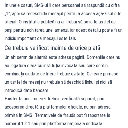
În unele cazuri, SMS-ul îi cere persoanei să răspundă cu cifra
„1”, apoi să redeschidă mesajul pentru a accesa așa-zisul site
oficial. O instituție publică nu ar trebui să solicite astfel de
pași pentru achitarea unei amenzi, iar acest detaliu poate fi un
indiciu important că mesajul este fals.
Ce trebuie verificat înainte de orice plată
Un alt semn de alarmă este adresa paginii. Domeniile care nu
au legătură clară cu instituția invocată sau care conțin
combinații ciudate de litere trebuie evitate. Cei care primesc
un astfel de mesaj nu trebuie să deschidă linkul și nici să
introducă date bancare.
Existența unei amenzi trebuie verificată separat, prin
accesarea directă a platformelor oficiale, nu prin adresa
primită în SMS. Tentativele de fraudă pot fi raportate la
numărul 1911 sau prin platforma națională dedicată