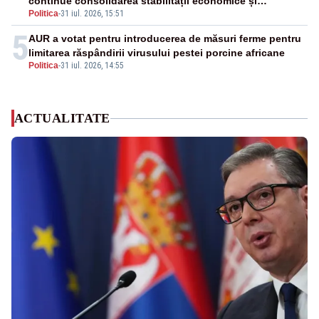
continue consolidarea stabilității economice și
Politica
-
31 iul. 2026, 15:51
financiare
5
AUR a votat pentru introducerea de măsuri ferme pentru
limitarea răspândirii virusului pestei porcine africane
Politica
-
31 iul. 2026, 14:55
ACTUALITATE