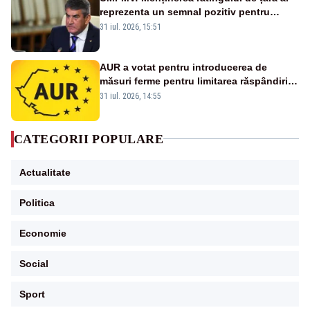
reprezenta un semnal pozitiv pentru
România. Autoritățile trebuie să continue
31 iul. 2026, 15:51
consolidarea stabilității economice și
financiare
AUR a votat pentru introducerea de
măsuri ferme pentru limitarea răspândirii
virusului pestei porcine africane
31 iul. 2026, 14:55
CATEGORII POPULARE
Actualitate
Politica
Economie
Social
Sport