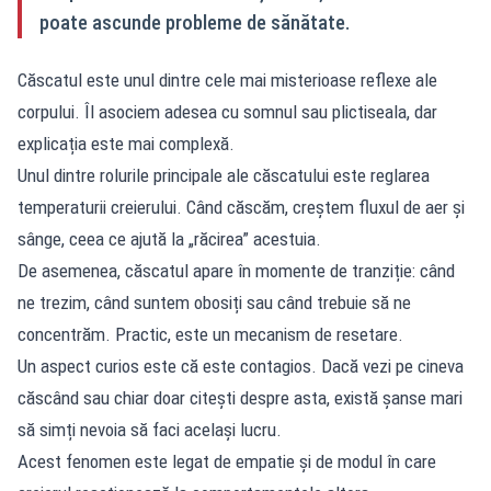
poate ascunde probleme de sănătate.
Căscatul este unul dintre cele mai misterioase reflexe ale
corpului. Îl asociem adesea cu somnul sau plictiseala, dar
explicația este mai complexă.
Unul dintre rolurile principale ale căscatului este reglarea
temperaturii creierului. Când căscăm, creștem fluxul de aer și
sânge, ceea ce ajută la „răcirea” acestuia.
De asemenea, căscatul apare în momente de tranziție: când
ne trezim, când suntem obosiți sau când trebuie să ne
concentrăm. Practic, este un mecanism de resetare.
Un aspect curios este că este contagios. Dacă vezi pe cineva
căscând sau chiar doar citești despre asta, există șanse mari
să simți nevoia să faci același lucru.
Acest fenomen este legat de empatie și de modul în care