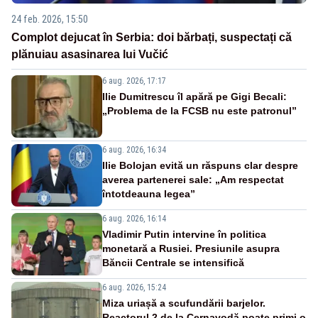
24 feb. 2026, 15:50
Complot dejucat în Serbia: doi bărbați, suspectați că
plănuiau asasinarea lui Vučić
6 aug. 2026, 17:17
Ilie Dumitrescu îl apără pe Gigi Becali:
„Problema de la FCSB nu este patronul”
6 aug. 2026, 16:34
Ilie Bolojan evită un răspuns clar despre
averea partenerei sale: „Am respectat
întotdeauna legea”
6 aug. 2026, 16:14
Vladimir Putin intervine în politica
monetară a Rusiei. Presiunile asupra
Băncii Centrale se intensifică
6 aug. 2026, 15:24
Miza uriașă a scufundării barjelor.
Reactorul 2 de la Cernavodă poate primi o