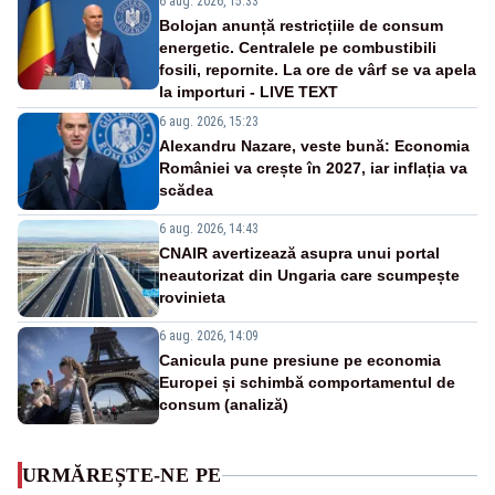
6 aug. 2026, 15:33
Bolojan anunță restricțiile de consum
energetic. Centralele pe combustibili
fosili, repornite. La ore de vârf se va apela
la importuri - LIVE TEXT
6 aug. 2026, 15:23
Alexandru Nazare, veste bună: Economia
României va crește în 2027, iar inflația va
scădea
6 aug. 2026, 14:43
CNAIR avertizează asupra unui portal
neautorizat din Ungaria care scumpește
rovinieta
6 aug. 2026, 14:09
Canicula pune presiune pe economia
Europei și schimbă comportamentul de
consum (analiză)
URMĂREȘTE-NE PE