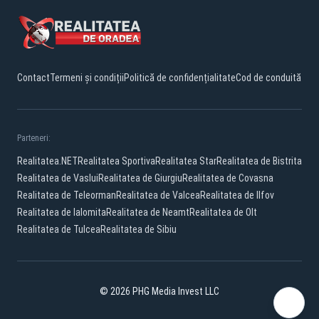
Contact
Termeni și condiții
Politică de confidențialitate
Cod de conduită
Parteneri:
Realitatea.NET
Realitatea Sportiva
Realitatea Star
Realitatea de Bistrita
Realitatea de Vaslui
Realitatea de Giurgiu
Realitatea de Covasna
Realitatea de Teleorman
Realitatea de Valcea
Realitatea de Ilfov
Realitatea de Ialomita
Realitatea de Neamt
Realitatea de Olt
Realitatea de Tulcea
Realitatea de Sibiu
© 2026 PHG Media Invest LLC
Facebook
YouTube