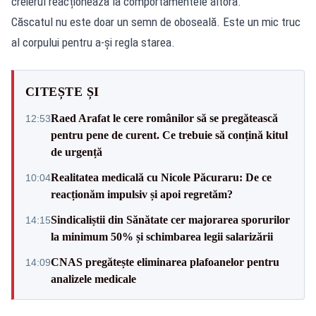
creierul reacționează la comportamentele altora.
Căscatul nu este doar un semn de oboseală. Este un mic truc
al corpului pentru a-și regla starea.
CITEȘTE ȘI
Raed Arafat le cere românilor să se pregătească
12:53
pentru pene de curent. Ce trebuie să conțină kitul
de urgență
Realitatea medicală cu Nicole Păcuraru: De ce
10:04
reacționăm impulsiv și apoi regretăm?
Sindicaliștii din Sănătate cer majorarea sporurilor
14:15
la minimum 50% și schimbarea legii salarizării
CNAS pregătește eliminarea plafoanelor pentru
14:09
analizele medicale