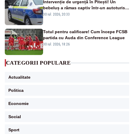
Intervenție de urgență în Pitești! Un
bebeluș a rămas captiv într-un autoturism
din cauza unei defecțiuni
30 iul. 2026, 20:33
Totul pentru calificare! Cum începe FCSB
partida cu Auda din Conference League
30 iul. 2026, 18:26
CATEGORII POPULARE
Actualitate
Politica
Economie
Social
Sport