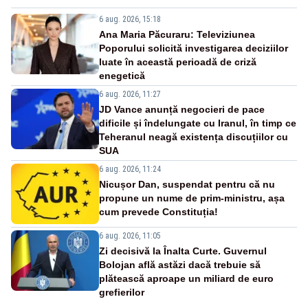
6 aug. 2026, 15:18
Ana Maria Păcuraru: Televiziunea
Poporului solicită investigarea deciziilor
luate în această perioadă de criză
enegetică
6 aug. 2026, 11:27
JD Vance anunță negocieri de pace
dificile și îndelungate cu Iranul, în timp ce
Teheranul neagă existența discuțiilor cu
SUA
6 aug. 2026, 11:24
Nicușor Dan, suspendat pentru că nu
propune un nume de prim-ministru, așa
cum prevede Constituția!
6 aug. 2026, 11:05
Zi decisivă la Înalta Curte. Guvernul
Bolojan află astăzi dacă trebuie să
plătească aproape un miliard de euro
grefierilor