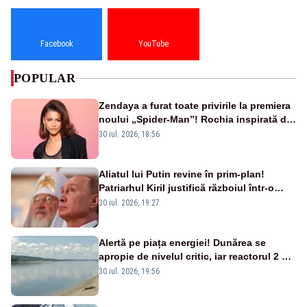
Facebook
YouTube
POPULAR
Zendaya a furat toate privirile la premiera
noului „Spider-Man”! Rochia inspirată de
pânza de păianjen a făcut senzație
30 iul. 2026, 18:56
Aliatul lui Putin revine în prim-plan!
Patriarhul Kiril justifică războiul într-o
nouă carte
30 iul. 2026, 19:27
Alertă pe piața energiei! Dunărea se
apropie de nivelul critic, iar reactorul 2 de
la Cernavodă ar putea fi oprit
30 iul. 2026, 19:56