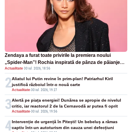
Zendaya a furat toate privirile la premiera noului
„Spider-Man”! Rochia inspirată de pânza de păianjen a
Actualitate
·
30 iul. 2026, 18:56
făcut senzație
2
Aliatul lui Putin revine în prim-plan! Patriarhul Kiril
justifică războiul într-o nouă carte
Actualitate
-
30 iul. 2026, 19:27
3
Alertă pe piața energiei! Dunărea se apropie de nivelul
critic, iar reactorul 2 de la Cernavodă ar putea fi oprit
Actualitate
-
30 iul. 2026, 19:56
4
Intervenție de urgență în Pitești! Un bebeluș a rămas
captiv într-un autoturism din cauza unei defecțiuni