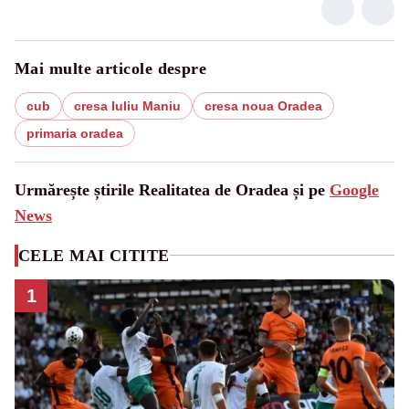
Mai multe articole despre
cub
cresa Iuliu Maniu
cresa noua Oradea
primaria oradea
Urmărește știrile Realitatea de Oradea și pe
Google
News
CELE MAI CITITE
1