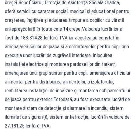
creșei.Beneficiarul, Direcţia de Asistenţă Socială Oradea,
oferă servicii cu caracter social, medical şi educaţional pentru
creşterea, îngrijirea și educarea timpurie a copiilor cu vârstă
antepreşcolară în toate cele 14 creşe.Valoarea lucrărilor a
fost de 183.814,28 lei fără TVA iar acestea au constat în
amenajarea sălilor de joacă şi a dormitoarelor pentru copii prin
execuția unor lucrări de zugrăveli interioare, înlocuirea
instalaţiei electrice şi montarea pardoselilor din tarkett,
amenajarea unui grup sanitar pentru copii, amenajarea oficiului
alimentar pentru distribuirea alimentelor, a izolatorului,
reabilitarea instalaţiei de încălzire şi montarea echipamentului
de joacă pentru exterior.Totodată, au fost executate lucrări de
montare sistem de detecţie şi alarmare la incendiu, sistem
iluminat de siguranţă, sistem antiefracţie, lucrări în valoare de
27.181,25 lei fără TVA.