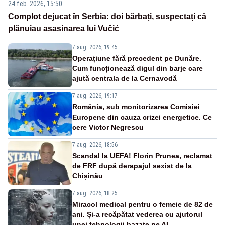
24 feb. 2026, 15:50
Complot dejucat în Serbia: doi bărbați, suspectați că
plănuiau asasinarea lui Vučić
7 aug. 2026, 19:45
Operațiune fără precedent pe Dunăre.
Cum funcționează digul din barje care
ajută centrala de la Cernavodă
7 aug. 2026, 19:17
România, sub monitorizarea Comisiei
Europene din cauza crizei energetice. Ce
cere Victor Negrescu
7 aug. 2026, 18:56
Scandal la UEFA! Florin Prunea, reclamat
de FRF după derapajul sexist de la
Chișinău
7 aug. 2026, 18:25
Miracol medical pentru o femeie de 82 de
ani. Și-a recăpătat vederea cu ajutorul
unei tehnologii bazate pe AI