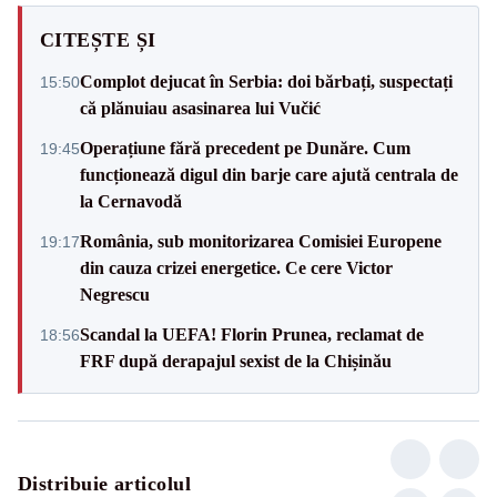
CITEȘTE ȘI
Complot dejucat în Serbia: doi bărbați, suspectați
15:50
că plănuiau asasinarea lui Vučić
Operațiune fără precedent pe Dunăre. Cum
19:45
funcționează digul din barje care ajută centrala de
la Cernavodă
România, sub monitorizarea Comisiei Europene
19:17
din cauza crizei energetice. Ce cere Victor
Negrescu
Scandal la UEFA! Florin Prunea, reclamat de
18:56
FRF după derapajul sexist de la Chișinău
Distribuie articolul