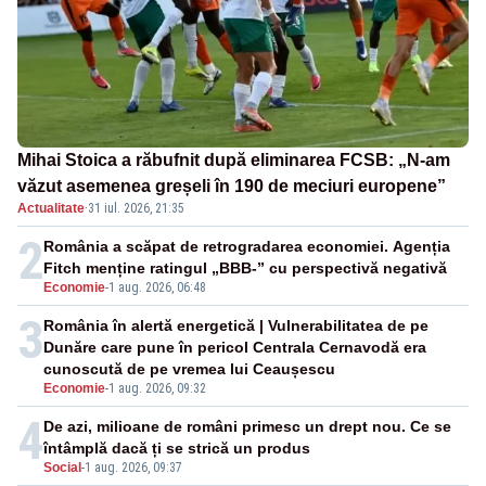
Mihai Stoica a răbufnit după eliminarea FCSB: „N-am
văzut asemenea greșeli în 190 de meciuri europene”
Actualitate
·
31 iul. 2026, 21:35
2
România a scăpat de retrogradarea economiei. Agenția
Fitch menține ratingul „BBB-” cu perspectivă negativă
Economie
-
1 aug. 2026, 06:48
3
România în alertă energetică | Vulnerabilitatea de pe
Dunăre care pune în pericol Centrala Cernavodă era
cunoscută de pe vremea lui Ceaușescu
Economie
-
1 aug. 2026, 09:32
4
De azi, milioane de români primesc un drept nou. Ce se
întâmplă dacă ți se strică un produs
Social
-
1 aug. 2026, 09:37