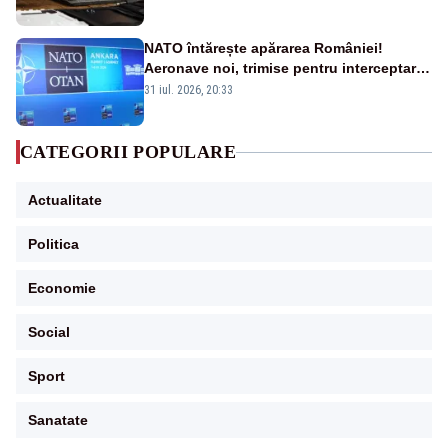
NATO întărește apărarea României!
Aeronave noi, trimise pentru interceptarea
și distrugerea dronelor
31 iul. 2026, 20:33
CATEGORII POPULARE
Actualitate
Politica
Economie
Social
Sport
Sanatate