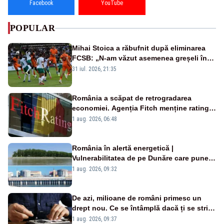
Facebook
YouTube
POPULAR
Mihai Stoica a răbufnit după eliminarea
FCSB: „N-am văzut asemenea greșeli în
190 de meciuri europene”
31 iul. 2026, 21:35
România a scăpat de retrogradarea
economiei. Agenția Fitch menține ratingul
„BBB-” cu perspectivă negativă
1 aug. 2026, 06:48
România în alertă energetică |
Vulnerabilitatea de pe Dunăre care pune
în pericol Centrala Cernavodă era
1 aug. 2026, 09:32
cunoscută de pe vremea lui Ceaușescu
De azi, milioane de români primesc un
drept nou. Ce se întâmplă dacă ți se strică
un produs
1 aug. 2026, 09:37