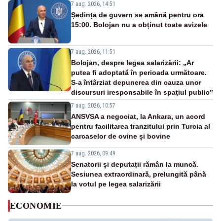
7 aug. 2026, 14:51
Ședința de guvern se amână pentru ora
15:00. Bolojan nu a obținut toate avizele
7 aug. 2026, 11:51
Bolojan, despre legea salarizării: „Ar
putea fi adoptată în perioada următoare.
S-a întârziat depunerea din cauza unor
discursuri iresponsabile în spaţiul public”
7 aug. 2026, 10:57
ANSVSA a negociat, la Ankara, un acord
pentru facilitarea tranzitului prin Turcia al
carcaselor de ovine și bovine
7 aug. 2026, 09:49
Senatorii și deputații rămân la muncă.
Sesiunea extraordinară, prelungită până
la votul pe legea salarizării
ECONOMIE