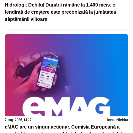
Hidrologi: Debitul Dunării rămâne la 1.400 mc/s; o
tendință de creștere este preconizată la jumătatea
săptămânii viitoare
7 aug. 2026, 14:32
Ionuț Nichita
eMAG are un singur acționar. Comisia Europeană a