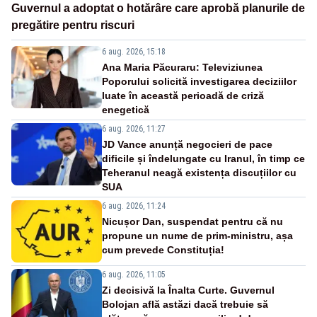
Guvernul a adoptat o hotărâre care aprobă planurile de
pregătire pentru riscuri
6 aug. 2026, 15:18
Ana Maria Păcuraru: Televiziunea
Poporului solicită investigarea deciziilor
luate în această perioadă de criză
enegetică
6 aug. 2026, 11:27
JD Vance anunță negocieri de pace
dificile și îndelungate cu Iranul, în timp ce
Teheranul neagă existența discuțiilor cu
SUA
6 aug. 2026, 11:24
Nicușor Dan, suspendat pentru că nu
propune un nume de prim-ministru, așa
cum prevede Constituția!
6 aug. 2026, 11:05
Zi decisivă la Înalta Curte. Guvernul
Bolojan află astăzi dacă trebuie să