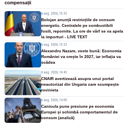
compensații
6 aug. 2026, 15:33
Bolojan anunță restricțiile de consum
energetic. Centralele pe combustibili
fosili, repornite. La ore de vârf se va apela
la importuri - LIVE TEXT
6 aug. 2026, 15:23
Alexandru Nazare, veste bună: Economia
României va crește în 2027, iar inflația va
scădea
6 aug. 2026, 14:43
CNAIR avertizează asupra unui portal
neautorizat din Ungaria care scumpește
rovinieta
6 aug. 2026, 14:09
Canicula pune presiune pe economia
Europei și schimbă comportamentul de
consum (analiză)