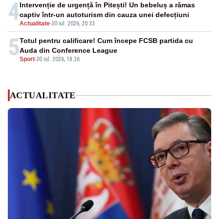
4
Intervenție de urgență în Pitești! Un bebeluș a rămas
captiv într-un autoturism din cauza unei defecțiuni
Actualitate
-
30 iul. 2026, 20:33
5
Totul pentru calificare! Cum începe FCSB partida cu
Auda din Conference League
Sport
-
30 iul. 2026, 18:26
ACTUALITATE