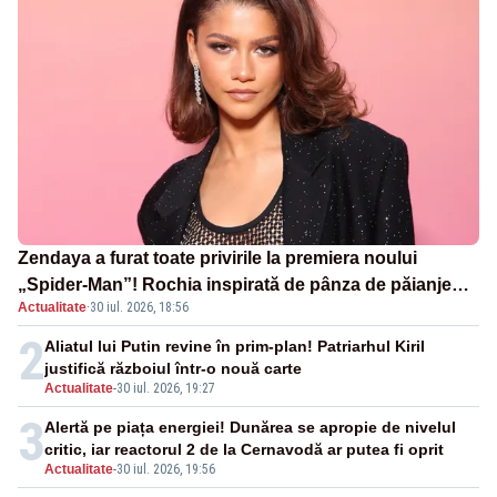
Zendaya a furat toate privirile la premiera noului
„Spider-Man”! Rochia inspirată de pânza de păianjen a
Actualitate
·
30 iul. 2026, 18:56
făcut senzație
2
Aliatul lui Putin revine în prim-plan! Patriarhul Kiril
justifică războiul într-o nouă carte
Actualitate
-
30 iul. 2026, 19:27
3
Alertă pe piața energiei! Dunărea se apropie de nivelul
critic, iar reactorul 2 de la Cernavodă ar putea fi oprit
Actualitate
-
30 iul. 2026, 19:56