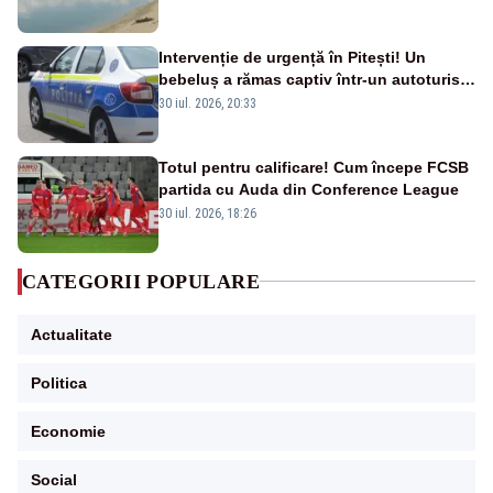
Intervenție de urgență în Pitești! Un
bebeluș a rămas captiv într-un autoturism
din cauza unei defecțiuni
30 iul. 2026, 20:33
Totul pentru calificare! Cum începe FCSB
partida cu Auda din Conference League
30 iul. 2026, 18:26
CATEGORII POPULARE
Actualitate
Politica
Economie
Social