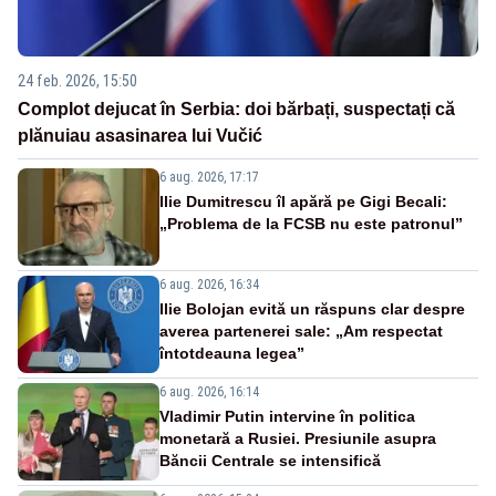
24 feb. 2026, 15:50
Complot dejucat în Serbia: doi bărbați, suspectați că
plănuiau asasinarea lui Vučić
6 aug. 2026, 17:17
Ilie Dumitrescu îl apără pe Gigi Becali:
„Problema de la FCSB nu este patronul”
6 aug. 2026, 16:34
Ilie Bolojan evită un răspuns clar despre
averea partenerei sale: „Am respectat
întotdeauna legea”
6 aug. 2026, 16:14
Vladimir Putin intervine în politica
monetară a Rusiei. Presiunile asupra
Băncii Centrale se intensifică