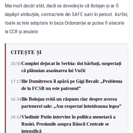
Mai mult decât atât, dacă se dovedește că Bolojan și-ar fi
depășit atribuțiile, contractele din SAFE sunt în pericol. Astfel,
toate actele adoptate în baza Ordonanței ar putea fi atacate
la CCR și anulate.
CITEȘTE ȘI
Complot dejucat în Serbia: doi bărbați, suspectați
15:50
că plănuiau asasinarea lui Vučić
Ilie Dumitrescu îl apără pe Gigi Becali: „Problema
17:17
de la FCSB nu este patronul”
Ilie Bolojan evită un răspuns clar despre averea
16:34
partenerei sale: „Am respectat întotdeauna legea”
Vladimir Putin intervine în politica monetară a
16:14
Rusiei. Presiunile asupra Băncii Centrale se
intensifică