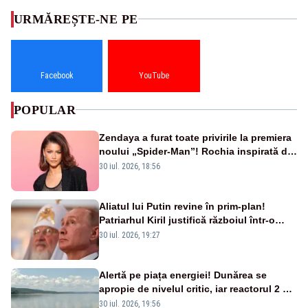
URMĂREȘTE-NE PE
Facebook
YouTube
POPULAR
Zendaya a furat toate privirile la premiera
noului „Spider-Man”! Rochia inspirată de
pânza de păianjen a făcut senzație
30 iul. 2026, 18:56
Aliatul lui Putin revine în prim-plan!
Patriarhul Kiril justifică războiul într-o
nouă carte
30 iul. 2026, 19:27
Alertă pe piața energiei! Dunărea se
apropie de nivelul critic, iar reactorul 2 de
la Cernavodă ar putea fi oprit
30 iul. 2026, 19:56