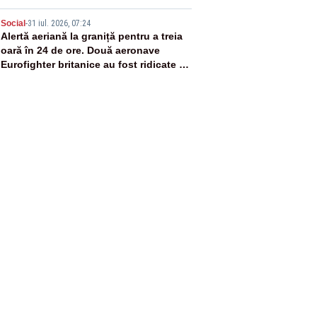
5
Social
-
31 iul. 2026, 07:24
Alertă aeriană la graniță pentru a treia
oară în 24 de ore. Două aeronave
Eurofighter britanice au fost ridicate de
la sol