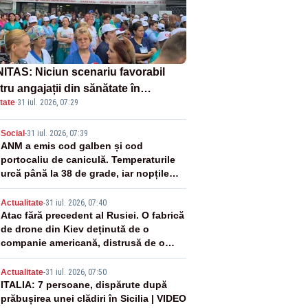
ITAS: Niciun scenariu favorabil
ru angajații din sănătate în
tate
·
31 iul. 2026, 07:29
ectul Legii salarizării
2
Social
-
31 iul. 2026, 07:39
ANM a emis cod galben și cod
portocaliu de caniculă. Temperaturile
urcă până la 38 de grade, iar nopțile
devin tropicale
3
Actualitate
-
31 iul. 2026, 07:40
Atac fără precedent al Rusiei. O fabrică
de drone din Kiev deținută de o
companie americană, distrusă de o
rachetă rusească
4
Actualitate
-
31 iul. 2026, 07:50
ITALIA: 7 persoane, dispărute după
prăbușirea unei clădiri în Sicilia | VIDEO