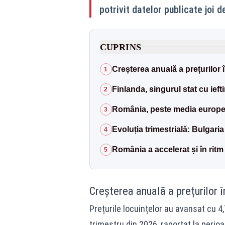
potrivit datelor publicate joi d
CUPRINS
Creșterea anuală a prețurilor 
1
Finlanda, singurul stat cu iefti
2
România, peste media europ
3
Evoluția trimestrială: Bulgar
4
România a accelerat și în ritm 
5
Creșterea anuală a prețurilor 
Prețurile locuințelor au avansat cu 4
trimestru din 2026, raportat la perio