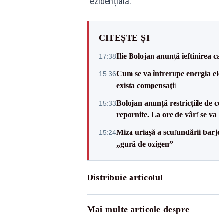
rezidențială.
CITEȘTE ȘI
Ilie Bolojan anunță ieftinirea 
17:38
Cum se va întrerupe energia el
15:36
exista compensații
Bolojan anunță restricțiile de c
15:33
repornite. La ore de vârf se v
Miza uriașă a scufundării barj
15:24
„gură de oxigen”
Distribuie articolul
Mai multe articole despre