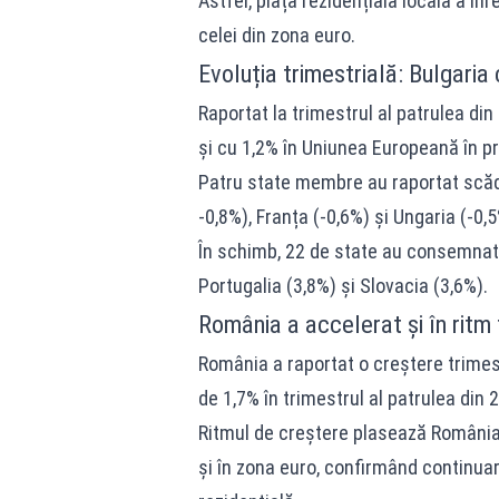
Astfel, piața rezidențială locală a în
celei din zona euro.
Evoluția trimestrială: Bulgari
Raportat la trimestrul al patrulea din
și cu 1,2% în Uniunea Europeană în pri
Patru state membre au raportat scăder
-0,8%), Franța (-0,6%) și Ungaria (-0,5
În schimb, 22 de state au consemnat c
Portugalia (3,8%) și Slovacia (3,6%).
România a accelerat și în ritm 
România a raportat o creștere trimes
de 1,7% în trimestrul al patrulea din 
Ritmul de creștere plasează România
și în zona euro, confirmând continuar