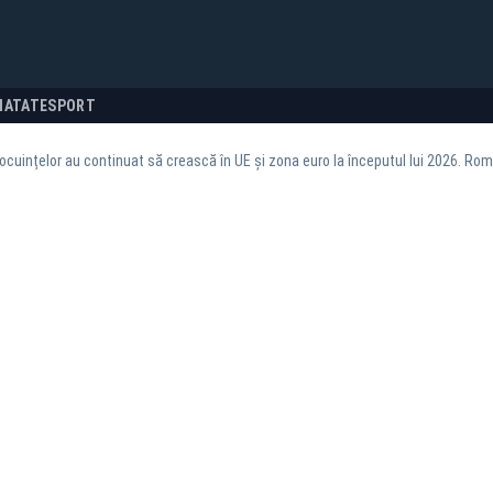
NATATE
SPORT
 locuințelor au continuat să crească în UE și zona euro la începutul lui 2026. 