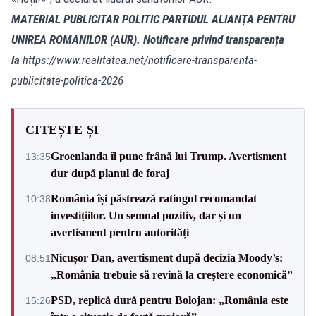
MATERIAL PUBLICITAR POLITIC PARTIDUL ALIANȚA PENTRU
UNIREA ROMANILOR (AUR). Notificare privind transparența
la
https://www.realitatea.net/notificare-transparenta-
publicitate-politica-2026
CITEȘTE ȘI
Groenlanda îi pune frână lui Trump. Avertisment
13:35
dur după planul de foraj
România își păstrează ratingul recomandat
10:38
investițiilor. Un semnal pozitiv, dar și un
avertisment pentru autorități
Nicușor Dan, avertisment după decizia Moody’s:
08:51
„România trebuie să revină la creștere economică”
PSD, replică dură pentru Bolojan: „România este
15:26