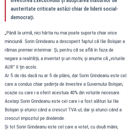
învestirea Executivului și adoptarea măsurilor de
austeritate criticate astăzi chiar de liderii social-
democrați.
„Până la urmă, nici hârtia nu mai poate suporta chiar orice
minciună. Sorin Grindeanu a descoperit faptul că Ilie Bolojan a
rămas premier interimar. Și, pentru că se află în faza de
negare a realității, a inventat și un motiv, și anume că „voturile
AUR” îl țin acolo.
Ar fi de râs dacă nu ar fi de plâns, dar Sorin Grindeanu este cel
care a condus chiar ședința de învestire a Guvernului Bolojan,
ocazie cu care i-a oferit acestuia 40% din voturile necesare.
Același Sorin Grindeanu este cel care i-a fost alături lui Ilie
Bolojan și atunci când a crescut TVA-ul, dar și atunci când a
crescut impozitul pe dividende.
Și tot Sorin Grindeanu este cel care a votat, cu două mâini,