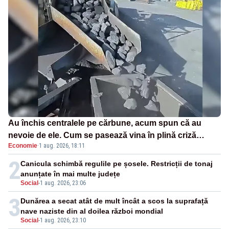
Au închis centralele pe cărbune, acum spun că au
nevoie de ele. Cum se pasează vina în plină criză
Economie
·
1 aug. 2026, 18:11
energetică
2
Canicula schimbă regulile pe șosele. Restricții de tonaj
anunțate în mai multe județe
Social
-
1 aug. 2026, 23:06
3
Dunărea a secat atât de mult încât a scos la suprafață
nave naziste din al doilea război mondial
Social
-
1 aug. 2026, 23:10