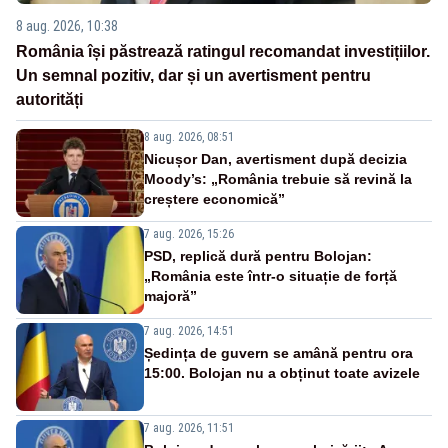
8 aug. 2026, 10:38
România își păstrează ratingul recomandat investițiilor.
Un semnal pozitiv, dar și un avertisment pentru
autorități
8 aug. 2026, 08:51
Nicușor Dan, avertisment după decizia
Moody’s: „România trebuie să revină la
creștere economică”
7 aug. 2026, 15:26
PSD, replică dură pentru Bolojan:
„România este într-o situație de forță
majoră”
7 aug. 2026, 14:51
Ședința de guvern se amână pentru ora
15:00. Bolojan nu a obținut toate avizele
7 aug. 2026, 11:51