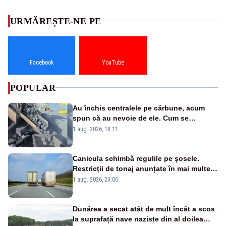
URMĂREȘTE-NE PE
Facebook
YouTube
POPULAR
Au închis centralele pe cărbune, acum
spun că au nevoie de ele. Cum se
pasează vina în plină criză energetică
1 aug. 2026, 18:11
Canicula schimbă regulile pe șosele.
Restricții de tonaj anunțate în mai multe
județe
1 aug. 2026, 23:06
Dunărea a secat atât de mult încât a scos
la suprafață nave naziste din al doilea