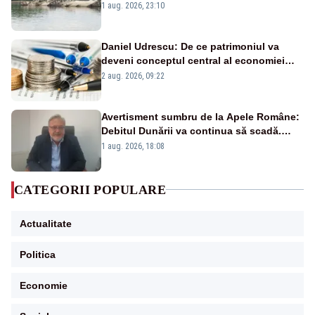
război mondial
1 aug. 2026, 23:10
Daniel Udrescu: De ce patrimoniul va
deveni conceptul central al economiei
viitoare?
2 aug. 2026, 09:22
Avertisment sumbru de la Apele Române:
Debitul Dunării va continua să scadă.
Cernavodă s-ar putea închide în 4 zile
1 aug. 2026, 18:08
CATEGORII POPULARE
Actualitate
Politica
Economie