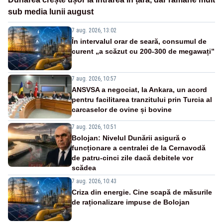
sub media lunii august
7 aug. 2026, 13:02
În intervalul orar de seară, consumul de
curent „a scăzut cu 200-300 de megawați”
7 aug. 2026, 10:57
ANSVSA a negociat, la Ankara, un acord
pentru facilitarea tranzitului prin Turcia al
carcaselor de ovine și bovine
7 aug. 2026, 10:51
Bolojan: Nivelul Dunării asigură o
funcționare a centralei de la Cernavodă
de patru-cinci zile dacă debitele vor
scădea
7 aug. 2026, 10:43
Criza din energie. Cine scapă de măsurile
de raționalizare impuse de Bolojan