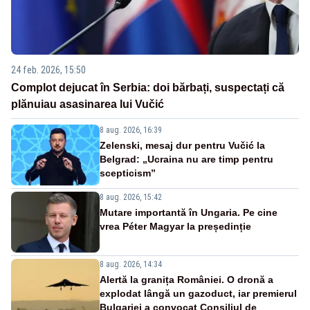
24 feb. 2026, 15:50
Complot dejucat în Serbia: doi bărbați, suspectați că
plănuiau asasinarea lui Vučić
8 aug. 2026, 16:39
Zelenski, mesaj dur pentru Vučić la
Belgrad: „Ucraina nu are timp pentru
scepticism”
8 aug. 2026, 15:42
Mutare importantă în Ungaria. Pe cine
vrea Péter Magyar la președinție
8 aug. 2026, 14:34
Alertă la granița României. O dronă a
explodat lângă un gazoduct, iar premierul
Bulgariei a convocat Consiliul de