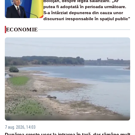
Bolojan, despre legea salarizării: „Ar
putea fi adoptată în perioada următoare.
S-a întârziat depunerea din cauza unor
discursuri iresponsabile în spaţiul public”
ECONOMIE
7 aug. 2026, 14:03
Dunărea crește ușor la intrarea în țară, dar rămâne mult