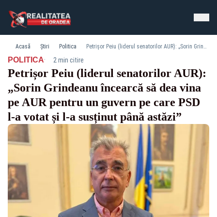
Acasă
Știri
Politica
Petrișor Peiu (liderul senatorilor AUR): „Sorin Grindeanu încearcă să dea vina pe AUR pentru un guvern pe care PSD l-a votat și l-a susținut până astăzi”
·
POLITICA
2 min citire
Petrișor Peiu (liderul senatorilor AUR):
„Sorin Grindeanu încearcă să dea vina
pe AUR pentru un guvern pe care PSD
l-a votat și l-a susținut până astăzi”