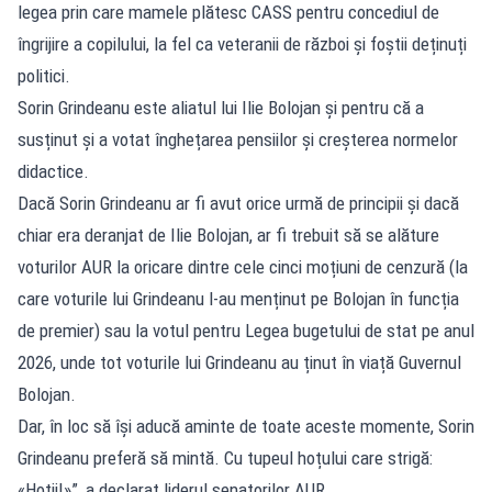
legea prin care mamele plătesc CASS pentru concediul de
îngrijire a copilului, la fel ca veteranii de război și foștii deținuți
politici.
Sorin Grindeanu este aliatul lui Ilie Bolojan și pentru că a
susținut și a votat înghețarea pensiilor și creșterea normelor
didactice.
Dacă Sorin Grindeanu ar fi avut orice urmă de principii și dacă
chiar era deranjat de Ilie Bolojan, ar fi trebuit să se alăture
voturilor AUR la oricare dintre cele cinci moțiuni de cenzură (la
care voturile lui Grindeanu l-au menținut pe Bolojan în funcția
de premier) sau la votul pentru Legea bugetului de stat pe anul
2026, unde tot voturile lui Grindeanu au ținut în viață Guvernul
Bolojan.
Dar, în loc să își aducă aminte de toate aceste momente, Sorin
Grindeanu preferă să mintă. Cu tupeul hoțului care strigă:
«Hoții!»”, a declarat liderul senatorilor AUR.