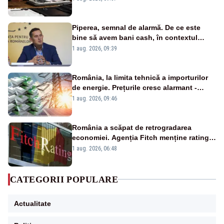
Piperea, semnal de alarmă. De ce este
bine să avem bani cash, în contextul
alertei energetice?
1 aug. 2026, 09:39
România, la limita tehnică a importurilor
de energie. Prețurile cresc alarmant -
Analiză Realitatea Plus
1 aug. 2026, 09:46
România a scăpat de retrogradarea
economiei. Agenția Fitch menține ratingul
„BBB-” cu perspectivă negativă
1 aug. 2026, 06:48
CATEGORII POPULARE
Actualitate