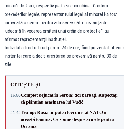
minoră, de 2 ani, respectiv pe fiica concubinei. Conform
prevederilor legale, reprezentantului legal al minorei i-a fost
înmânată o cerere pentru adresarea către instanţa de
judecată în vederea emiterii unui ordin de protecţie”, au
afirmat reprezentanții instituției.
Individul a fost reţinut pentru 24 de ore, fiind prezentat ulterior
instanţei care a decis arestarea sa preventivă pentru 30 de
zile.
CITEȘTE ȘI
Complot dejucat în Serbia: doi bărbați, suspectați
15:50
că plănuiau asasinarea lui Vučić
Trump: Rusia ar putea lovi un stat NATO în
21:42
această toamnă. Ce spune despre armele pentru
Ucraina