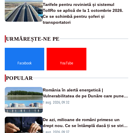
Tarifele pentru rovinietă și sistemul
TollRo se aplică de la 1 octombrie 2026.
Ce se schimbă pentru șoferi și
transportatori
URMĂREȘTE-NE PE
Facebook
YouTube
POPULAR
România în alertă energetică |
Vulnerabilitatea de pe Dunăre care pune
în pericol Centrala Cernavodă era
1 aug. 2026, 09:32
cunoscută de pe vremea lui Ceaușescu
De azi, milioane de români primesc un
drept nou. Ce se întâmplă dacă ți se strică
un produs
1 aug. 2026, 09:37