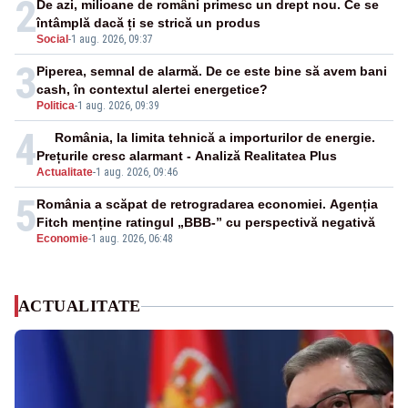
2
De azi, milioane de români primesc un drept nou. Ce se
întâmplă dacă ți se strică un produs
Social
-
1 aug. 2026, 09:37
3
Piperea, semnal de alarmă. De ce este bine să avem bani
cash, în contextul alertei energetice?
Politica
-
1 aug. 2026, 09:39
4
România, la limita tehnică a importurilor de energie.
Prețurile cresc alarmant - Analiză Realitatea Plus
Actualitate
-
1 aug. 2026, 09:46
5
România a scăpat de retrogradarea economiei. Agenția
Fitch menține ratingul „BBB-” cu perspectivă negativă
Economie
-
1 aug. 2026, 06:48
ACTUALITATE