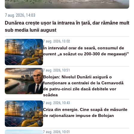
7 aug. 2026, 14:03
Dunărea crește ușor la intrarea în țară, dar rămâne mult
sub media lunii august
7 aug. 2026, 13:02
În intervalul orar de seară, consumul de
curent „a scăzut cu 200-300 de megawați”
7 aug. 2026, 10:51
Bolojan: Nivelul Dunării asigură o
funcționare a centralei de la Cernavodă
de patru-cinci zile dacă debitele vor
scădea
7 aug. 2026, 10:43
Criza din energie. Cine scapă de măsurile
de raționalizare impuse de Bolojan
7 aug. 2026, 10:01