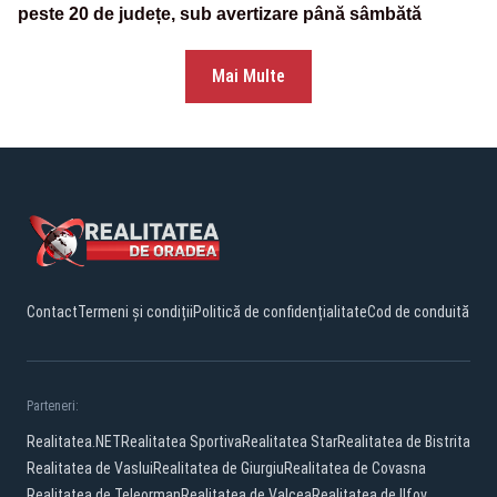
peste 20 de județe, sub avertizare până sâmbătă
Mai Multe
Contact
Termeni și condiții
Politică de confidențialitate
Cod de conduită
Parteneri:
Realitatea.NET
Realitatea Sportiva
Realitatea Star
Realitatea de Bistrita
Realitatea de Vaslui
Realitatea de Giurgiu
Realitatea de Covasna
Realitatea de Teleorman
Realitatea de Valcea
Realitatea de Ilfov