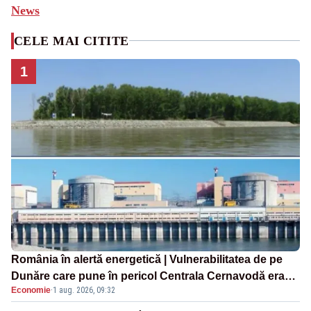
News
CELE MAI CITITE
1
România în alertă energetică | Vulnerabilitatea de pe
Dunăre care pune în pericol Centrala Cernavodă era
Economie
·
1 aug. 2026, 09:32
cunoscută de pe vremea lui Ceaușescu