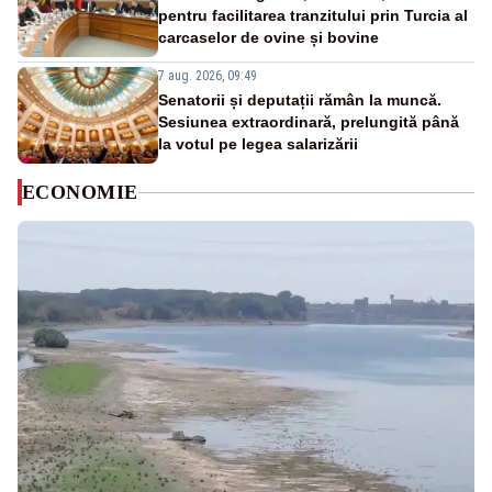
pentru facilitarea tranzitului prin Turcia al
carcaselor de ovine și bovine
7 aug. 2026, 09:49
Senatorii și deputații rămân la muncă.
Sesiunea extraordinară, prelungită până
la votul pe legea salarizării
ECONOMIE