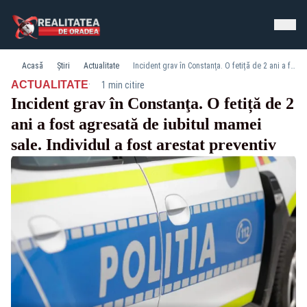
Acasă
Știri
Actualitate
Incident grav în Constanţa. O fetiță de 2 ani a fost agresată de iubitul mamei sale. Individul a fost arestat preventiv
·
ACTUALITATE
1 min citire
Incident grav în Constanţa. O fetiță de 2
ani a fost agresată de iubitul mamei
sale. Individul a fost arestat preventiv