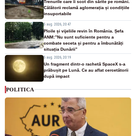
Trenurile care îi scot din sărite pe români.
Călătorii reclamă aglomerația și condițiile
insuportabile
5 aug. 2026, 20:47
Ploile și vijeliile revin în România. Șefa
ANM:”Nu sunt suficiente pentru a
combate seceta și pentru a îmbunătăți
situația Dunării”
5 aug. 2026, 20:19
Un fragment dintr-o rachetă SpaceX s-a
prăbușit pe Lună. Ce au aflat cercetătorii
după impact
POLITICA