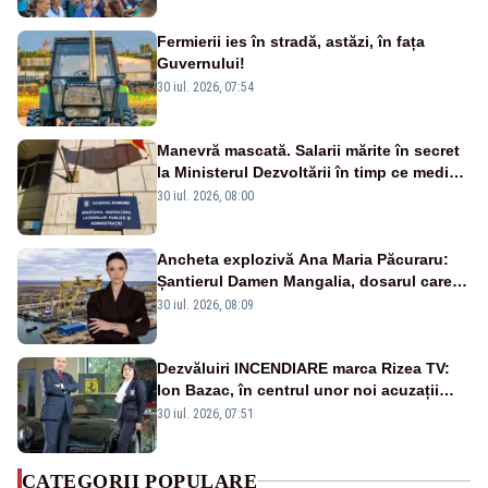
Fermierii ies în stradă, astăzi, în fața
Guvernului!
30 iul. 2026, 07:54
Manevră mascată. Salarii mărite în secret
la Ministerul Dezvoltării în timp ce medicii
ies în stradă
30 iul. 2026, 08:00
Ancheta explozivă Ana Maria Păcuraru:
Șantierul Damen Mangalia, dosarul care
scufundă apărarea României
30 iul. 2026, 08:09
Dezvăluiri INCENDIARE marca Rizea TV:
Ion Bazac, în centrul unor noi acuzații
publice
30 iul. 2026, 07:51
CATEGORII POPULARE