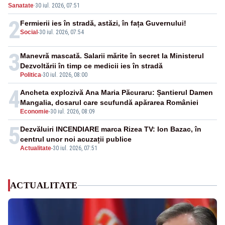
Sanatate
·
30 iul. 2026, 07:51
2
Fermierii ies în stradă, astăzi, în fața Guvernului!
Social
-
30 iul. 2026, 07:54
3
Manevră mascată. Salarii mărite în secret la Ministerul
Dezvoltării în timp ce medicii ies în stradă
Politica
-
30 iul. 2026, 08:00
4
Ancheta explozivă Ana Maria Păcuraru: Șantierul Damen
Mangalia, dosarul care scufundă apărarea României
Economie
-
30 iul. 2026, 08:09
5
Dezvăluiri INCENDIARE marca Rizea TV: Ion Bazac, în
centrul unor noi acuzații publice
Actualitate
-
30 iul. 2026, 07:51
ACTUALITATE