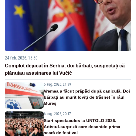
24 feb. 2026, 15:50
Complot dejucat în Serbia: doi bărbați, suspectați că
plănuiau asasinarea lui Vučić
6 aug. 2026, 21:39
Vremea a făcut prăpăd după caniculă. Doi
bărbați au murit loviți de trăsnet în râul
Mureș
6 aug. 2026, 20:17
Start spectaculos la UNTOLD 2026.
Artistul-surpriză care deschide prima
seară de festival