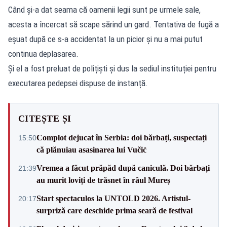
Când și-a dat seama că oamenii legii sunt pe urmele sale,
acesta a încercat să scape sărind un gard. Tentativa de fugă a
eșuat după ce s-a accidentat la un picior și nu a mai putut
continua deplasarea.
Și el a fost preluat de polițiști și dus la sediul instituției pentru
executarea pedepsei dispuse de instanță.
CITEȘTE ȘI
Complot dejucat în Serbia: doi bărbați, suspectați
15:50
că plănuiau asasinarea lui Vučić
Vremea a făcut prăpăd după caniculă. Doi bărbați
21:39
au murit loviți de trăsnet în râul Mureș
Start spectaculos la UNTOLD 2026. Artistul-
20:17
surpriză care deschide prima seară de festival