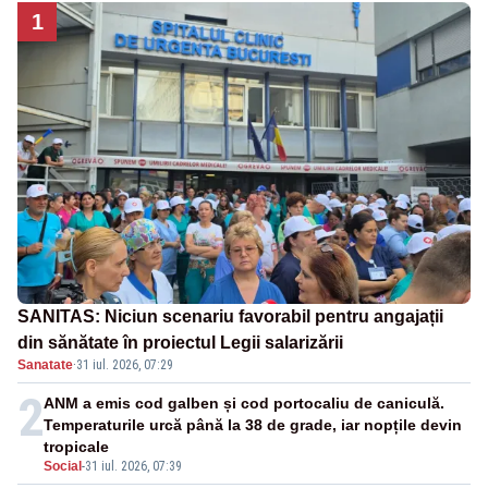
1
SANITAS: Niciun scenariu favorabil pentru angajații
din sănătate în proiectul Legii salarizării
Sanatate
·
31 iul. 2026, 07:29
2
ANM a emis cod galben și cod portocaliu de caniculă.
Temperaturile urcă până la 38 de grade, iar nopțile devin
tropicale
Social
-
31 iul. 2026, 07:39