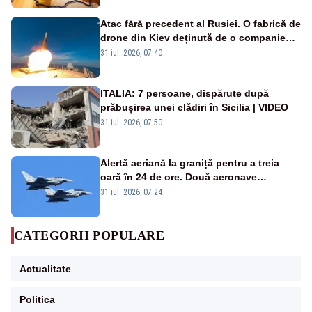
Atac fără precedent al Rusiei. O fabrică de
drone din Kiev deținută de o companie
americană, distrusă de o rachetă
31 iul. 2026, 07:40
rusească
ITALIA: 7 persoane, dispărute după
prăbușirea unei clădiri în Sicilia | VIDEO
31 iul. 2026, 07:50
Alertă aeriană la graniță pentru a treia
oară în 24 de ore. Două aeronave
Eurofighter britanice au fost ridicate de la
31 iul. 2026, 07:24
sol
CATEGORII POPULARE
Actualitate
Politica