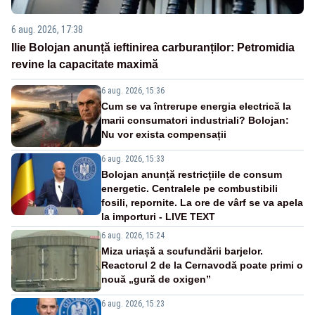
6 aug. 2026, 17:38
Ilie Bolojan anunță ieftinirea carburanților: Petromidia
revine la capacitate maximă
6 aug. 2026, 15:36
Cum se va întrerupe energia electrică la
marii consumatori industriali? Bolojan:
Nu vor exista compensații
6 aug. 2026, 15:33
Bolojan anunță restricțiile de consum
energetic. Centralele pe combustibili
fosili, repornite. La ore de vârf se va apela
la importuri - LIVE TEXT
6 aug. 2026, 15:24
Miza uriașă a scufundării barjelor.
Reactorul 2 de la Cernavodă poate primi o
nouă „gură de oxigen”
6 aug. 2026, 15:23