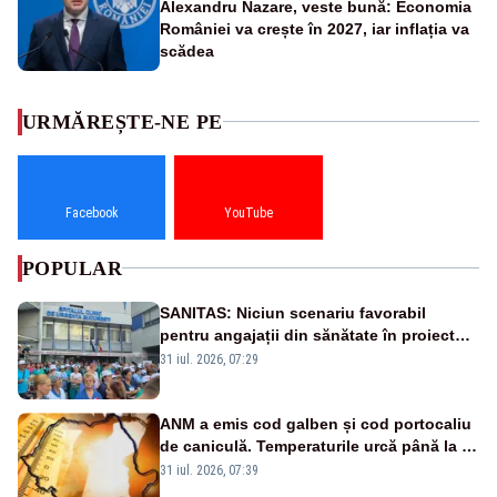
Alexandru Nazare, veste bună: Economia
României va crește în 2027, iar inflația va
scădea
URMĂREȘTE-NE PE
Facebook
YouTube
POPULAR
SANITAS: Niciun scenariu favorabil
pentru angajații din sănătate în proiectul
Legii salarizării
31 iul. 2026, 07:29
ANM a emis cod galben și cod portocaliu
de caniculă. Temperaturile urcă până la 38
de grade, iar nopțile devin tropicale
31 iul. 2026, 07:39