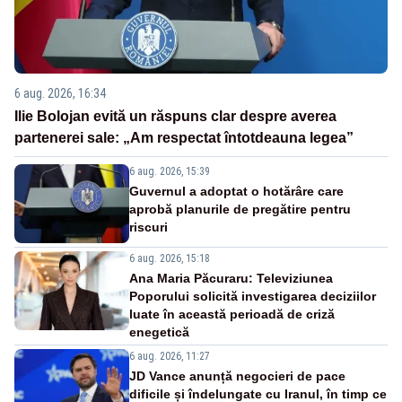
6 aug. 2026, 16:34
Ilie Bolojan evită un răspuns clar despre averea
partenerei sale: „Am respectat întotdeauna legea”
6 aug. 2026, 15:39
Guvernul a adoptat o hotărâre care
aprobă planurile de pregătire pentru
riscuri
6 aug. 2026, 15:18
Ana Maria Păcuraru: Televiziunea
Poporului solicită investigarea deciziilor
luate în această perioadă de criză
enegetică
6 aug. 2026, 11:27
JD Vance anunță negocieri de pace
dificile și îndelungate cu Iranul, în timp ce