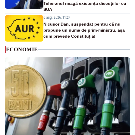
Teheranul neagă existența discuțiilor cu
SUA
6 aug. 2026, 11:24
Nicușor Dan, suspendat pentru că nu
propune un nume de prim-ministru, așa
cum prevede Constituția!
ECONOMIE