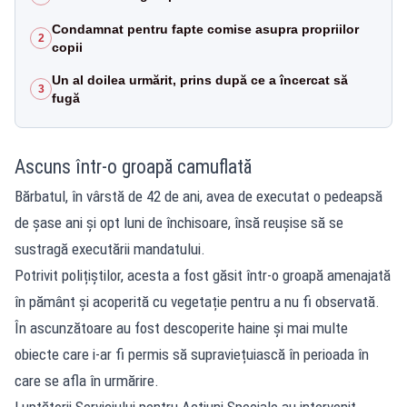
Condamnat pentru fapte comise asupra propriilor
2
copii
Un al doilea urmărit, prins după ce a încercat să
3
fugă
Ascuns într-o groapă camuflată
Bărbatul, în vârstă de 42 de ani, avea de executat o pedeapsă
de șase ani și opt luni de închisoare, însă reușise să se
sustragă executării mandatului.
Potrivit polițiștilor, acesta a fost găsit într-o groapă amenajată
în pământ și acoperită cu vegetație pentru a nu fi observată.
În ascunzătoare au fost descoperite haine și mai multe
obiecte care i-ar fi permis să supraviețuiască în perioada în
care se afla în urmărire.
Luptătorii Serviciului pentru Acțiuni Speciale au intervenit