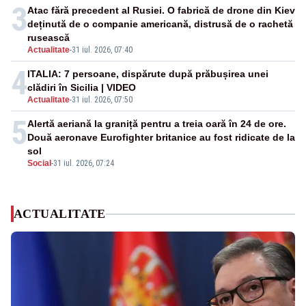
3
Atac fără precedent al Rusiei. O fabrică de drone din Kiev
deținută de o companie americană, distrusă de o rachetă
rusească
Actualitate
-
31 iul. 2026, 07:40
4
ITALIA: 7 persoane, dispărute după prăbușirea unei
clădiri în Sicilia | VIDEO
Actualitate
-
31 iul. 2026, 07:50
5
Alertă aeriană la graniță pentru a treia oară în 24 de ore.
Două aeronave Eurofighter britanice au fost ridicate de la
sol
Social
-
31 iul. 2026, 07:24
ACTUALITATE