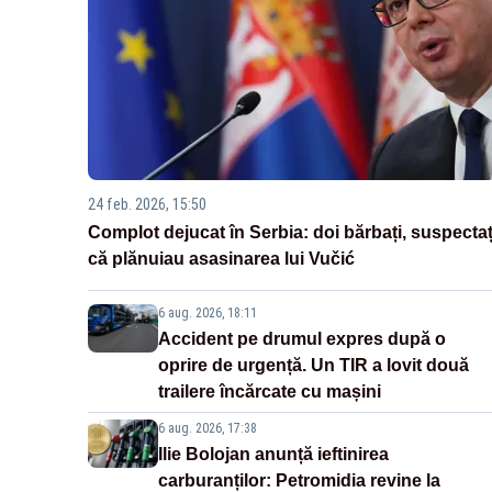
24 feb. 2026, 15:50
Complot dejucat în Serbia: doi bărbați, suspectaț
că plănuiau asasinarea lui Vučić
6 aug. 2026, 18:11
Accident pe drumul expres după o
oprire de urgență. Un TIR a lovit două
trailere încărcate cu mașini
6 aug. 2026, 17:38
Ilie Bolojan anunță ieftinirea
carburanților: Petromidia revine la