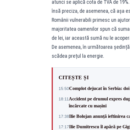
atunci se aplică cota de TVA de 19%.
însă preciza, de asemenea, că așa es
Românii vulnerabili primesc un ajutor 
majoritatea oamenilor spun că suma e
de lei, iar această sumă nu le acoperă
De asemenea, în următoarea ședință
scădea prețul la energie.
CITEȘTE ȘI
Complot dejucat în Serbia: doi 
15:50
Accident pe drumul expres după
18:11
încărcate cu mașini
Ilie Bolojan anunță ieftinirea 
17:38
Ilie Dumitrescu îl apără pe Gi
17:17