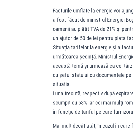
Facturile umflate la energie vor ajun
a fost făcut de ministrul Energiei Bogd
oamenii au plătit TVA de 21% și pentru
un ajutor de 50 de lei pentru plata fa
Situația tarifelor la energie și a fac
următoarea ședință. Ministrul Energi
această temă și urmează ca cel târzi
cu șeful statului cu documentele p
situația.
Luna trecută, respectiv după expirarea
scumpit cu 63% iar cei mai mulți român
în funcție de tariful pe care furnizoru
Mai mult decât atât, în cazul în care