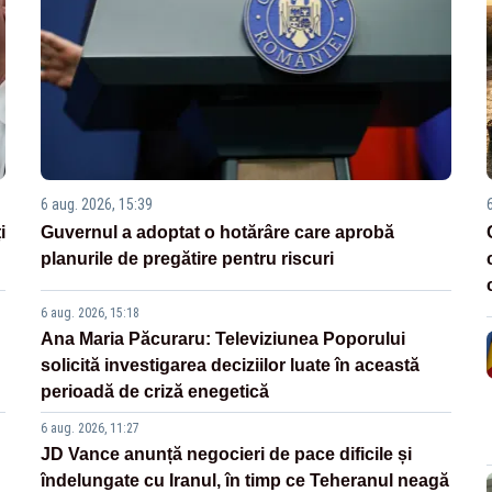
6 aug. 2026, 15:39
i
Guvernul a adoptat o hotărâre care aprobă
planurile de pregătire pentru riscuri
6 aug. 2026, 15:18
Ana Maria Păcuraru: Televiziunea Poporului
solicită investigarea deciziilor luate în această
perioadă de criză enegetică
6 aug. 2026, 11:27
JD Vance anunță negocieri de pace dificile și
îndelungate cu Iranul, în timp ce Teheranul neagă