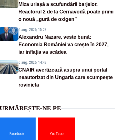
Miza uriașă a scufundării barjelor.
Reactorul 2 de la Cernavodă poate primi
o nouă „gură de oxigen”
6 aug. 2026, 15:23
Alexandru Nazare, veste bună:
Economia României va crește în 2027,
iar inflația va scădea
6 aug. 2026, 14:43
CNAIR avertizează asupra unui portal
neautorizat din Ungaria care scumpește
rovinieta
URMĂREȘTE-NE PE
Facebook
YouTube