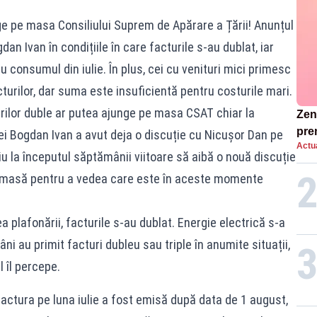
ge pe masa Consiliului Suprem de Apărare a Țării! Anunțul
an Ivan în condițiile în care facturile s-au dublat, iar
 consumul din iulie. În plus, cei cu venituri mici primesc
cturilor, dar suma este insuficientă pentru costurile mari.
turilor duble ar putea ajunge pe masa CSAT chiar la
Zend
pre
ei Bogdan Ivan a avut deja o discuție cu Nicușor Dan pe
Actua
ins
u la începutul săptămânii viitoare să aibă o nouă discuție
sen
e masă pentru a vedea care este în aceste momente
 plafonării, facturile s-au dublat. Energie electrică s-a
i au primit facturi dubleu sau triple în anumite situații,
l îl percepe.
 factura pe luna iulie a fost emisă după data de 1 august,