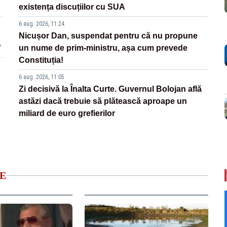
existența discuțiilor cu SUA
6 aug. 2026, 11:24
Nicușor Dan, suspendat pentru că nu propune
”
un nume de prim-ministru, așa cum prevede
Constituția!
6 aug. 2026, 11:05
Zi decisivă la Înalta Curte. Guvernul Bolojan află
astăzi dacă trebuie să plătească aproape un
miliard de euro grefierilor
E