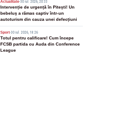
4
Actualitate
-
30 iul. 2026, 20:33
Intervenție de urgență în Pitești! Un
bebeluș a rămas captiv într-un
autoturism din cauza unei defecțiuni
5
Sport
-
30 iul. 2026, 18:26
Totul pentru calificare! Cum începe
FCSB partida cu Auda din Conference
League