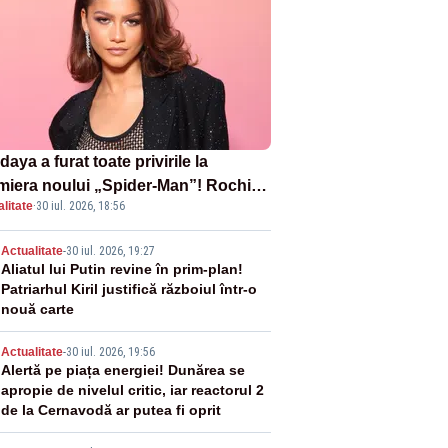
aya a furat toate privirile la
miera noului „Spider-Man”! Rochia
litate
·
30 iul. 2026, 18:56
pirată de pânza de păianjen a făcut
zație
2
Actualitate
-
30 iul. 2026, 19:27
Aliatul lui Putin revine în prim-plan!
Patriarhul Kiril justifică războiul într-o
nouă carte
3
Actualitate
-
30 iul. 2026, 19:56
Alertă pe piața energiei! Dunărea se
apropie de nivelul critic, iar reactorul 2
de la Cernavodă ar putea fi oprit