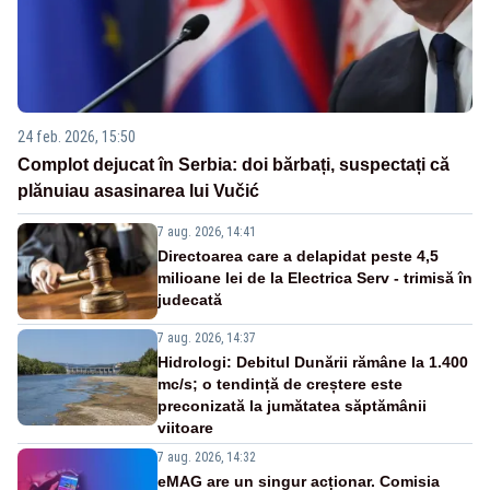
24 feb. 2026, 15:50
Complot dejucat în Serbia: doi bărbați, suspectați că
plănuiau asasinarea lui Vučić
7 aug. 2026, 14:41
Directoarea care a delapidat peste 4,5
milioane lei de la Electrica Serv - trimisă în
judecată
7 aug. 2026, 14:37
Hidrologi: Debitul Dunării rămâne la 1.400
mc/s; o tendință de creștere este
preconizată la jumătatea săptămânii
viitoare
7 aug. 2026, 14:32
eMAG are un singur acționar. Comisia