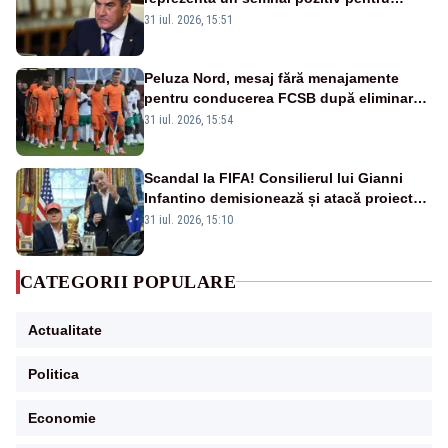
România. Autoritățile trebuie să continue
31 iul. 2026, 15:51
consolidarea stabilității economice și
financiare
Peluza Nord, mesaj fără menajamente
pentru conducerea FCSB după eliminarea
rușinoasă din Conference League
31 iul. 2026, 15:54
Scandal la FIFA! Consilierul lui Gianni
Infantino demisionează și atacă proiectul
privind investitorii străini
31 iul. 2026, 15:10
CATEGORII POPULARE
Actualitate
Politica
Economie