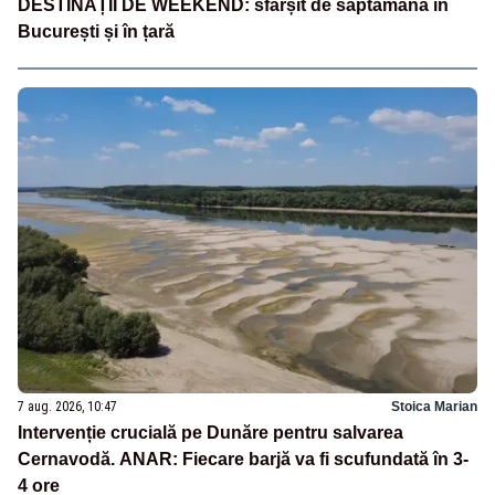
DESTINAȚII DE WEEKEND: sfârșit de săptămână în
București și în țară
7 aug. 2026, 10:47
Stoica Marian
Intervenție crucială pe Dunăre pentru salvarea
Cernavodă. ANAR: Fiecare barjă va fi scufundată în 3-
4 ore