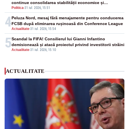
continue consolidarea stabilității economice și
Politica
-
31 iul. 2026, 15:51
financiare
4
Peluza Nord, mesaj fără menajamente pentru conducerea
FCSB după eliminarea rușinoasă din Conference League
Actualitate
-
31 iul. 2026, 15:54
5
Scandal la FIFA! Consilierul lui Gianni Infantino
demisionează și atacă proiectul privind investitorii străini
Actualitate
-
31 iul. 2026, 15:10
ACTUALITATE