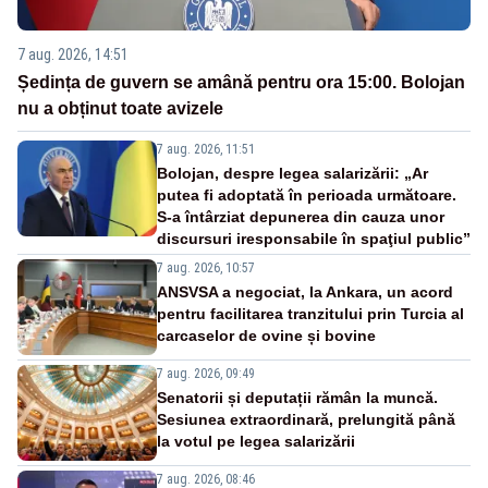
7 aug. 2026, 14:51
Ședința de guvern se amână pentru ora 15:00. Bolojan
nu a obținut toate avizele
7 aug. 2026, 11:51
Bolojan, despre legea salarizării: „Ar
putea fi adoptată în perioada următoare.
S-a întârziat depunerea din cauza unor
discursuri iresponsabile în spaţiul public”
7 aug. 2026, 10:57
ANSVSA a negociat, la Ankara, un acord
pentru facilitarea tranzitului prin Turcia al
carcaselor de ovine și bovine
7 aug. 2026, 09:49
Senatorii și deputații rămân la muncă.
Sesiunea extraordinară, prelungită până
la votul pe legea salarizării
7 aug. 2026, 08:46