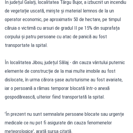
În județul Galați, localitatea Târgu Bujor, a izbucnit un incendiu
de vegetație uscată, miriște și material lemnos de la un
operator economic, pe aproximativ 50 de hectare, pe timpul
căruia o victimă cu arsuri de gradul II pe 15% din suprafața
corpului și patru persoane cu atac de panică au fost
transportate la spital.
În localitatea Jibou, județul Sălaj - din cauza vântului puternic
elemente de construcție de la mai multe imobile au fost
dislocate, în urma cărora șase autoturisme au fost avariate,
iar o persoană a rămas temporar blocată într-o anexă
gospodărească, ulterior fiind transportată la spital.
'În prezent nu sunt semnalate persoane blocate sau urgențe
medicale ce nu pot fi asigurate din cauza fenomenelor
meteorologice', arată sursa citată.