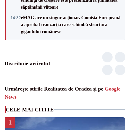
tendință de creștere este preconizată la jumătatea
săptămânii viitoare
eMAG are un singur acționar. Comisia Europeană
14:32
a aprobat tranzacția care schimbă structura
gigantului românesc
Distribuie articolul
Urmărește știrile Realitatea de Oradea și pe
Google
News
CELE MAI CITITE
1