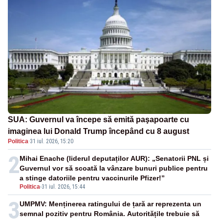
SUA: Guvernul va începe să emită paşapoarte cu
imaginea lui Donald Trump începând cu 8 august
Politica
·
31 iul. 2026, 15:20
2
Mihai Enache (liderul deputaților AUR): „Senatorii PNL și
Guvernul vor să scoată la vânzare bunuri publice pentru
a stinge datoriile pentru vaccinurile Pfizer!”
Politica
-
31 iul. 2026, 15:44
3
UMPMV: Menținerea ratingului de țară ar reprezenta un
semnal pozitiv pentru România. Autoritățile trebuie să