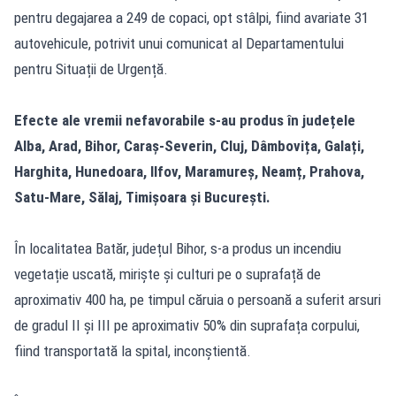
pentru degajarea a 249 de copaci, opt stâlpi, fiind avariate 31
autovehicule, potrivit unui comunicat al Departamentului
pentru Situații de Urgență.
Efecte ale vremii nefavorabile s-au produs în județele
Alba, Arad, Bihor, Caraș-Severin, Cluj, Dâmbovița, Galați,
Harghita, Hunedoara, Ilfov, Maramureș, Neamț, Prahova,
Satu-Mare, Sălaj, Timișoara și București.
În localitatea Batăr, județul Bihor, s-a produs un incendiu
vegetație uscată, miriște și culturi pe o suprafață de
aproximativ 400 ha, pe timpul căruia o persoană a suferit arsuri
de gradul II și III pe aproximativ 50% din suprafața corpului,
fiind transportată la spital, inconștientă.