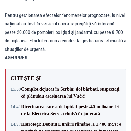
Pentru gestionarea efectelor fenomenelor prognozate, la nivel
național au fost în serviciul operativ pregătiți să intervină
peste 20.000 de pompieri, polițiști și jandarmi, cu peste 8.700
de mijloace. Efortul comun a condus la gestionarea eficientă a
situațiilor de urgență.
AGERPRES
CITEȘTE ȘI
Complot dejucat în Serbia: doi bărbați, suspectați
15:50
că plănuiau asasinarea lui Vučić
Directoarea care a delapidat peste 4,5 milioane lei
14:41
de la Electrica Serv - trimisă în judecată
Hidrologi: Debitul Dunării rămâne la 1.400 mc/s; o
14:37