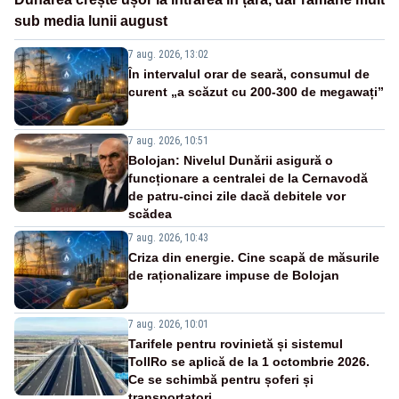
sub media lunii august
7 aug. 2026, 13:02
În intervalul orar de seară, consumul de
curent „a scăzut cu 200-300 de megawați”
7 aug. 2026, 10:51
Bolojan: Nivelul Dunării asigură o
funcționare a centralei de la Cernavodă
de patru-cinci zile dacă debitele vor
scădea
7 aug. 2026, 10:43
Criza din energie. Cine scapă de măsurile
de raționalizare impuse de Bolojan
7 aug. 2026, 10:01
Tarifele pentru rovinietă și sistemul
TollRo se aplică de la 1 octombrie 2026.
Ce se schimbă pentru șoferi și
transportatori