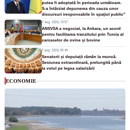
putea fi adoptată în perioada următoare.
S-a întârziat depunerea din cauza unor
discursuri iresponsabile în spaţiul public”
7 aug. 2026, 10:57
ANSVSA a negociat, la Ankara, un acord
pentru facilitarea tranzitului prin Turcia al
carcaselor de ovine și bovine
7 aug. 2026, 09:49
Senatorii și deputații rămân la muncă.
Sesiunea extraordinară, prelungită până
la votul pe legea salarizării
ECONOMIE