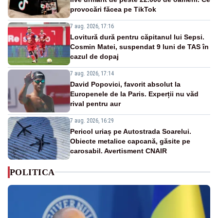
provocări făcea pe TikTok
7 aug. 2026, 17:16
Lovitură dură pentru căpitanul lui Sepsi.
Cosmin Matei, suspendat 9 luni de TAS în
cazul de dopaj
7 aug. 2026, 17:14
David Popovici, favorit absolut la
Europenele de la Paris. Experții nu văd
rival pentru aur
7 aug. 2026, 16:29
Pericol uriaș pe Autostrada Soarelui.
Obiecte metalice capcană, găsite pe
carosabil. Avertisment CNAIR
POLITICA