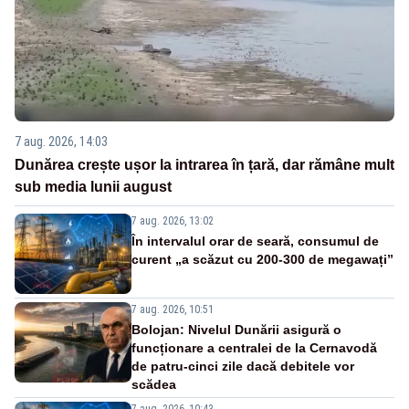
7 aug. 2026, 14:03
Dunărea crește ușor la intrarea în țară, dar rămâne mult
sub media lunii august
7 aug. 2026, 13:02
În intervalul orar de seară, consumul de
curent „a scăzut cu 200-300 de megawați”
7 aug. 2026, 10:51
Bolojan: Nivelul Dunării asigură o
funcționare a centralei de la Cernavodă
de patru-cinci zile dacă debitele vor
scădea
7 aug. 2026, 10:43