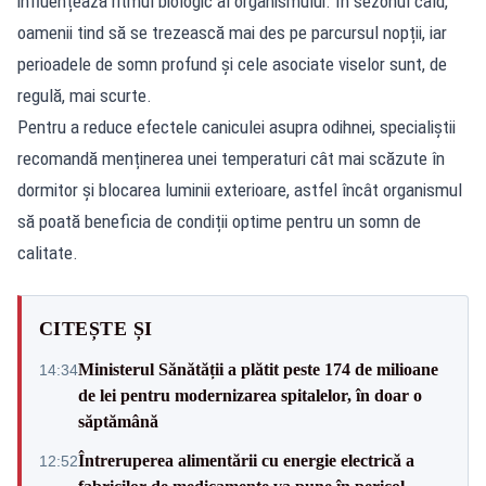
influențează ritmul biologic al organismului. În sezonul cald,
oamenii tind să se trezească mai des pe parcursul nopții, iar
perioadele de somn profund și cele asociate viselor sunt, de
regulă, mai scurte.
Pentru a reduce efectele caniculei asupra odihnei, specialiștii
recomandă menținerea unei temperaturi cât mai scăzute în
dormitor și blocarea luminii exterioare, astfel încât organismul
să poată beneficia de condiții optime pentru un somn de
calitate.
CITEȘTE ȘI
Ministerul Sănătății a plătit peste 174 de milioane
14:34
de lei pentru modernizarea spitalelor, în doar o
săptămână
Întreruperea alimentării cu energie electrică a
12:52