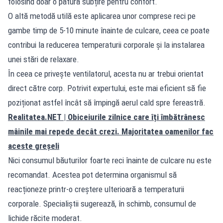
folosind doar o pătură subțire pentru confort.
O altă metodă utilă este aplicarea unor comprese reci pe
gambe timp de 5-10 minute înainte de culcare, ceea ce poate
contribui la reducerea temperaturii corporale și la instalarea
unei stări de relaxare.
În ceea ce privește ventilatorul, acesta nu ar trebui orientat
direct către corp. Potrivit expertului, este mai eficient să fie
poziționat astfel încât să împingă aerul cald spre fereastră.
Realitatea.NET
| Obiceiurile zilnice care îți îmbătrânesc
mâinile mai repede decât crezi. Majoritatea oamenilor fac
aceste greșeli
Nici consumul băuturilor foarte reci înainte de culcare nu este
recomandat. Acestea pot determina organismul să
reacționeze printr-o creștere ulterioară a temperaturii
corporale. Specialiștii sugerează, în schimb, consumul de
lichide răcite moderat.