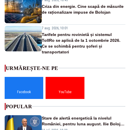
Criza din energie. Cine scapă de măsurile
de raționalizare impuse de Bolojan
7 aug. 2026, 10:01
Tarifele pentru rovinietă și sistemul
TollRo se aplică de la 1 octombrie 2026.
Ce se schimbă pentru șoferi și
transportatori
URMĂREȘTE-NE PE
Facebook
YouTube
POPULAR
Stare de alertă energetică la nivelul
României, pentru luna august. Ilie Bolojan
a anunțat importuri și posibile restricții –