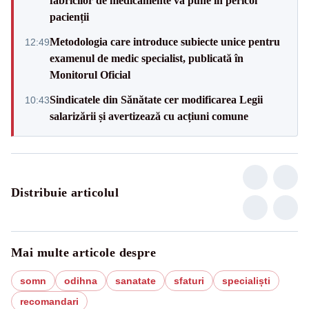
fabricilor de medicamente va pune în pericol
pacienții
Metodologia care introduce subiecte unice pentru
12:49
examenul de medic specialist, publicată în
Monitorul Oficial
Sindicatele din Sănătate cer modificarea Legii
10:43
salarizării și avertizează cu acțiuni comune
Distribuie articolul
Mai multe articole despre
somn
odihna
sanatate
sfaturi
specialiști
recomandari