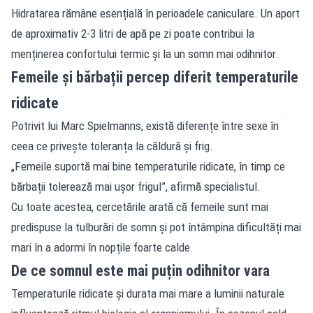
Hidratarea rămâne esențială în perioadele caniculare. Un aport
de aproximativ 2-3 litri de apă pe zi poate contribui la
menținerea confortului termic și la un somn mai odihnitor.
Femeile și bărbații percep diferit temperaturile
ridicate
Potrivit lui Marc Spielmanns, există diferențe între sexe în
ceea ce privește toleranța la căldură și frig.
„Femeile suportă mai bine temperaturile ridicate, în timp ce
bărbații tolerează mai ușor frigul”, afirmă specialistul.
Cu toate acestea, cercetările arată că femeile sunt mai
predispuse la tulburări de somn și pot întâmpina dificultăți mai
mari în a adormi în nopțile foarte calde.
De ce somnul este mai puțin odihnitor vara
Temperaturile ridicate și durata mai mare a luminii naturale