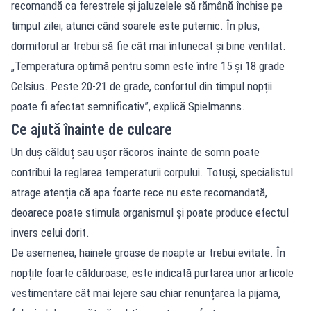
recomandă ca ferestrele și jaluzelele să rămână închise pe
timpul zilei, atunci când soarele este puternic. În plus,
dormitorul ar trebui să fie cât mai întunecat și bine ventilat.
„Temperatura optimă pentru somn este între 15 și 18 grade
Celsius. Peste 20-21 de grade, confortul din timpul nopții
poate fi afectat semnificativ”, explică Spielmanns.
Ce ajută înainte de culcare
Un duș călduț sau ușor răcoros înainte de somn poate
contribui la reglarea temperaturii corpului. Totuși, specialistul
atrage atenția că apa foarte rece nu este recomandată,
deoarece poate stimula organismul și poate produce efectul
invers celui dorit.
De asemenea, hainele groase de noapte ar trebui evitate. În
nopțile foarte călduroase, este indicată purtarea unor articole
vestimentare cât mai lejere sau chiar renunțarea la pijama,