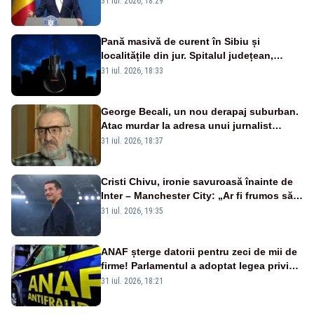
31 iul. 2026, 18:29
VIDEO
Pană masivă de curent în Sibiu și
localitățile din jur. Spitalul județean,
semafoarele, rețelele de telefonie, grav
31 iul. 2026, 18:33
afectate
George Becali, un nou derapaj suburban.
Atac murdar la adresa unui jurnalist
sportiv – AUDIO
31 iul. 2026, 18:37
Cristi Chivu, ironie savuroasă înainte de
Inter – Manchester City: „Ar fi frumos să
mai cumpărați și de la noi”
31 iul. 2026, 19:35
ANAF șterge datorii pentru zeci de mii de
firme! Parlamentul a adoptat legea privind
amnistia fiscală
31 iul. 2026, 18:21