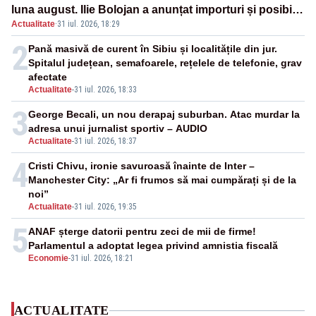
luna august. Ilie Bolojan a anunțat importuri și posibile
Actualitate
·
31 iul. 2026, 18:29
restricții – VIDEO
2
Pană masivă de curent în Sibiu și localitățile din jur.
Spitalul județean, semafoarele, rețelele de telefonie, grav
afectate
Actualitate
-
31 iul. 2026, 18:33
3
George Becali, un nou derapaj suburban. Atac murdar la
adresa unui jurnalist sportiv – AUDIO
Actualitate
-
31 iul. 2026, 18:37
4
Cristi Chivu, ironie savuroasă înainte de Inter –
Manchester City: „Ar fi frumos să mai cumpărați și de la
noi”
Actualitate
-
31 iul. 2026, 19:35
5
ANAF șterge datorii pentru zeci de mii de firme!
Parlamentul a adoptat legea privind amnistia fiscală
Economie
-
31 iul. 2026, 18:21
ACTUALITATE