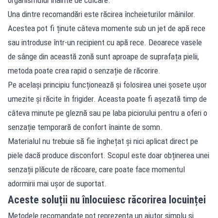
Una dintre recomandări este răcirea încheieturilor mâinilor.
Acestea pot fi ținute câteva momente sub un jet de apă rece
sau introduse într-un recipient cu apă rece. Deoarece vasele
de sânge din această zonă sunt aproape de suprafața pielii,
metoda poate crea rapid o senzație de răcorire.
Pe același principiu funcționează și folosirea unei șosete ușor
umezite și răcite în frigider. Aceasta poate fi așezată timp de
câteva minute pe gleznă sau pe laba piciorului pentru a oferi o
senzație temporară de confort înainte de somn.
Materialul nu trebuie să fie înghețat și nici aplicat direct pe
piele dacă produce disconfort. Scopul este doar obținerea unei
senzații plăcute de răcoare, care poate face momentul
adormirii mai ușor de suportat.
Aceste soluții nu înlocuiesc răcorirea locuinței
Metodele recomandate pot reprezenta un ajutor simplu și