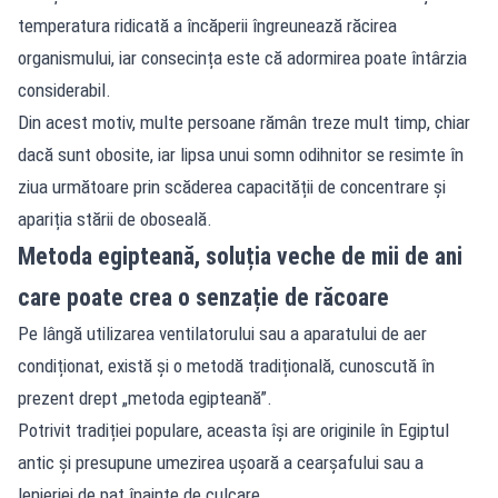
temperatura ridicată a încăperii îngreunează răcirea
organismului, iar consecința este că adormirea poate întârzia
considerabil.
Din acest motiv, multe persoane rămân treze mult timp, chiar
dacă sunt obosite, iar lipsa unui somn odihnitor se resimte în
ziua următoare prin scăderea capacității de concentrare și
apariția stării de oboseală.
Metoda egipteană, soluția veche de mii de ani
care poate crea o senzație de răcoare
Pe lângă utilizarea ventilatorului sau a aparatului de aer
condiționat, există și o metodă tradițională, cunoscută în
prezent drept „metoda egipteană”.
Potrivit tradiției populare, aceasta își are originile în Egiptul
antic și presupune umezirea ușoară a cearșafului sau a
lenjeriei de pat înainte de culcare.