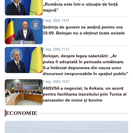
„România este într-o situație de forță
majoră”
7 aug. 2026, 14:51
Ședința de guvern se amână pentru ora
15:00. Bolojan nu a obținut toate avizele
7 aug. 2026, 11:51
Bolojan, despre legea salarizării: „Ar
putea fi adoptată în perioada următoare.
S-a întârziat depunerea din cauza unor
discursuri iresponsabile în spaţiul public”
7 aug. 2026, 10:57
ANSVSA a negociat, la Ankara, un acord
pentru facilitarea tranzitului prin Turcia al
carcaselor de ovine și bovine
ECONOMIE