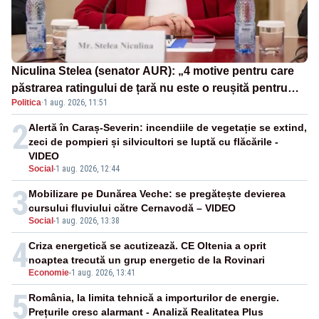
Niculina Stelea (senator AUR): „4 motive pentru care
păstrarea ratingului de țară nu este o reușită pentru
Politica
·
1 aug. 2026, 11:51
Guvernul Bolojan”
2
Alertă în Caraș-Severin: incendiile de vegetație se extind,
zeci de pompieri și silvicultori se luptă cu flăcările -
VIDEO
Social
-
1 aug. 2026, 12:44
3
Mobilizare pe Dunărea Veche: se pregătește devierea
cursului fluviului către Cernavodă – VIDEO
Social
-
1 aug. 2026, 13:38
4
Criza energetică se acutizează. CE Oltenia a oprit
noaptea trecută un grup energetic de la Rovinari
Economie
-
1 aug. 2026, 13:41
5
România, la limita tehnică a importurilor de energie.
Prețurile cresc alarmant - Analiză Realitatea Plus