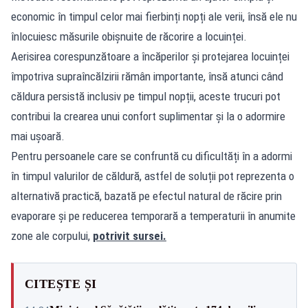
economic în timpul celor mai fierbinți nopți ale verii, însă ele nu
înlocuiesc măsurile obișnuite de răcorire a locuinței.
Aerisirea corespunzătoare a încăperilor și protejarea locuinței
împotriva supraîncălzirii rămân importante, însă atunci când
căldura persistă inclusiv pe timpul nopții, aceste trucuri pot
contribui la crearea unui confort suplimentar și la o adormire
mai ușoară.
Pentru persoanele care se confruntă cu dificultăți în a adormi
în timpul valurilor de căldură, astfel de soluții pot reprezenta o
alternativă practică, bazată pe efectul natural de răcire prin
evaporare și pe reducerea temporară a temperaturii în anumite
zone ale corpului,
potrivit sursei.
CITEȘTE ȘI