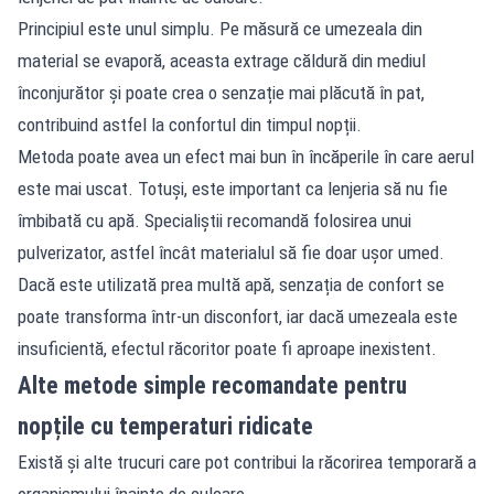
Principiul este unul simplu. Pe măsură ce umezeala din
material se evaporă, aceasta extrage căldură din mediul
înconjurător și poate crea o senzație mai plăcută în pat,
contribuind astfel la confortul din timpul nopții.
Metoda poate avea un efect mai bun în încăperile în care aerul
este mai uscat. Totuși, este important ca lenjeria să nu fie
îmbibată cu apă. Specialiștii recomandă folosirea unui
pulverizator, astfel încât materialul să fie doar ușor umed.
Dacă este utilizată prea multă apă, senzația de confort se
poate transforma într-un disconfort, iar dacă umezeala este
insuficientă, efectul răcoritor poate fi aproape inexistent.
Alte metode simple recomandate pentru
nopțile cu temperaturi ridicate
Există și alte trucuri care pot contribui la răcorirea temporară a
organismului înainte de culcare.