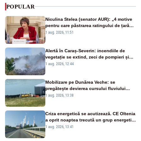
POPULAR
Niculina Stelea (senator AUR): „4 motive
pentru care păstrarea ratingului de țară
nu este o reușită pentru Guvernul
1 aug. 2026, 11:51
Bolojan”
Alertă în Caraș-Severin: incendiile de
vegetație se extind, zeci de pompieri și
silvicultori se luptă cu flăcările - VIDEO
1 aug. 2026, 12:44
Mobilizare pe Dunărea Veche: se
pregătește devierea cursului fluviului
către Cernavodă – VIDEO
1 aug. 2026, 13:38
Criza energetică se acutizează. CE Oltenia
a oprit noaptea trecută un grup energetic
de la Rovinari
1 aug. 2026, 13:41