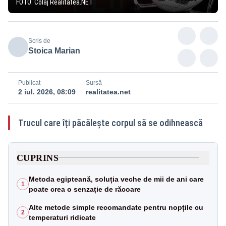
FOTO: Colaj Realitatea.NET
Scris de
Stoica Marian
Publicat
Sursă
2 iul. 2026, 08:09
realitatea.net
Trucul care îți păcălește corpul să se odihnească
CUPRINS
Metoda egipteană, soluția veche de mii de ani care
1
poate crea o senzație de răcoare
Alte metode simple recomandate pentru nopțile cu
2
temperaturi ridicate