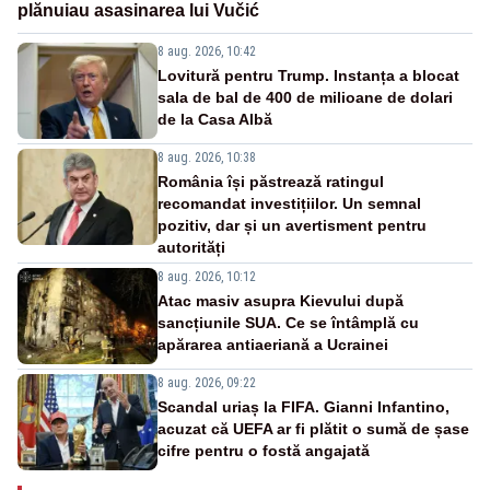
plănuiau asasinarea lui Vučić
8 aug. 2026, 10:42
Lovitură pentru Trump. Instanța a blocat
sala de bal de 400 de milioane de dolari
de la Casa Albă
8 aug. 2026, 10:38
România își păstrează ratingul
recomandat investițiilor. Un semnal
pozitiv, dar și un avertisment pentru
autorități
8 aug. 2026, 10:12
Atac masiv asupra Kievului după
sancțiunile SUA. Ce se întâmplă cu
apărarea antiaeriană a Ucrainei
8 aug. 2026, 09:22
Scandal uriaș la FIFA. Gianni Infantino,
acuzat că UEFA ar fi plătit o sumă de șase
cifre pentru o fostă angajată