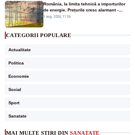
România, la limita tehnică a importurilor
de energie. Prețurile cresc alarmant -
Analiză Realitatea Plus
1 aug. 2026, 11:36
CATEGORII POPULARE
Actualitate
Politica
Economie
Social
Sport
Sanatate
MAI MULTE ȘTIRI DIN
SANATATE