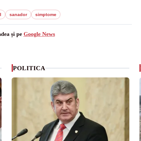
l
sanador
simptome
adea și pe
Google News
POLITICA