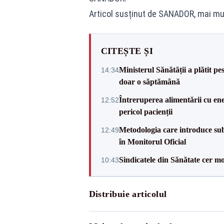
Articol susținut de SANADOR, mai mul
CITEȘTE ȘI
Ministerul Sănătății a plătit pe
14:34
doar o săptămână
Întreruperea alimentării cu ene
12:52
pericol pacienții
Metodologia care introduce sub
12:49
în Monitorul Oficial
Sindicatele din Sănătate cer mo
10:43
Distribuie articolul