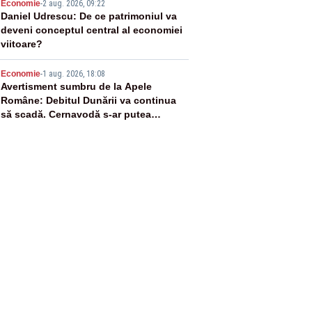
4
Economie
-
2 aug. 2026, 09:22
Daniel Udrescu: De ce patrimoniul va
deveni conceptul central al economiei
viitoare?
5
Economie
-
1 aug. 2026, 18:08
Avertisment sumbru de la Apele
Române: Debitul Dunării va continua
să scadă. Cernavodă s-ar putea
închide în 4 zile