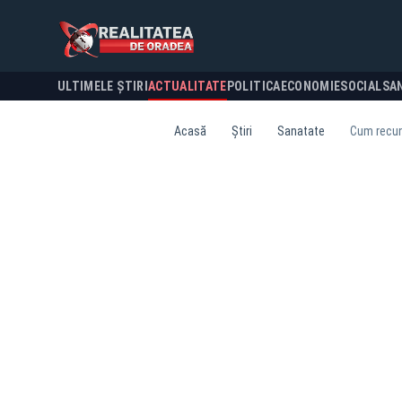
ULTIMELE ȘTIRI
ACTUALITATE
POLITICA
ECONOMIE
SOCIAL
SA
Acasă
Știri
Sanatate
Cum recuno