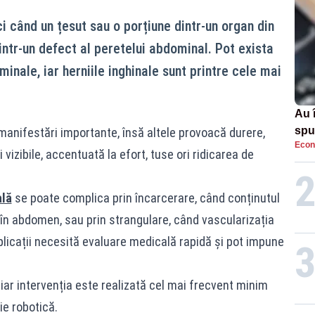
i când un țesut sau o porțiune dintr-un organ din
ntr-un defect al peretelui abdominal. Pot exista
minale, iar herniile inghinale sunt printre cele mai
Au 
spu
manifestări importante, însă altele provoacă durere,
Econ
pas
vizibile, accentuată la efort, tuse ori ridicarea de
ală
se poate complica prin încarcerare, când conținutul
 în abdomen, sau prin strangulare, când vascularizația
licații necesită evaluare medicală rapidă și pot impune
 iar intervenția este realizată cel mai frecvent minim
ie robotică.