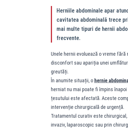
Herniile abdominale apar atunc
cavitatea abdominală trece pri
mai multe tipuri de hernii abdo
frecvente.
Unele hernii evoluează o vreme fără 
disconfort sau apariția unei umflături 
greutăți.
În anumite situații, o
hernie abdomin
herniat nu mai poate fi împins înapoi
țesutului este afectată. Aceste comp
intervenție chirurgicală de urgență.
Tratamentul curativ este chirurgical,
invaziv, laparoscopic sau prin chirurg