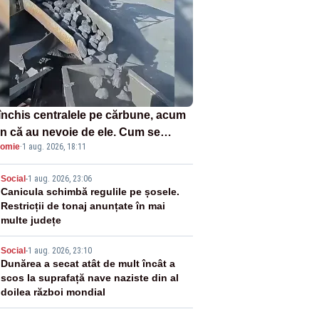
închis centralele pe cărbune, acum
n că au nevoie de ele. Cum se
omie
·
1 aug. 2026, 18:11
ează vina în plină criză energetică
2
Social
-
1 aug. 2026, 23:06
Canicula schimbă regulile pe șosele.
Restricții de tonaj anunțate în mai
multe județe
3
Social
-
1 aug. 2026, 23:10
Dunărea a secat atât de mult încât a
scos la suprafață nave naziste din al
doilea război mondial