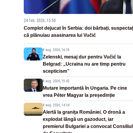
24 feb. 2026, 15:50
Complot dejucat în Serbia: doi bărbați, suspectaț
că plănuiau asasinarea lui Vučić
8 aug. 2026, 16:39
Zelenski, mesaj dur pentru Vučić la
Belgrad: „Ucraina nu are timp pentru
scepticism”
8 aug. 2026, 15:42
Mutare importantă în Ungaria. Pe cine
vrea Péter Magyar la președinție
8 aug. 2026, 14:34
Alertă la granița României. O dronă a
explodat lângă un gazoduct, iar
premierul Bulgariei a convocat Consiliul