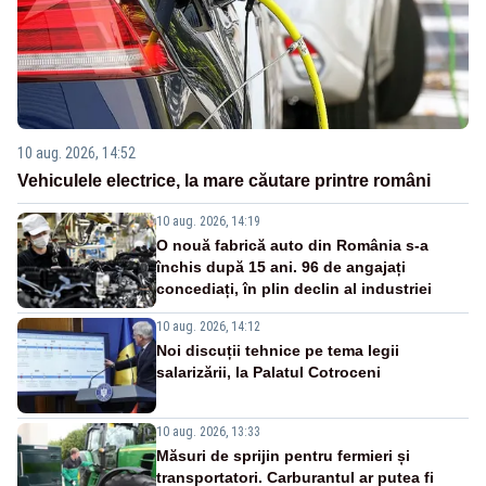
10 aug. 2026, 14:52
Vehiculele electrice, la mare căutare printre români
10 aug. 2026, 14:19
O nouă fabrică auto din România s-a
închis după 15 ani. 96 de angajați
concediați, în plin declin al industriei
10 aug. 2026, 14:12
Noi discuții tehnice pe tema legii
salarizării, la Palatul Cotroceni
10 aug. 2026, 13:33
Măsuri de sprijin pentru fermieri și
transportatori. Carburantul ar putea fi