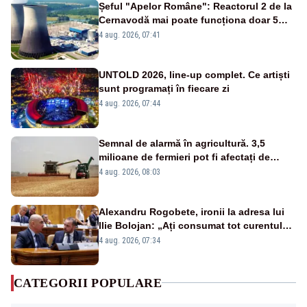
Șeful "Apelor Române": Reactorul 2 de la
Cernavodă mai poate funcționa doar 5
zile
4 aug. 2026, 07:41
UNTOLD 2026, line-up complet. Ce artiști
sunt programați în fiecare zi
4 aug. 2026, 07:44
Semnal de alarmă în agricultură. 3,5
milioane de fermieri pot fi afectați de
strategia pentru conservarea
4 aug. 2026, 08:03
biodiversității
Alexandru Rogobete, ironii la adresa lui
Ilie Bolojan: „Ați consumat tot curentul
urmărind șobolani imaginari”
4 aug. 2026, 07:34
CATEGORII POPULARE