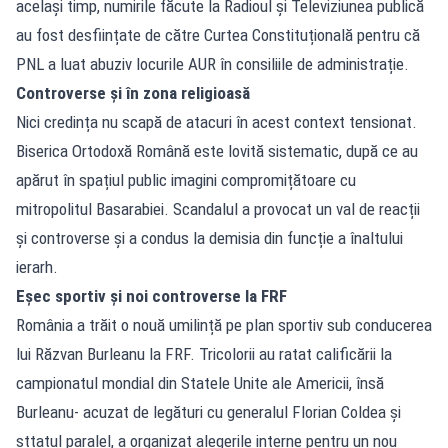
același timp, numirile făcute la Radioul și Televiziunea publică
au fost desființate de către Curtea Constituțională pentru că
PNL a luat abuziv locurile AUR în consiliile de administrație.
Controverse și în zona religioasă
Nici credința nu scapă de atacuri în acest context tensionat.
Biserica Ortodoxă Română este lovită sistematic, după ce au
apărut în spațiul public imagini compromițătoare cu
mitropolitul Basarabiei. Scandalul a provocat un val de reacții
și controverse și a condus la demisia din funcție a înaltului
ierarh.
Eșec sportiv și noi controverse la FRF
România a trăit o nouă umilință pe plan sportiv sub conducerea
lui Răzvan Burleanu la FRF. Tricolorii au ratat calificării la
campionatul mondial din Statele Unite ale Americii, însă
Burleanu- acuzat de legături cu generalul Florian Coldea și
sttatul paralel, a organizat alegerile interne pentru un nou