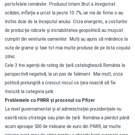
portofelele românilor. Produsul Intern Brut a înregistrat
scăderi, inflația a urcat la peste 10.7%, iar mii de firme s-au
închis doar de la începutul anului. Criza energetic, a costurilor
de producție ridicate și instabilitatea geopolitică au mușcat
cumplit din veniturile oamenilor. Mulți au ajuns să mănânce la
suta de grame și taie tot mai multe produse de pe lista coșului
zilnic.
Cele 3 trei agenții de rating de țară cataloghează România la
perspectivă negativă, la un pas de faliment. Mai mult, criza
politică prelungită a crescut riscul ca țara noastă să fie
trecută la categoria junk.
Problemele cu PNRR și procesul cu Pfizer
La nivel guvernamental și al administrației prezidențiale nu
există nicio strategie sau plan de țară. România a pierdut până
acum aproape 500 de milioane de euro din PNRR, iar multe
jaloane sunt greu de atins pentru a absorbi banii europeni care