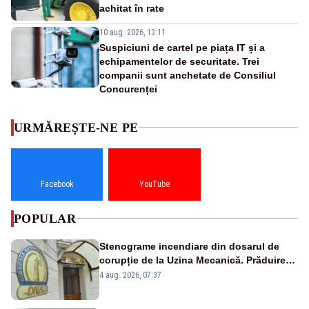
achitat în rate
10 aug. 2026, 13:11
Suspiciuni de cartel pe piața IT și a
echipamentelor de securitate. Trei
companii sunt anchetate de Consiliul
Concurenței
URMĂREȘTE-NE PE
Facebook
YouTube
POPULAR
Stenograme incendiare din dosarul de
corupție de la Uzina Mecanică. Prăduirea
banilor din programul SAFE, interceptată
4 aug. 2026, 07:37
de DNA