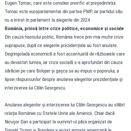
Eugen Tomac, care este consilier onorific al președintelui.
Tomac este europarlamentar din partea PMP, iar partidul său
nu a intrat în parlament la alegerile din 2024.
România, prinsă între crize politice, economice și sociale
Din cauza haosului politic, România trece prin mai multe crize
suprapuse, după ce alegerile prezidențiale au fost anulate.
Degringolada economică a fost accentuată de războaiele care
au devastat lumea, iar criza socială s-a aprofundat din cauza
sărăciei pe care Bolojan și gașca sa au impus-o poporului, a
lipsei răspunsurilor despre anularea alegerilor prezidențiale și
interzicerea lui Călin Georgescu.
Anularea alegerilor și interzicerea lui Călin Georgescu au slăbit
relația României cu Statele Unite ale Americii. Chiar dacă
Nicușor Dan a participat la summit-ul păcii organizat de
Donald Trump și România a ajutat armata americană în