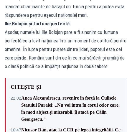
mandat chiar înainte de barajul cu Turcia pentru a putea evita
răspunderea pentru eșecul naționalei mari.
Ilie Bolojan și furtuna perfectă
Așadar, numele lui Ilie Bolojan pare a fi sinonim cu furtuna
perfectă ce a lovit națiunea într-un moment de cotitură pentru
omenire. În lupta pentru putere dintre lideri, poporul este cel
care pierde. Românii sunt din ce în ce mai sărăciți și umiliți de
o clasă politică ce a împărțit națiunea în două tabere.
CITEȘTE ȘI
Anca Alexandrescu, revenire în forță la Culisele
22:02
Statului Paralel: „Nu voi intra în corul celor care,
în mod abject și mizerabil, îl atacă pe Călin
Georgescu.”
Nicușor Dan, atac la CCR pe legea integrității. Ce
16:47