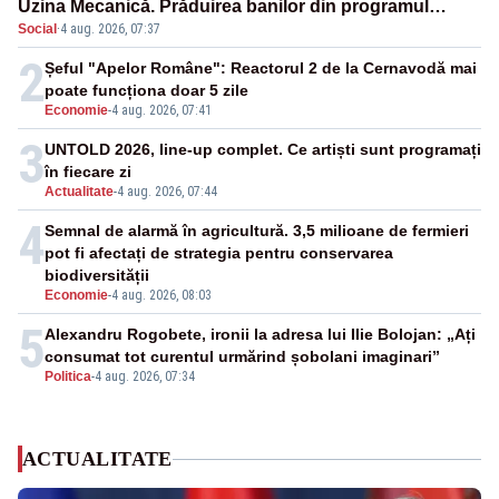
Uzina Mecanică. Prăduirea banilor din programul
Social
·
4 aug. 2026, 07:37
SAFE, interceptată de DNA
2
Șeful "Apelor Române": Reactorul 2 de la Cernavodă mai
poate funcționa doar 5 zile
Economie
-
4 aug. 2026, 07:41
3
UNTOLD 2026, line-up complet. Ce artiști sunt programați
în fiecare zi
Actualitate
-
4 aug. 2026, 07:44
4
Semnal de alarmă în agricultură. 3,5 milioane de fermieri
pot fi afectați de strategia pentru conservarea
biodiversității
Economie
-
4 aug. 2026, 08:03
5
Alexandru Rogobete, ironii la adresa lui Ilie Bolojan: „Ați
consumat tot curentul urmărind șobolani imaginari”
Politica
-
4 aug. 2026, 07:34
ACTUALITATE