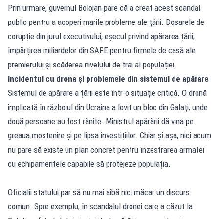
Prin urmare, guvernul Bolojan pare că a creat acest scandal
public pentru a acoperi marile probleme ale țării. Dosarele de
corupție din jurul executivului, eșecul privind apărarea țării,
împărțirea miliardelor din SAFE pentru firmele de casă ale
premierului și scăderea nivelului de trai al populației.
Incidentul cu drona și problemele din sistemul de apărare
Sistemul de apărare a țării este într-o situație critică. O dronă
implicată în războiul din Ucraina a lovit un bloc din Galați, unde
două persoane au fost rănite. Ministrul apărării dă vina pe
greaua moștenire și pe lipsa investițiilor. Chiar și așa, nici acum
nu pare să existe un plan concret pentru înzestrarea armatei
cu echipamentele capabile să protejeze populația.
Oficialii statului par să nu mai aibă nici măcar un discurs
comun. Spre exemplu, în scandalul dronei care a căzut la