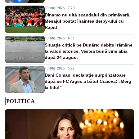
10 aug. 2026, 17:20
Dinamo nu uită scandalul din primăvară.
Mesajul postat înaintea derby-ului cu
Rapid
10 aug. 2026, 16:31
Situație critică pe Dunăre: debitul rămâne
la valori istorice. Vestea bună vine abia
după 24 august
10 aug. 2026, 15:22
Dani Coman, declarație surprinzătoare
după ce FC Argeș a bătut Craiova: „Merg
la titlu!”
POLITICA