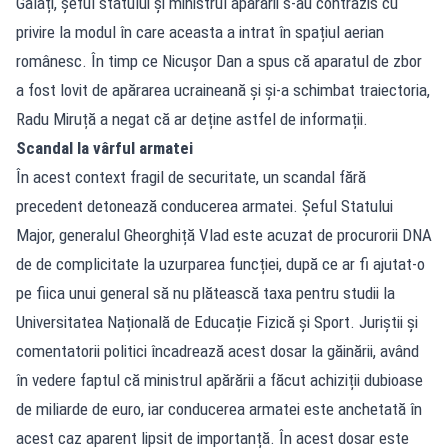
Galați, șeful statului și ministrul apărării s-au contrazis cu
privire la modul în care aceasta a intrat în spațiul aerian
românesc. În timp ce Nicușor Dan a spus că aparatul de zbor
a fost lovit de apărarea ucraineană și și-a schimbat traiectoria,
Radu Miruță a negat că ar deține astfel de informații.
Scandal la vârful armatei
În acest context fragil de securitate, un scandal fără
precedent detonează conducerea armatei. Șeful Statului
Major, generalul Gheorghiță Vlad este acuzat de procurorii DNA
de de complicitate la uzurparea funcției, după ce ar fi ajutat-o
pe fiica unui general să nu plătească taxa pentru studii la
Universitatea Națională de Educație Fizică și Sport. Juriștii și
comentatorii politici încadrează acest dosar la găinării, având
în vedere faptul că ministrul apărării a făcut achiziții dubioase
de miliarde de euro, iar conducerea armatei este anchetată în
acest caz aparent lipsit de importanță. În acest dosar este