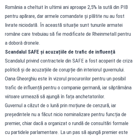
România a cheltuit în ultimii ani aproape 2,5% la sută din PIB
pentru apărare, dar armele comandate și plătite nu au fost
livrate niciodată. În această situație sunt tunurile armatei
române care trebuiau să fie modificate de Rheinmetall pentru
a doborâ dronele.
Scandalul SAFE și acuzațiile de trafic de influență
Scandalul privind contractele din SAFE a fost acoperit de criza
politică și de acuzațiile de corupție din interiorul guvernului.
Oana Gheorghiu este în vizorul procurorilor pentru un posibil
trafic de influență pentru o companie germană, iar săptămâna
viitoare urmează să ajungă în fața anchetatorilor.
Guvernul a căzut de o lună prin moțiune de cenzură, iar
președintele nu a făcut nicio nominalizare pentru funcția de
premier, chiar dacă a organizat o rundă de consultări formale
cu partidele parlamentare. La un pas să ajungă premier este