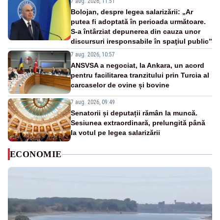
7 aug. 2026, 11:51
Bolojan, despre legea salarizării: „Ar
putea fi adoptată în perioada următoare.
S-a întârziat depunerea din cauza unor
discursuri iresponsabile în spaţiul public”
7 aug. 2026, 10:57
ANSVSA a negociat, la Ankara, un acord
pentru facilitarea tranzitului prin Turcia al
carcaselor de ovine și bovine
7 aug. 2026, 09:49
Senatorii și deputații rămân la muncă.
Sesiunea extraordinară, prelungită până
la votul pe legea salarizării
ECONOMIE