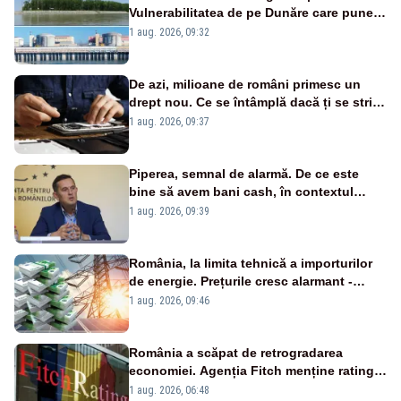
Vulnerabilitatea de pe Dunăre care pune
în pericol Centrala Cernavodă era
1 aug. 2026, 09:32
cunoscută de pe vremea lui Ceaușescu
De azi, milioane de români primesc un
drept nou. Ce se întâmplă dacă ți se strică
un produs
1 aug. 2026, 09:37
Piperea, semnal de alarmă. De ce este
bine să avem bani cash, în contextul
alertei energetice?
1 aug. 2026, 09:39
România, la limita tehnică a importurilor
de energie. Prețurile cresc alarmant -
Analiză Realitatea Plus
1 aug. 2026, 09:46
România a scăpat de retrogradarea
economiei. Agenția Fitch menține ratingul
„BBB-” cu perspectivă negativă
1 aug. 2026, 06:48