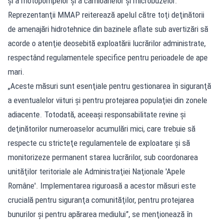
şi a motopompelor şi a camioanelor şi microbuzelor.
Reprezentanţii MMAP reiterează apelul către toţi deţinătorii
de amenajări hidrotehnice din bazinele aflate sub avertizări să
acorde o atenţie deosebită exploatării lucrărilor administrate,
respectând regulamentele specifice pentru perioadele de ape
mari.
„Aceste măsuri sunt esenţiale pentru gestionarea în siguranţă
a eventualelor viituri şi pentru protejarea populaţiei din zonele
adiacente. Totodată, aceeaşi responsabilitate revine şi
deţinătorilor numeroaselor acumulări mici, care trebuie să
respecte cu stricteţe regulamentele de exploatare şi să
monitorizeze permanent starea lucrărilor, sub coordonarea
unităţilor teritoriale ale Administraţiei Naţionale 'Apele
Române'. Implementarea riguroasă a acestor măsuri este
crucială pentru siguranţa comunităţilor, pentru protejarea
bunurilor şi pentru apărarea mediului”, se menţionează în