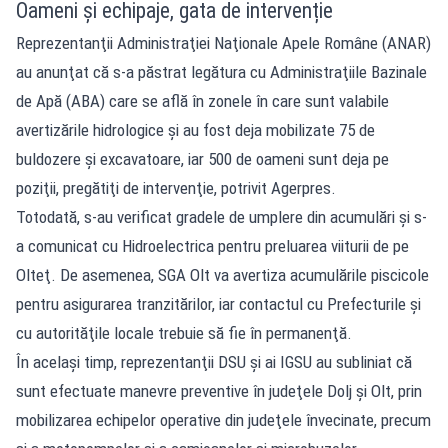
Oameni și echipaje, gata de intervenție
Reprezentanţii Administraţiei Naţionale Apele Române (ANAR)
au anunţat că s-a păstrat legătura cu Administraţiile Bazinale
de Apă (ABA) care se află în zonele în care sunt valabile
avertizările hidrologice şi au fost deja mobilizate 75 de
buldozere şi excavatoare, iar 500 de oameni sunt deja pe
poziţii, pregătiţi de intervenţie, potrivit Agerpres.
Totodată, s-au verificat gradele de umplere din acumulări şi s-
a comunicat cu Hidroelectrica pentru preluarea viiturii de pe
Olteţ. De asemenea, SGA Olt va avertiza acumulările piscicole
pentru asigurarea tranzitărilor, iar contactul cu Prefecturile şi
cu autorităţile locale trebuie să fie în permanenţă.
În acelaşi timp, reprezentanţii DSU şi ai IGSU au subliniat că
sunt efectuate manevre preventive în judeţele Dolj şi Olt, prin
mobilizarea echipelor operative din judeţele învecinate, precum