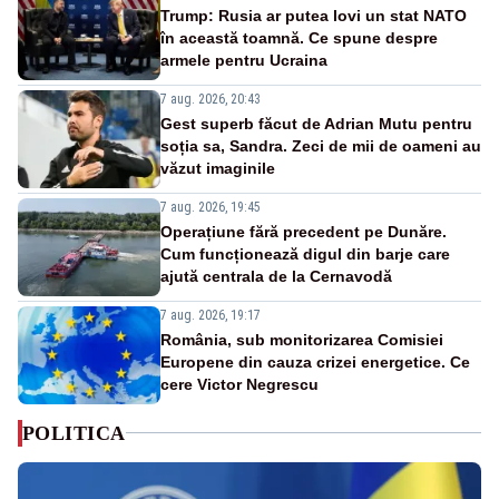
Trump: Rusia ar putea lovi un stat NATO
în această toamnă. Ce spune despre
armele pentru Ucraina
7 aug. 2026, 20:43
Gest superb făcut de Adrian Mutu pentru
soția sa, Sandra. Zeci de mii de oameni au
văzut imaginile
7 aug. 2026, 19:45
Operațiune fără precedent pe Dunăre.
Cum funcționează digul din barje care
ajută centrala de la Cernavodă
7 aug. 2026, 19:17
România, sub monitorizarea Comisiei
Europene din cauza crizei energetice. Ce
cere Victor Negrescu
POLITICA