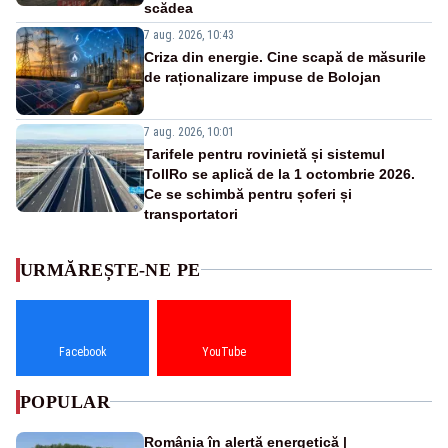
scădea
7 aug. 2026, 10:43
Criza din energie. Cine scapă de măsurile
de raționalizare impuse de Bolojan
7 aug. 2026, 10:01
Tarifele pentru rovinietă și sistemul
TollRo se aplică de la 1 octombrie 2026.
Ce se schimbă pentru șoferi și
transportatori
URMĂREȘTE-NE PE
Facebook
YouTube
POPULAR
România în alertă energetică |