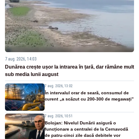
7 aug. 2026, 14:03
Dunărea crește ușor la intrarea în țară, dar rămâne mult
sub media lunii august
7 aug. 2026, 13:02
În intervalul orar de seară, consumul de
curent „a scăzut cu 200-300 de megawați”
7 aug. 2026, 10:51
Bolojan: Nivelul Dunării asigură o
funcționare a centralei de la Cernavodă
de patru-cinci zile dacă debitele vor