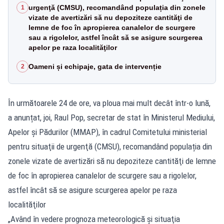
urgenţă (CMSU), recomandând populația din zonele
1
vizate de avertizări să nu depoziteze cantităţi de
lemne de foc în apropierea canalelor de scurgere
sau a rigolelor, astfel încât să se asigure scurgerea
apelor pe raza localităţilor
Oameni și echipaje, gata de intervenție
2
În următoarele 24 de ore, va ploua mai mult decât într-o lună,
a anunțat, joi, Raul Pop, secretar de stat în Ministerul Mediului,
Apelor şi Pădurilor (MMAP), în cadrul Comitetului ministerial
pentru situaţii de urgenţă (CMSU), recomandând populația din
zonele vizate de avertizări să nu depoziteze cantităţi de lemne
de foc în apropierea canalelor de scurgere sau a rigolelor,
astfel încât să se asigure scurgerea apelor pe raza
localităţilor
„Având în vedere prognoza meteorologică şi situaţia