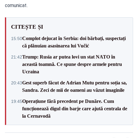
comunicat.
CITEȘTE ȘI
Complot dejucat în Serbia: doi bărbați, suspectați
15:50
că plănuiau asasinarea lui Vučić
Trump: Rusia ar putea lovi un stat NATO în
21:42
această toamnă. Ce spune despre armele pentru
Ucraina
Gest superb făcut de Adrian Mutu pentru soția sa,
20:43
Sandra. Zeci de mii de oameni au văzut imaginile
Operațiune fără precedent pe Dunăre. Cum
19:45
funcționează digul din barje care ajută centrala de
la Cernavodă