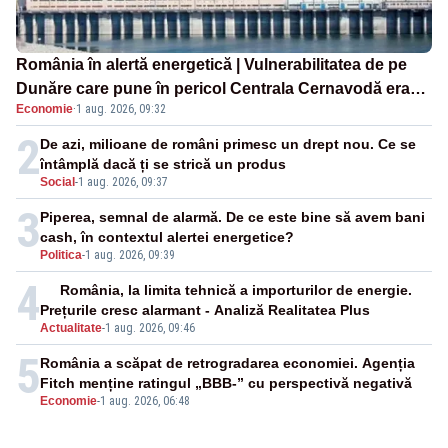
România în alertă energetică | Vulnerabilitatea de pe
Dunăre care pune în pericol Centrala Cernavodă era
Economie
·
1 aug. 2026, 09:32
cunoscută de pe vremea lui Ceaușescu
2
De azi, milioane de români primesc un drept nou. Ce se
întâmplă dacă ți se strică un produs
Social
-
1 aug. 2026, 09:37
3
Piperea, semnal de alarmă. De ce este bine să avem bani
cash, în contextul alertei energetice?
Politica
-
1 aug. 2026, 09:39
4
România, la limita tehnică a importurilor de energie.
Prețurile cresc alarmant - Analiză Realitatea Plus
Actualitate
-
1 aug. 2026, 09:46
5
România a scăpat de retrogradarea economiei. Agenția
Fitch menține ratingul „BBB-” cu perspectivă negativă
Economie
-
1 aug. 2026, 06:48