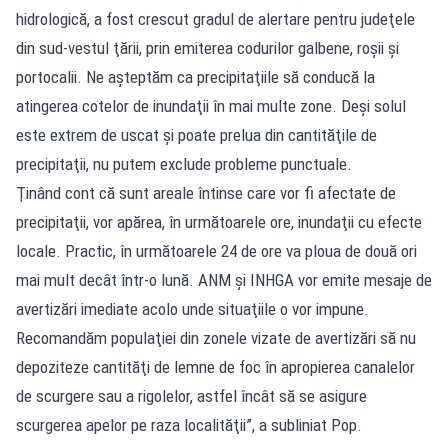
hidrologică, a fost crescut gradul de alertare pentru judeţele
din sud-vestul ţării, prin emiterea codurilor galbene, roşii şi
portocalii. Ne aşteptăm ca precipitaţiile să conducă la
atingerea cotelor de inundaţii în mai multe zone. Deşi solul
este extrem de uscat şi poate prelua din cantităţile de
precipitaţii, nu putem exclude probleme punctuale.
Ţinând cont că sunt areale întinse care vor fi afectate de
precipitaţii, vor apărea, în următoarele ore, inundaţii cu efecte
locale. Practic, în următoarele 24 de ore va ploua de două ori
mai mult decât într-o lună. ANM şi INHGA vor emite mesaje de
avertizări imediate acolo unde situaţiile o vor impune.
Recomandăm populaţiei din zonele vizate de avertizări să nu
depoziteze cantităţi de lemne de foc în apropierea canalelor
de scurgere sau a rigolelor, astfel încât să se asigure
scurgerea apelor pe raza localităţii”, a subliniat Pop.