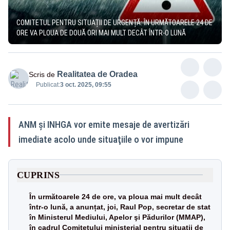
COMITETUL PENTRU SITUAȚII DE URGENȚĂ: ÎN URMĂTOARELE 24 DE
ORE VA PLOUA DE DOUĂ ORI MAI MULT DECÂT ÎNTR-O LUNĂ
Realitatea de Oradea
Scris de
Publicat:
3 oct. 2025, 09:55
ANM şi INHGA vor emite mesaje de avertizări
imediate acolo unde situaţiile o vor impune
CUPRINS
În următoarele 24 de ore, va ploua mai mult decât
într-o lună, a anunțat, joi, Raul Pop, secretar de stat
în Ministerul Mediului, Apelor şi Pădurilor (MMAP),
în cadrul Comitetului ministerial pentru situaţii de