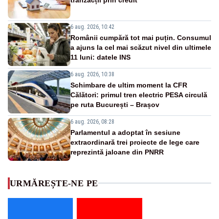
6 aug. 2026, 10:42
Românii cumpără tot mai puțin. Consumul
a ajuns la cel mai scăzut nivel din ultimele
11 luni: datele INS
6 aug. 2026, 10:38
Schimbare de ultim moment la CFR
Călători: primul tren electric PESA circulă
pe ruta București – Brașov
6 aug. 2026, 08:28
Parlamentul a adoptat în sesiune
extraordinară trei proiecte de lege care
reprezintă jaloane din PNRR
URMĂREȘTE-NE PE