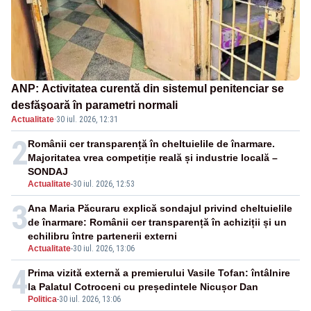
ANP: Activitatea curentă din sistemul penitenciar se
desfăşoară în parametri normali
Actualitate
·
30 iul. 2026, 12:31
2
Românii cer transparență în cheltuielile de înarmare.
Majoritatea vrea competiție reală și industrie locală –
SONDAJ
Actualitate
-
30 iul. 2026, 12:53
3
Ana Maria Păcuraru explică sondajul privind cheltuielile
de înarmare: Românii cer transparență în achiziții și un
echilibru între partenerii externi
Actualitate
-
30 iul. 2026, 13:06
4
Prima vizită externă a premierului Vasile Tofan: întâlnire
la Palatul Cotroceni cu președintele Nicușor Dan
Politica
-
30 iul. 2026, 13:06