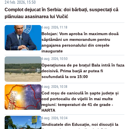
24 feb. 2026, 15:50
Complot dejucat în Serbia: doi bărbați, suspectați că
plănuiau asasinarea lui Vučić
6 aug. 2026, 11:18
Bolojan: Vom aproba în maximum două
săptămâni un memorandum pentru
angajarea personalului din creșele
inaugurate
6 aug. 2026, 10:50
Operațiunea de pe brațul Bala intră în faza
decisivă. Prima barjă ar putea fi
scufundată la ora 15:00
6 aug. 2026, 10:38
Cod roșu de caniculă în șapte județe și
cod portocaliu de vijelii în mai multe
regiuni: temperaturi de 41 de grade -
HARTA
6 aug. 2026, 10:34
Sindicatele din Educație, noi discuții la