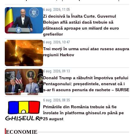
6 aug. 2026, 11:05
Zi decisivă la Înalta Curte. Guvernul
Bolojan află astăzi dacă trebuie să
plătească aproape un miliard de euro
grefierilor
6 aug. 2026, 10:47
Trei morți în urma unui atac rusesc asupra
regiunii Harkov
6 aug. 2026, 09:13
Donald Trump a răbufnit împotriva șefului
Pentagonului: președintele, enervat că i
s-ar fi ascuns penuria de rachete – SURSE
6 aug. 2026, 08:35
Primăriile din România trebuie să fie
înrolate în platforma ghiseul.ro până pe
25 august
ECONOMIE