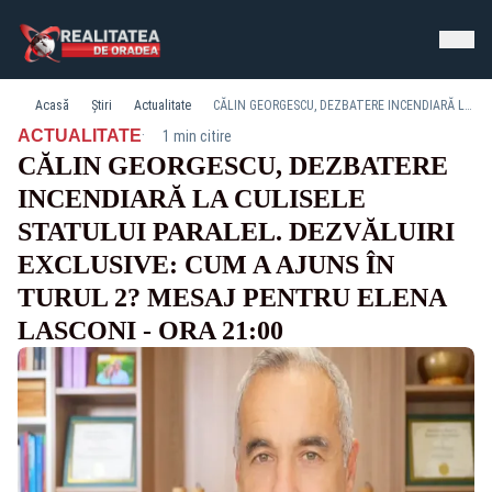
Acasă
Știri
Actualitate
CĂLIN GEORGESCU, DEZBATERE INCENDIARĂ LA CULISELE STATULUI PARALEL. DEZVĂLUIRI EXCLUSIVE: CUM A AJUNS ÎN TURUL 2? MESAJ PENTRU ELENA LASCONI - ORA 21:00
·
ACTUALITATE
1 min citire
CĂLIN GEORGESCU, DEZBATERE
INCENDIARĂ LA CULISELE
STATULUI PARALEL. DEZVĂLUIRI
EXCLUSIVE: CUM A AJUNS ÎN
TURUL 2? MESAJ PENTRU ELENA
LASCONI - ORA 21:00