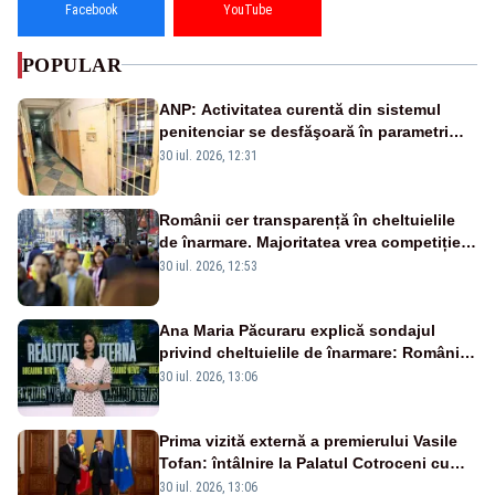
Facebook
YouTube
POPULAR
ANP: Activitatea curentă din sistemul
penitenciar se desfăşoară în parametri
normali
30 iul. 2026, 12:31
Românii cer transparență în cheltuielile
de înarmare. Majoritatea vrea competiție
reală și industrie locală – SONDAJ
30 iul. 2026, 12:53
Ana Maria Păcuraru explică sondajul
privind cheltuielile de înarmare: Românii
cer transparență în achiziții și un echilibru
30 iul. 2026, 13:06
între partenerii externi
Prima vizită externă a premierului Vasile
Tofan: întâlnire la Palatul Cotroceni cu
președintele Nicușor Dan
30 iul. 2026, 13:06