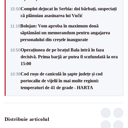
Complot dejucat în Serbia: doi bărbați, suspectați
15:50
că plănuiau asasinarea lui Vučić
Bolojan: Vom aproba în maximum două
11:18
săptămâni un memorandum pentru angajarea
personalului din creșele inaugurate
Operațiunea de pe brațul Bala intră în faza
10:50
decisivă. Prima barjă ar putea fi scufundată la ora
15:00
Cod roșu de caniculă în șapte județe și cod
10:38
portocaliu de vijelii în mai multe regiuni:
temperaturi de 41 de grade - HARTA
Distribuie articolul