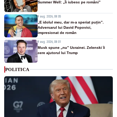
Summer Well: „Îi iubesc pe români”
9 aug. 2026, 08:05
„E idolul meu, dar m-a speriat puțin”.
Adversarul lui David Popovici,
impresionat de român
9 aug. 2026, 08:01
Musk spune „nu” Ucrainei. Zelenski îi
cere ajutorul lui Trump
POLITICA