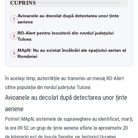
CUPRINS
Avioanele au decolat după detectarea unor ținte
1
aeriene
RO-Alert pentru locuitorii din nordul județului
2
Tulcea
MApN: Nu au existat încălcări ale spațiului aerian al
3
României
În același timp, autoritățile au transmis un mesaj RO-Alert
către populația din nordul județului Tulcea.
Avioanele au decolat după detectarea unor ținte
aeriene
Potrivit MApN, sistemele de supraveghere au identificat, marți,
la ora 09:52, un grup de ținte aeriene aflate la aproximativ 20
de kilometri est de Insula Șerpilor, pe teritoriul Ucrainei.