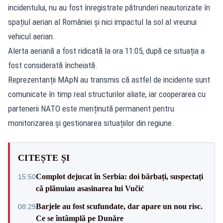
incidentului, nu au fost înregistrate pătrunderi neautorizate în
spațiul aerian al României și nici impactul la sol al vreunui
vehicul aerian.
Alerta aeriană a fost ridicată la ora 11:05, după ce situația a
fost considerată încheiată.
Reprezentanții MApN au transmis că astfel de incidente sunt
comunicate în timp real structurilor aliate, iar cooperarea cu
partenerii NATO este menținută permanent pentru
monitorizarea și gestionarea situațiilor din regiune.
CITEȘTE ȘI
Complot dejucat în Serbia: doi bărbați, suspectați
15:50
că plănuiau asasinarea lui Vučić
Barjele au fost scufundate, dar apare un nou risc.
08:29
Ce se întâmplă pe Dunăre