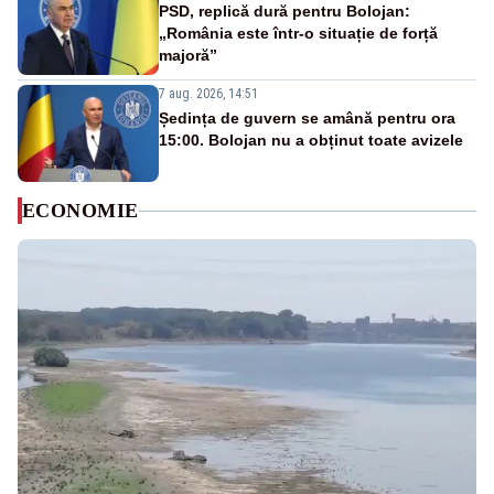
PSD, replică dură pentru Bolojan:
„România este într-o situație de forță
majoră”
7 aug. 2026, 14:51
Ședința de guvern se amână pentru ora
15:00. Bolojan nu a obținut toate avizele
ECONOMIE