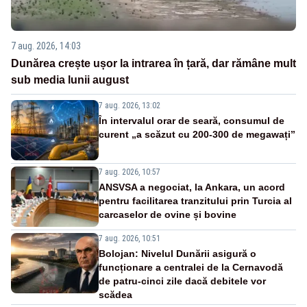
7 aug. 2026, 14:03
Dunărea crește ușor la intrarea în țară, dar rămâne mult
sub media lunii august
7 aug. 2026, 13:02
În intervalul orar de seară, consumul de
curent „a scăzut cu 200-300 de megawați”
7 aug. 2026, 10:57
ANSVSA a negociat, la Ankara, un acord
pentru facilitarea tranzitului prin Turcia al
carcaselor de ovine și bovine
7 aug. 2026, 10:51
Bolojan: Nivelul Dunării asigură o
funcționare a centralei de la Cernavodă
de patru-cinci zile dacă debitele vor
scădea