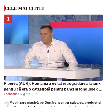
CELE MAI CITITE
1
Piperea (AUR): România a evitat retrogradarea la junk
pentru că era o catastrofă pentru bănci și fondurile de
Economie
·
2 aug. 2026, 10:01
pensii
2
Mobilizare masivă pe Dunăre, pentru salvarea producției