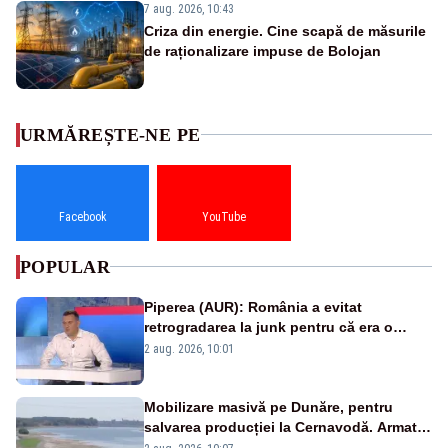
7 aug. 2026, 10:43
Criza din energie. Cine scapă de măsurile
de raționalizare impuse de Bolojan
URMĂREȘTE-NE PE
Facebook
YouTube
POPULAR
Piperea (AUR): România a evitat
retrogradarea la junk pentru că era o
catastrofă pentru bănci și fondurile de
2 aug. 2026, 10:01
pensii
Mobilizare masivă pe Dunăre, pentru
salvarea producției la Cernavodă. Armata
va detona o stâncă și va devia apa