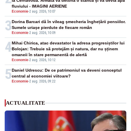
la Cernavodă. Armata va detona o stâncă și va devia apa
fluviului - IMAGINI AERIENE
Economie
-
2 aug. 2026, 10:07
3
Dorina Barcari dă în vileag șmecheria înghețării pensiilor.
Sumele uriașe pierdute de fiecare român
Economie
-
2 aug. 2026, 10:09
4
Mihai Chirica, atac devastator la adresa progresiștilor lui
Bolojan: Trebuie să protejăm și natura, dar nu șținem
omaneii în stare permanentă de alertă
Economie
-
2 aug. 2026, 10:12
5
Daniel Udrescu: De ce patrimoniul va deveni conceptul
central al economiei viitoare?
Economie
-
2 aug. 2026, 09:22
ACTUALITATE