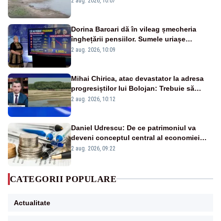
2 aug. 2026, 10:07
fluviului - IMAGINI AERIENE
Dorina Barcari dă în vileag șmecheria
înghețării pensiilor. Sumele uriașe
pierdute de fiecare român
2 aug. 2026, 10:09
Mihai Chirica, atac devastator la adresa
progresiștilor lui Bolojan: Trebuie să
protejăm și natura, dar nu șținem omaneii
2 aug. 2026, 10:12
în stare permanentă de alertă
Daniel Udrescu: De ce patrimoniul va
deveni conceptul central al economiei
viitoare?
2 aug. 2026, 09:22
CATEGORII POPULARE
Actualitate