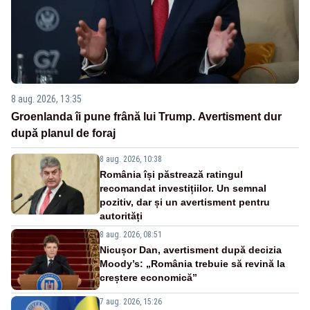
8 aug. 2026, 13:35
Groenlanda îi pune frână lui Trump. Avertisment dur
după planul de foraj
8 aug. 2026, 10:38
România își păstrează ratingul
recomandat investițiilor. Un semnal
pozitiv, dar și un avertisment pentru
autorități
8 aug. 2026, 08:51
Nicușor Dan, avertisment după decizia
Moody’s: „România trebuie să revină la
creștere economică”
7 aug. 2026, 15:26