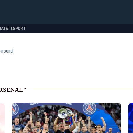
NATATE
SPORT
 arsenal
ARSENAL"