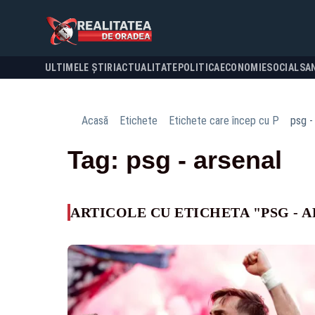
ULTIMELE ȘTIRI
ACTUALITATE
POLITICA
ECONOMIE
SOCIAL
SA
Acasă
Etichete
Etichete care încep cu P
psg -
Tag: psg - arsenal
ARTICOLE CU ETICHETA "PSG - 