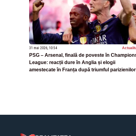
31 mai 2026, 10:54
Actualit
PSG – Arsenal, finală de poveste în Champion
League: reacții dure în Anglia și elogii
amestecate în Franța după triumful parizienilor