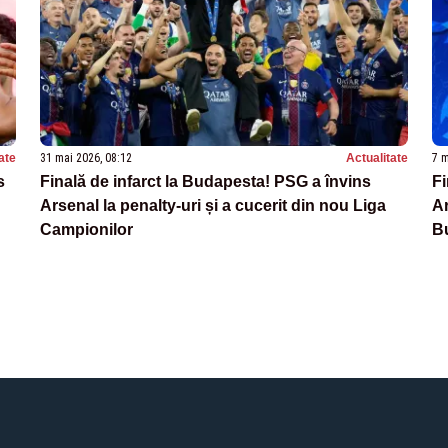
ate
31 mai 2026, 08:12
Actualitate
7 m
s
Finală de infarct la Budapesta! PSG a învins
Fi
Arsenal la penalty-uri și a cucerit din nou Liga
Ar
Campionilor
B