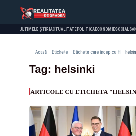
ULTIMELE ȘTIRI
ACTUALITATE
POLITICA
ECONOMIE
SOCIAL
SA
Acasă
Etichete
Etichete care încep cu H
helsin
Tag: helsinki
ARTICOLE CU ETICHETA "HELSI