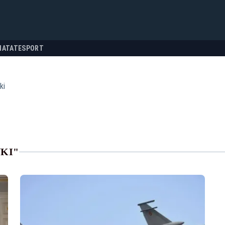
NATATE
SPORT
ki
NKI"